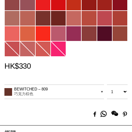
HK$330
Promotions
Add
Product
to
Actions
數量
差別
cart
BEWITCHED – 809
options
巧克力棕色
分
Facebook
Pi
享
到
Whatsapp