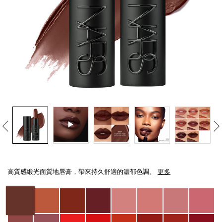
線上虛擬試妝
官網限定​
瀏覽全部
熱賣產品
全新
LIGHT REFLECTING™ 原生光
Details
/zh/explicit%E8%B5%A4%E5%90%BB%E7%B7%9E%E5%85%89%E5%94%8
Item
亮肌卸妝油
No.
高質感緞光面質地唇膏，帶來持久舒適的濃郁色調。
更多
194251156392_hk
Variations