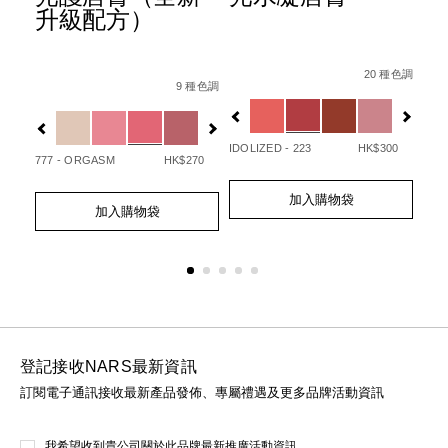
升級配方）
Details
Item
/zh/afterglow
Det
Ite
Details
Item
/zh/afterglow%E6%82%85%E5%85%8
No.
No.
20 種色調
/194251146249_hk.html
No.
 種色調
9 種色調
0194251133720_hk
01
%B3%BB%E5%88%97%E3%80%91afterglow%E6%82%85%E5
Variations
Var
194251154732_hk
Variations
查看
更多
IDOLIZED - 223
HK$300
UNA
50
777 - ORGASM
HK$270
Add
Product
Ad
Pro
Add
Product
to
Actions
to
Act
加入購物袋
to
Actions
cart
cart
加入購物袋
cart
options
opt
options
登記接收NARS最新資訊
訂閱電子通訊接收最新產品發佈、專屬禮遇及更多品牌活動資訊
我希望收到貴公司關於此品牌最新推廣活動資訊。