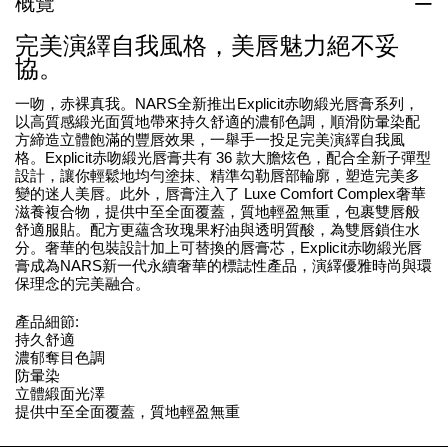
概覽
完美演繹自我風格，美唇魅力絕不妥
協。
一吻，赤裸真我。NARS全新推出Explicit赤吻緞光唇膏系列，
以高質感緞光面質地帶來持久舒適的濃郁色調，順滑防暈染配
方締造立體飽滿的豐唇效果，一舉手一投足完美演繹自我風
格。Explicit赤吻緞光唇膏共有 36 款大膽炫色，配合全新子彈型
設計，讓你輕鬆地均勻塗抹、精準勾勒唇部輪廓，塑造完美多
變的迷人美唇。此外，唇膏注入了 Luxe Comfort Complex奢華
滋養複合物，提供中至全面覆蓋，質地輕盈無重，包裹雙唇般
舒適服貼。配方更蘊含玫瑰果籽油與透明質酸，為雙唇鎖住水
分。奢華的包裝設計加上可替換的唇膏芯，Explicit赤吻緞光唇
膏成為NARS新一代永續奢華的標誌性產品，演繹優雅時尚與環
保理念的完美融合。
產品細節:
持久舒適
濃郁奪目色調
防暈染
立體緞面光澤
提供中至全面覆蓋，質地輕盈無重