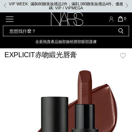
Skip
VIP WEEK: 滿$680贈美妝禮品2件；滿$1,080贈美妝禮品4件。優惠
to
碼: VIP / VIPMEGA
main
content
全新
產品
熱賣產品
選單"
QUA
0
OF
SEARCH
Nars
ITE
彩妝組合及禮品
全新
粉底
LIGHT REFLECTING™ 原生光
CATALOG
IN
亮肌卸妝油
CAR
全新
熱賣產品
臉部
臉頰
唇部
眼部
護膚
遮瑕膏
化妝掃及工具
IS
全新色調
LIGHT REFLECTING™ 原
EXPLICIT赤吻緞光唇膏
胭脂
生光幻彩蜜粉餅
臉部
mage
唇膏
全新
INSATIABLE炫彩緞光胭脂液
臉頰
定妝蜜粉
全新色調
AFTERGLOW 悅光唇彩​
瀏覽全部
全新
LIGHT REFLECTING™ 原生光
唇部
亮肌系列
線上購物禮遇
眼部
電子禮品卡
護膚