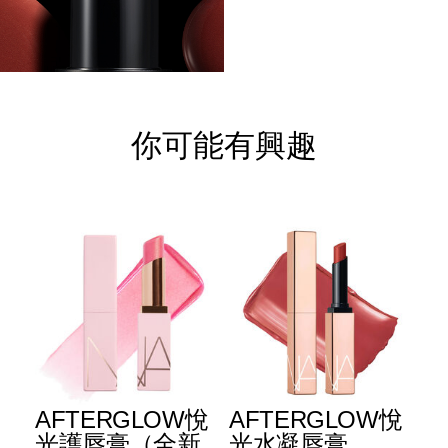
你可能有興趣
E
AFTERGLOW悅
AFTERGLOW悅
E
升
光護唇膏（全新
光水凝唇膏
光