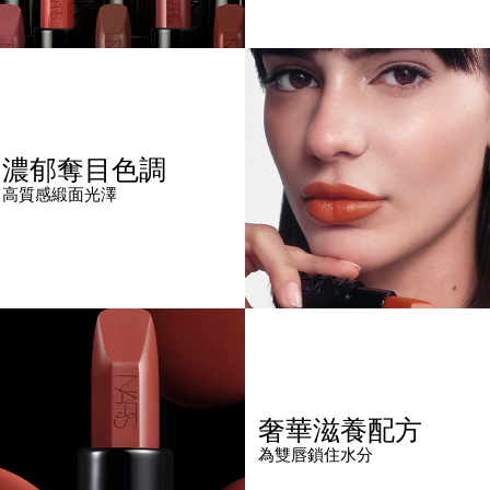
濃郁奪目色調
高質感緞面光澤
奢華滋養配方
為雙唇鎖住水分