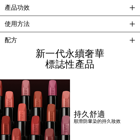
產品功效
使用方法
配方
新一代永續奢華
標誌性產品
持久舒適
順滑防暈染的持久妝效