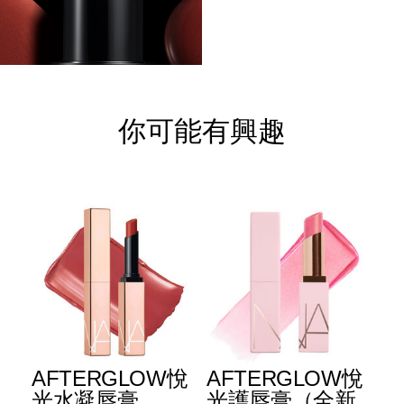
你可能有興趣
AFTERGLOW悅
AFTERGLOW悅
E
光水凝唇膏
光護唇膏（全新
光