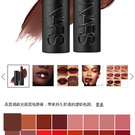
線上虛擬試妝
官網限定​
瀏覽全部
熱賣產品
全新
LIGHT REFLECTING™ 原生光
Details
/zh/explicit%E8%B5%A4%E5%90%BB%E7%B7%9E%E5%85%89%E5%94%8
Item
亮肌卸妝油
No.
高質感緞光面質地唇膏，帶來持久舒適的濃郁色調。
更多
194251156392_hk
Variations