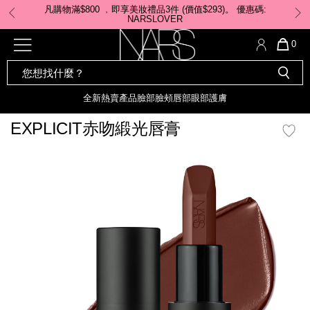
Skip
凡購物滿$800 ﹐即享美妝禮品3件 (價值$293)。 ​優惠碼:
to
NARSLOVER
main
content
全新
產品
熱賣產品
選單"
QUA
0
OF
SEARCH
Nars
ITE
彩妝組合及禮品
全新
粉底
LIGHT REFLECTING™ 原生光
CATALOG
IN
亮肌卸妝油
CAR
全新
熱賣產品
臉部
臉頰
唇部
眼部
護膚
遮瑕膏
IS
化妝掃及工具
全新色調
LIGHT REFLECTING™ 原
EXPLICIT赤吻緞光唇膏
胭脂
生光幻彩蜜粉餅
臉部
mage
唇膏
全新
INSATIABLE炫彩緞光胭脂液
定妝蜜粉
臉頰
全新色調
AFTERGLOW 悅光唇彩​
瀏覽全部
全新
LIGHT REFLECTING™ 原生光
唇部
亮肌系列
線上購物禮遇
眼部
電子禮品卡
護膚