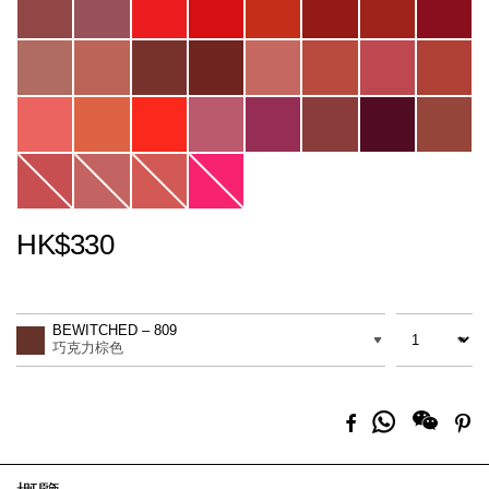
HK$330
Promotions
Add
Product
to
Actions
數量
差別
cart
BEWITCHED – 809
options
巧克力棕色
分
Facebook
Pi
享
到
Whatsapp