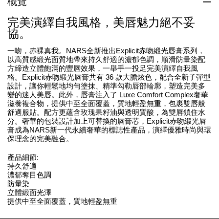
概覽
完美演繹自我風格，美唇魅力絕不妥
協。
一吻，赤裸真我。NARS全新推出Explicit赤吻緞光唇膏系列，
以高質感緞光面質地帶來持久舒適的濃郁色調，順滑防暈染配
方締造立體飽滿的豐唇效果，一舉手一投足完美演繹自我風
格。Explicit赤吻緞光唇膏共有 36 款大膽炫色，配合全新子彈型
設計，讓你輕鬆地均勻塗抹、精準勾勒唇部輪廓，塑造完美多
變的迷人美唇。此外，唇膏注入了 Luxe Comfort Complex奢華
滋養複合物，提供中至全面覆蓋，質地輕盈無重，包裹雙唇般
舒適服貼。配方更蘊含玫瑰果籽油與透明質酸，為雙唇鎖住水
分。奢華的包裝設計加上可替換的唇膏芯，Explicit赤吻緞光唇
膏成為NARS新一代永續奢華的標誌性產品，演繹優雅時尚與環
保理念的完美融合。
產品細節:
持久舒適
濃郁奪目色調
防暈染
立體緞面光澤
提供中至全面覆蓋，質地輕盈無重