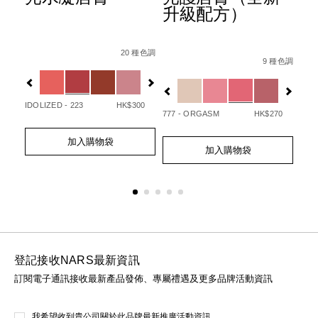
升級配方）
ion-
Details
Item
/zh/afterglow%E6%82%85%E5%85%89%E
Det
Ite
種色調
Details
Item
/zh/afterglo
No.
No.
20 種色調
07845090748_hk.html
1%E7%9C%BC%E5%BD%B1%E7%AD%86/0194251147000_h
No.
9 種色調
0194251133720_hk
01
Variations
Var
194251154732_hk
Variations
20
IDOLIZED - 223
HK$300
UNA
777 - ORGASM
HK$270
Add
Product
Ad
Pro
Add
Product
to
Actions
to
Act
加入購物袋
to
Actions
cart
cart
加入購物袋
cart
options
opt
options
登記接收NARS最新資訊
訂閱電子通訊接收最新產品發佈、專屬禮遇及更多品牌活動資訊
我希望收到貴公司關於此品牌最新推廣活動資訊。