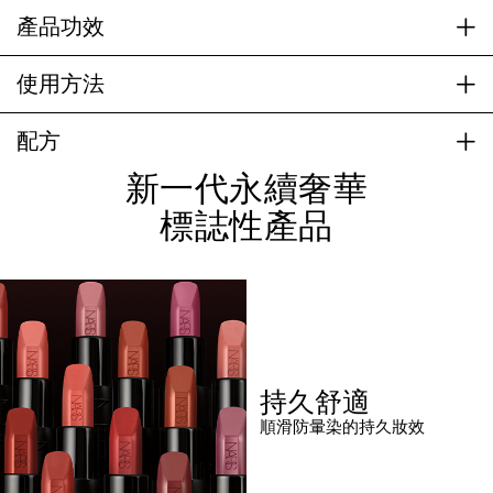
產品功效
使用方法
配方
新一代永續奢華
標誌性產品
持久舒適
順滑防暈染的持久妝效