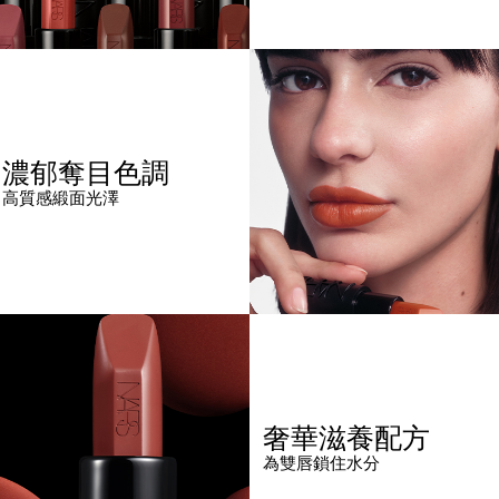
濃郁奪目色調
高質感緞面光澤
奢華滋養配方
為雙唇鎖住水分