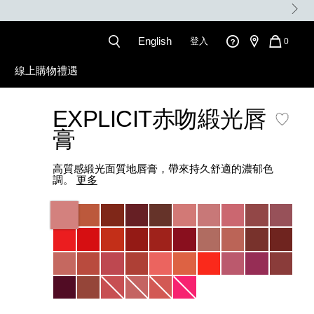
English
登入
QUANT
0
OF
ITEMS
線上購物禮遇
IN
CART
IS
EXPLICIT赤吻緞光唇
膏
高質感緞光面質地唇膏，帶來持久舒適的濃郁色
調。
更多
Variations