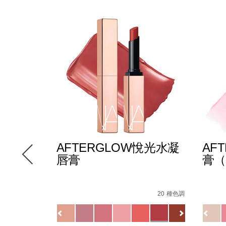
E多效彩
AFTERGLOW悅光水凝
AF
唇膏
膏（
-
Details
/zh/afterglow%E6%82%85%E5%85%89%E6
Item
Detail
/zh/
Item
147000_hk.html
le/194251146249_hk.html
No.
No.
12 種色調
20 種色調
D%A9/194251159270_hk.html
0194251133720_hk
19425
Variations
Variat
查看
更多