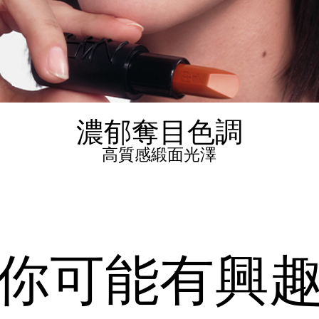
濃郁奪目色調
高質感緞面光澤
你可能有興