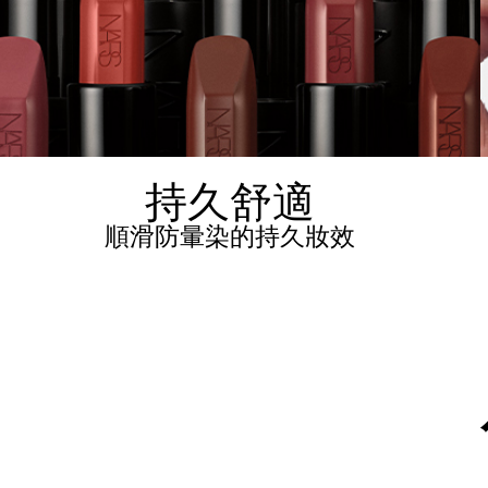
持久舒適
順滑防暈染的持久妝效