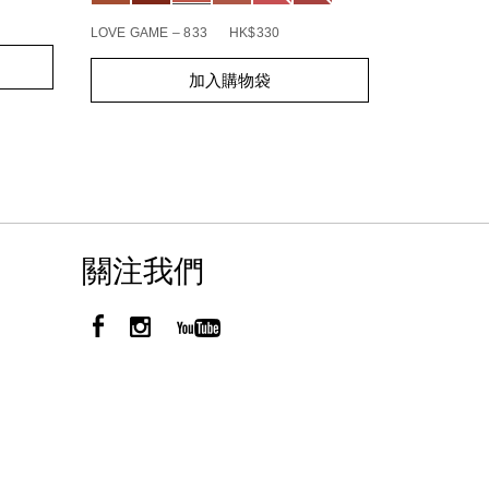
BOHEMIAN R
LOVE GAME – 833
HK$330
Add
Product
Add
Product
to
Actions
加入購物袋
to
Actions
cart
cart
options
options
關注我們