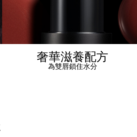
奢華滋養配方
為雙唇鎖住水分
趣