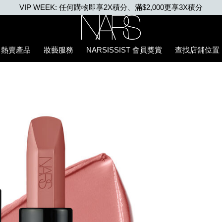
VIP WEEK: 任何購物即享2X積分、滿$2,000更享3X積分
Nars
熱賣產品
妝藝服務
NARSISSIST 會員獎賞
查找店舖位置
5%94%87%E8%86%8F/194251157207_hk.html