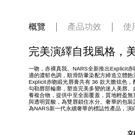
概覽
產品功效
使
完美演繹自我風格，
一吻，赤裸真我。NARS全新推出Explic
適的濃郁色調，順滑防暈染配方締造立體飽
Explicit赤吻緞光唇膏共有 36 款大
勾勒唇部輪廓，塑造完美多變的迷人美唇。此外，唇膏
養複合物，提供中至全面覆蓋，質地輕盈無
與透明質酸，為雙唇鎖住水分。奢華的包裝設計
為NARS新一代永續奢華的標誌性產品，演