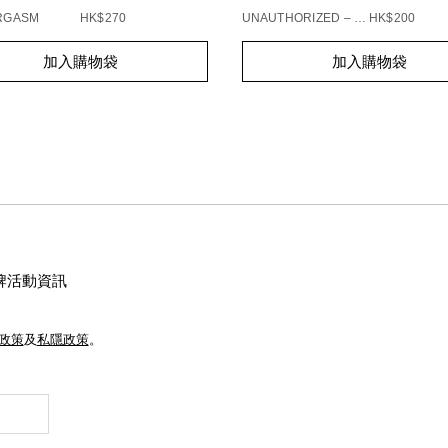
ORGASM
HK$270
UNAUTHORIZED – 863
HK$200
t
Add
Product
加入購物袋
加入購物袋
s
to
Actions
cart
s
options
牌活動資訊
e政策
及
私隱政策
。