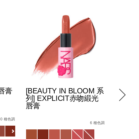
光唇膏
[BEAUTY IN BLOOM 系
POWE
列] EXPLICIT赤吻緞光
緻唇膏
唇膏
0_hk.html
87%E8%86%8F%EF%BC%88%E5%85%A8%E6%96%B0%E5%8
4%E5%90%BB%E7%B7%9E%E5%85%89%E5%94%87%E8%86%
Details
/zh/pow
Item
Details
/zh/%5Bbeauty-
Item
No.
10 種色調
in-
No.
6 種色調
01942511
Variations
bloom-
194251146218_hk
Variations
%E7%B3%BB%E5%88%97%5D-
explicit%E8%B5%A4%E5%90%BB%E7%B7%9E%E