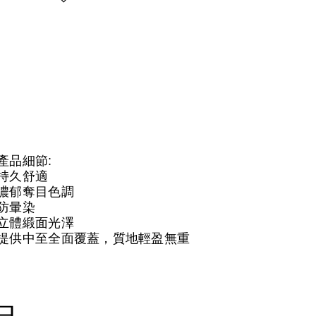
產品細節:
持久舒適
濃郁奪目色調
防暈染
立體緞面光澤
提供中至全面覆蓋，質地輕盈無重