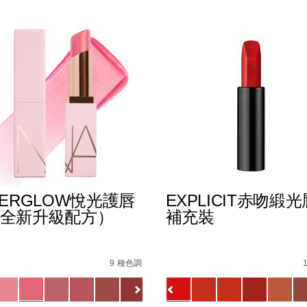
TERGLOW悅光護唇
EXPLICIT赤吻緞
全新升級配方）
補充裝
%B0%B4%E5%87%9D%E5%94%87%E8%86%8F/019425113372
s
afterglow%E6%82%85%E5%85%89%E8%AD%B7%E5%94%
Details
/zh/explicit%E8%B5%A
Item
No.
9 種色調
1154732_hk
0194251145549_hk
ions
Variations
查看
更多