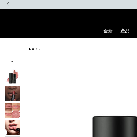
Skip
to
main
content
全新
產品
Details
/zh/explicit%E8%B5%A4%E5%90%BB%E7%B7%9E%E5%85%89%E
Item
Image
No.
NARS
194251157207_hk