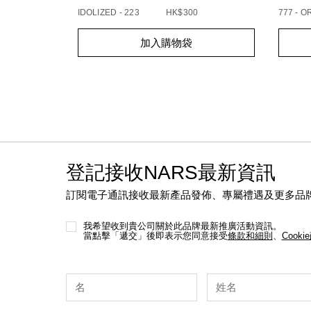
IDOLIZED - 223
HK$300
777 - 
Add
Product
Add
Produc
加入購物袋
to
Actions
to
Action
cart
cart
options
option
登記接收NARS最新資訊
訂閱電子通訊接收最新產品發佈、專屬禮遇及更多品
我希望收到貴公司關於此品牌最新推廣活動資訊。
當點擊「遞交」後即表示您同意接受
條款和細則
、
Cooki