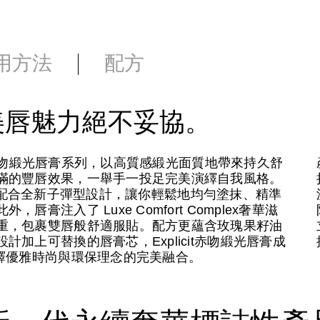
用方法
配方
美唇魅力絕不妥協。
it赤吻緞光唇膏系列，以高質感緞光面質地帶來持久舒
滿的豐唇效果，一舉手一投足完美演繹自我風格。
膽炫色，配合全新子彈型設計，讓你輕鬆地均勻塗抹、精準
注入了 Luxe Comfort Complex奢華滋
重，包裹雙唇般舒適服貼。配方更蘊含玫瑰果籽油
加上可替換的唇膏芯，Explicit赤吻緞光唇膏成
繹優雅時尚與環保理念的完美融合。