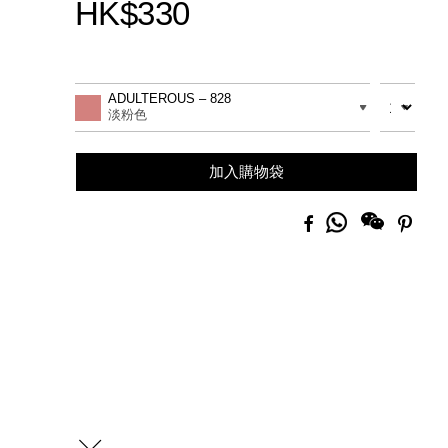
HK$330
Promotions
Add
Product
to
Actions
數量
差別
ADULTEROUS – 828
cart
淡粉色
options
加入購物袋
分
Facebook
Pinte
享
到
Whatsapp