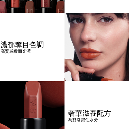
濃郁奪目色調
高質感緞面光澤
奢華滋養配方
為雙唇鎖住水分