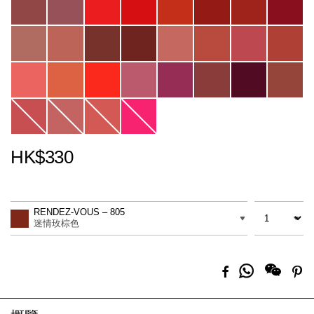
HK$330
Promotions
Add
Product
to
Actions
數量
差別
cart
RENDEZ-VOUS – 805
options
迷情玫棕色
分
Facebook
Pi
享
到
Whatsapp