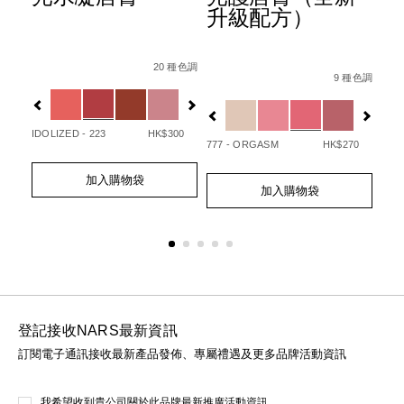
升級配方）
Details
Item
/zh/afterglow%E6%82%85%E5%85%89%E
Det
Ite
Details
Item
/zh/afterglo
No.
No.
20 種色調
/194251146249_hk.html
No.
 種色調
9 種色調
0194251133720_hk
01
Variations
Var
194251154732_hk
Variations
IDOLIZED - 223
HK$300
UNA
50
777 - ORGASM
HK$270
Add
Product
Ad
Pro
Add
Product
to
Actions
to
Act
加入購物袋
to
Actions
cart
cart
加入購物袋
cart
options
opt
options
登記接收NARS最新資訊
訂閱電子通訊接收最新產品發佈、專屬禮遇及更多品牌活動資訊
我希望收到貴公司關於此品牌最新推廣活動資訊。