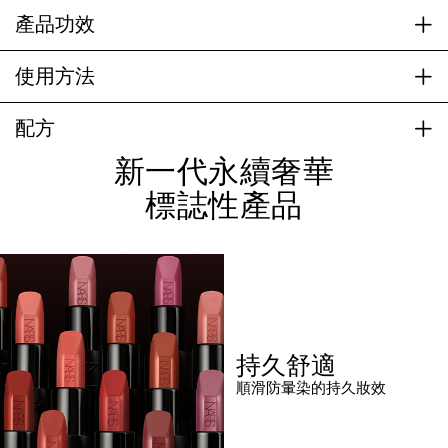
產品功效
使用方法
配方
新一代永續奢華
標誌性產品
持久舒適
順滑防暈染的持久妝效