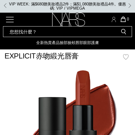
Skip
VIP WEEK: 任何購物即享2X積分、滿$2,000更享3X積分
to
main
content
全新
產品
熱賣產品
選單"
QUA
0
OF
SEARCH
Nars
ITE
彩妝組合及禮品
全新
粉底
LIGHT REFLECTING™ 原生光
CATALOG
IN
亮肌卸妝油
CAR
全新
熱賣產品
臉部
臉頰
唇部
眼部
護膚
遮瑕膏
IS
化妝掃及工具
全新色調
LIGHT REFLECTING™ 原
EXPLICIT赤吻緞光唇膏
胭脂
生光幻彩蜜粉餅
臉部
mage
唇膏
全新
INSATIABLE炫彩緞光胭脂液
定妝蜜粉
臉頰
全新色調
AFTERGLOW 悅光唇彩​
瀏覽全部
全新
LIGHT REFLECTING™ 原生光
唇部
亮肌系列
線上購物禮遇
眼部
電子禮品卡
護膚