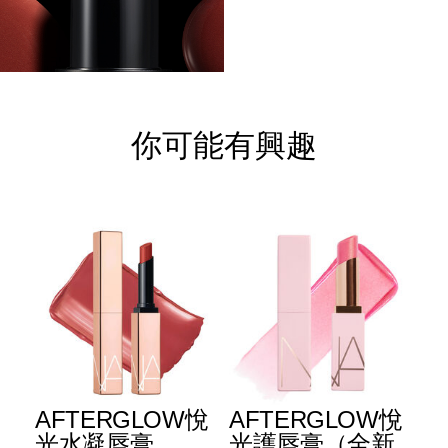
你可能有興趣
E
AFTERGLOW悅
AFTERGLOW悅
E
升
光水凝唇膏
光護唇膏（全新
光