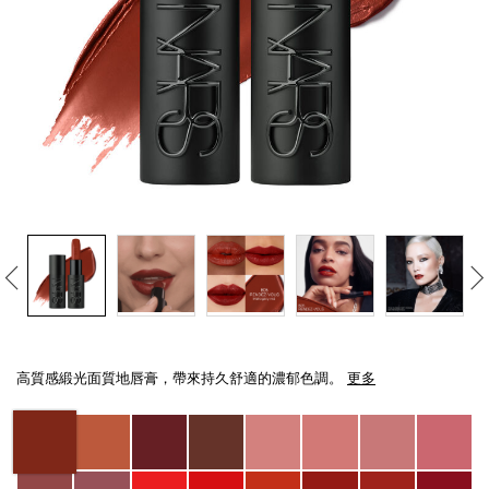
線上虛擬試妝
官網限定​
瀏覽全部
熱賣產品
全新
LIGHT REFLECTING™ 原生光
Details
/zh/explicit%E8%B5%A4%E5%90%BB%E7%B7%9E%E5%85%89%E5%94%8
Item
亮肌卸妝油
No.
高質感緞光面質地唇膏，帶來持久舒適的濃郁色調。
更多
0194251137858_hk
Variations