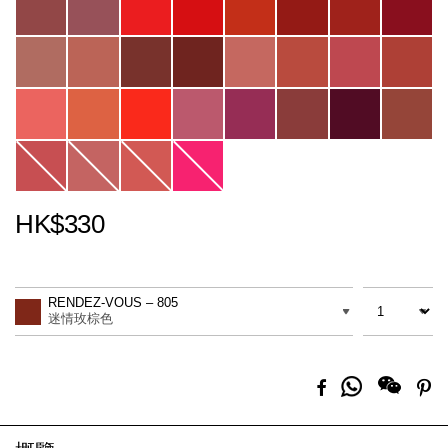
HK$330
Promotions
Add
Product
to
Actions
數量
差別
cart
RENDEZ-VOUS – 805
options
迷情玫棕色
分
Facebook
Pi
享
到
Whatsapp