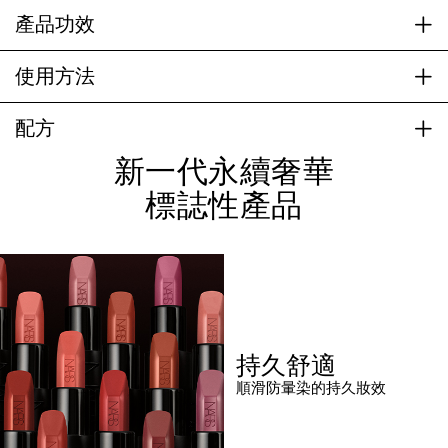
產品功效
使用方法
配方
新一代永續奢華
標誌性產品
持久舒適
順滑防暈染的持久妝效