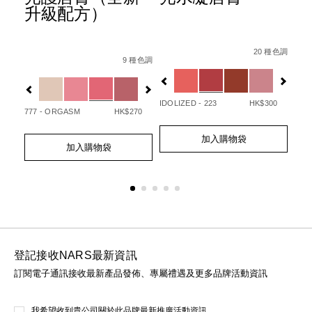
升級配方）
Details
Item
/zh/afterglow
Det
Ite
Details
Item
/zh/afterglow%E6%82%85%E5%85%8
No.
No.
20 種色調
/194251146249_hk.html
No.
 種色調
9 種色調
0194251133720_hk
01
%B3%BB%E5%88%97%E3%80%91afterglow%E6%82%85%E5
Variations
Var
194251154732_hk
Variations
查看
更多
IDOLIZED - 223
HK$300
UNA
50
777 - ORGASM
HK$270
Add
Product
Ad
Pro
Add
Product
to
Actions
to
Act
加入購物袋
to
Actions
cart
cart
加入購物袋
cart
options
opt
options
登記接收NARS最新資訊
訂閱電子通訊接收最新產品發佈、專屬禮遇及更多品牌活動資訊
我希望收到貴公司關於此品牌最新推廣活動資訊。