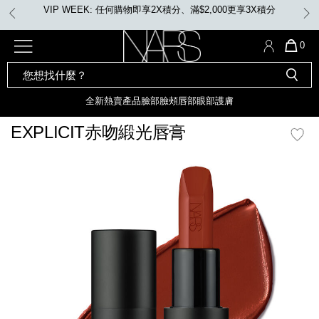
Skip
VIP WEEK: 任何購物即享2X積分、滿$2,000更享3X積分
to
main
content
全新
產品
熱賣產品
選單"
QUA
0
OF
SEARCH
Nars
ITE
彩妝組合及禮品
全新
粉底
LIGHT REFLECTING™ 原生光
CATALOG
IN
亮肌卸妝油
CAR
全新
熱賣產品
臉部
臉頰
唇部
眼部
護膚
遮瑕膏
化妝掃及工具
IS
全新色調
LIGHT REFLECTING™ 原
EXPLICIT赤吻緞光唇膏
胭脂
生光幻彩蜜粉餅
臉部
mage
唇膏
全新
INSATIABLE炫彩緞光胭脂液
臉頰
定妝蜜粉
全新色調
AFTERGLOW 悅光唇彩​
瀏覽全部
全新
LIGHT REFLECTING™ 原生光
唇部
亮肌系列
線上購物禮遇
眼部
電子禮品卡
護膚