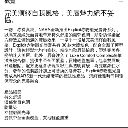
概覽
完美演繹自我風格，美唇魅力絕不妥
協。
一吻，赤裸真我。NARS全新推出Explicit赤吻緞光唇膏系列，
以高質感緞光面質地帶來持久舒適的濃郁色調，順滑防暈染配
方締造立體飽滿的豐唇效果，一舉手一投足完美演繹自我風
格。Explicit赤吻緞光唇膏共有 36 款大膽炫色，配合全新子彈型
設計，讓你輕鬆地均勻塗抹、精準勾勒唇部輪廓，塑造完美多
變的迷人美唇。此外，唇膏注入了 Luxe Comfort Complex奢華
滋養複合物，提供中至全面覆蓋，質地輕盈無重，包裹雙唇般
舒適服貼。配方更蘊含玫瑰果籽油與透明質酸，為雙唇鎖住水
分。奢華的包裝設計加上可替換的唇膏芯，Explicit赤吻緞光唇
膏成為NARS新一代永續奢華的標誌性產品，演繹優雅時尚與環
保理念的完美融合。
產品細節:
持久舒適
濃郁奪目色調
防暈染
立體緞面光澤
提供中至全面覆蓋，質地輕盈無重