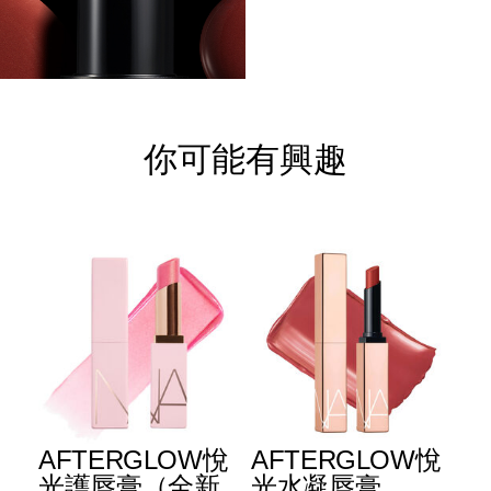
你可能有興趣
E
AFTERGLOW悅
AFTERGLOW悅
E
升
光護唇膏（全新
光水凝唇膏
光