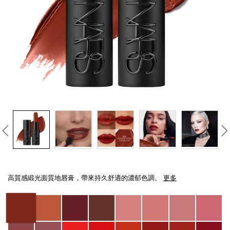
線上虛擬試妝
官網限定​
瀏覽全部
熱賣產品
全新
LIGHT REFLECTING™ 原生光
Details
/zh/explicit%E8%B5%A4%E5%90%BB%E7%B7%9E%E5%85%89%E5%94%8
Item
亮肌卸妝油
No.
高質感緞光面質地唇膏，帶來持久舒適的濃郁色調。
更多
0194251137858_hk
Variations