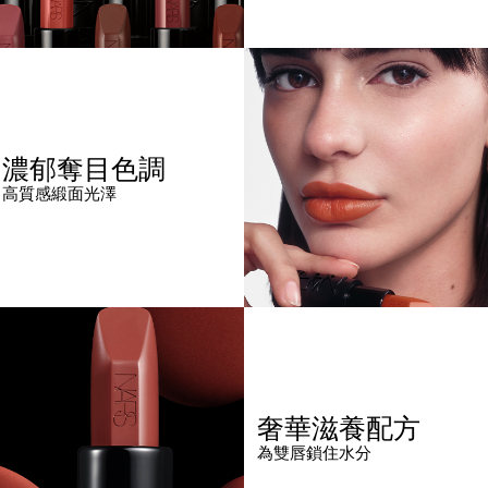
濃郁奪目色調
高質感緞面光澤
奢華滋養配方
為雙唇鎖住水分