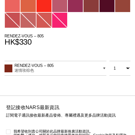
線上虛擬試妝
官網限定​
瀏覽全部
熱賣產品
RENDEZ-VOUS – 805
HK$330
Promotions
Add
Product
to
Actions
數量
差別
cart
RENDEZ-VOUS – 805
options
迷情玫棕色
全新
LIGHT REFLECTING™ 原生光
亮肌卸妝油
登記接收NARS最新資訊
訂閱電子通訊接收最新產品發佈、專屬禮遇及更多品牌活動資訊
我希望收到貴公司關於此品牌最新推廣活動資訊。