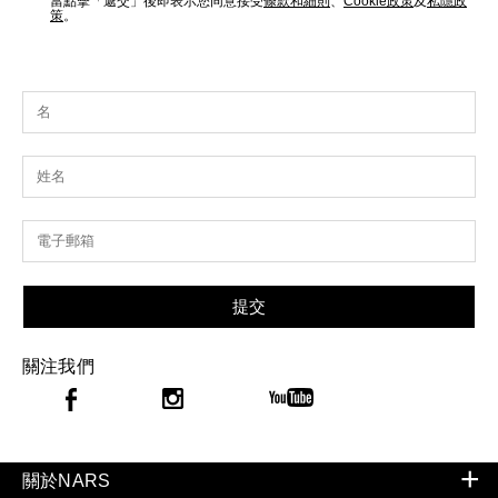
當點擊「遞交」後即表示您同意接受
條款和細則
、
Cookie政策
及
私隱政
策
。
提交
關注我們
關於NARS