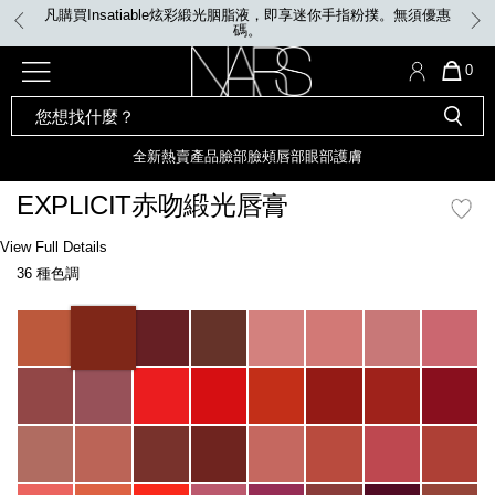
Skip
凡購買Insatiable炫彩緞光胭脂液，即享迷你手指粉撲。無須優惠
to
碼。
main
content
全新
產品
熱賣產品
選單"
QUA
0
OF
SEARCH
Nars
ITE
彩妝組合及禮品
全新
粉底
LIGHT REFLECTING™ 原生光
CATALOG
IN
亮肌卸妝油
CAR
全新
熱賣產品
臉部
臉頰
唇部
眼部
護膚
遮瑕膏
IS
化妝掃及工具
全新色調
LIGHT REFLECTING™ 原
EXPLICIT赤吻緞光唇膏
胭脂
生光幻彩蜜粉餅
臉部
Details
/zh/explicit%E8%B5%A4%E5%90%BB%E7%B7%9E%E5%85%89%E5%94%8
Item
View Full Details
唇膏
全新
INSATIABLE炫彩緞光胭脂液
No.
36 種色調
0194251137858_hk
定妝蜜粉
臉頰
全新色調
AFTERGLOW 悅光唇彩​
Variations
瀏覽全部
全新
LIGHT REFLECTING™ 原生光
唇部
亮肌系列
線上購物禮遇
眼部
電子禮品卡
護膚