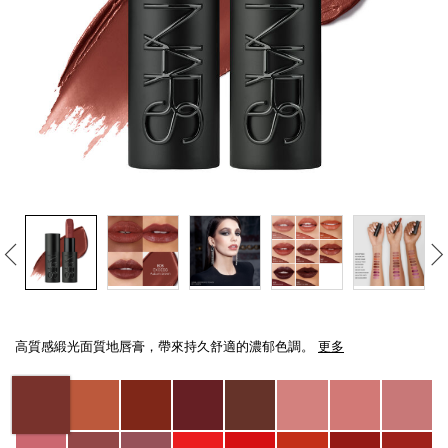
線上虛擬試妝
官網限定​
瀏覽全部
熱賣產品
全新
LIGHT REFLECTING™ 原生光
Details
/zh/explicit%E8%B5%A4%E5%90%BB%E7%B7%9E%E5%85%89%E5%94%8
Item
亮肌卸妝油
No.
高質感緞光面質地唇膏，帶來持久舒適的濃郁色調。
更多
0194251137865_hk
Variations