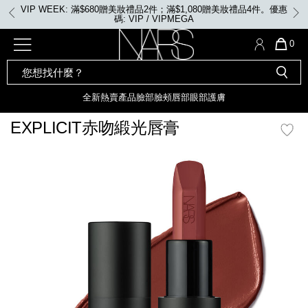
Skip
VIP WEEK: 滿$680贈美妝禮品2件；滿$1,080贈美妝禮品4件。優惠
to
碼: VIP / VIPMEGA
main
content
全新
產品
熱賣產品
選單"
QUA
0
OF
SEARCH
Nars
ITE
彩妝組合及禮品
全新
粉底
LIGHT REFLECTING™ 原生光
CATALOG
IN
亮肌卸妝油
CAR
全新
熱賣產品
臉部
臉頰
唇部
眼部
護膚
遮瑕膏
IS
化妝掃及工具
全新色調
LIGHT REFLECTING™ 原
EXPLICIT赤吻緞光唇膏
胭脂
生光幻彩蜜粉餅
臉部
mage
唇膏
全新
INSATIABLE炫彩緞光胭脂液
定妝蜜粉
臉頰
全新色調
AFTERGLOW 悅光唇彩​
瀏覽全部
全新
LIGHT REFLECTING™ 原生光
唇部
亮肌系列
線上購物禮遇
眼部
電子禮品卡
護膚