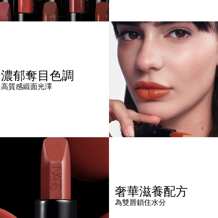
濃郁奪目色調
高質感緞面光澤
奢華滋養配方
為雙唇鎖住水分