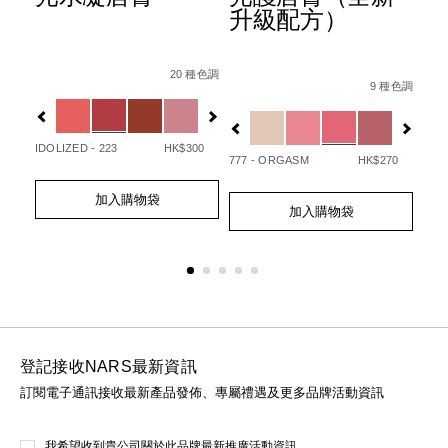
升級配方）
Details
Item
/zh/afterglow%E6%82%85%E5%85%89%E
Det
Ite
Details
Item
/zh/afterglo
No.
No.
20 種色調
/194251146249_hk.html
No.
 種色調
9 種色調
0194251133720_hk
01
%B3%BB%E5%88%97%E3%80%91afterglow%E6%82%85%E5
Variations
Var
194251154732_hk
Variations
IDOLIZED - 223
HK$300
UNA
50
777 - ORGASM
HK$270
Add
Product
Ad
Pro
Add
Product
to
Actions
to
Act
加入購物袋
to
Actions
cart
cart
加入購物袋
cart
options
opt
options
登記接收NARS最新資訊
訂閱電子通訊接收最新產品發佈、專屬禮遇及更多品牌活動資訊
我希望收到貴公司關於此品牌最新推廣活動資訊。