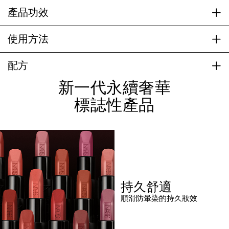
產品功效
使用方法
配方
新一代永續奢華
標誌性產品
持久舒適
順滑防暈染的持久妝效