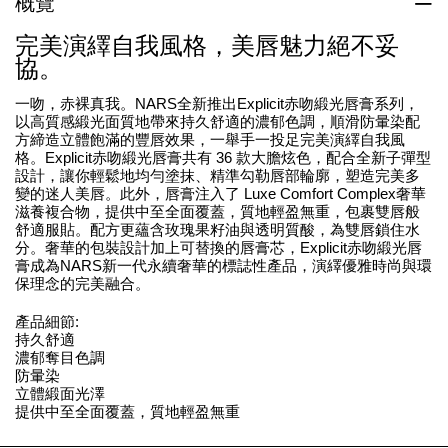
概覽
完美演繹自我風格，美唇魅力絕不妥
協。
一吻，赤裸真我。NARS全新推出Explicit赤吻緞光唇膏系列，
以高質感緞光面質地帶來持久舒適的濃郁色調，順滑防暈染配
方締造立體飽滿的豐唇效果，一舉手一投足完美演繹自我風
格。Explicit赤吻緞光唇膏共有 36 款大膽炫色，配合全新子彈型
設計，讓你輕鬆地均勻塗抹、精準勾勒唇部輪廓，塑造完美多
變的迷人美唇。此外，唇膏注入了 Luxe Comfort Complex奢華
滋養複合物，提供中至全面覆蓋，質地輕盈無重，包裹雙唇般
舒適服貼。配方更蘊含玫瑰果籽油與透明質酸，為雙唇鎖住水
分。奢華的包裝設計加上可替換的唇膏芯，Explicit赤吻緞光唇
膏成為NARS新一代永續奢華的標誌性產品，演繹優雅時尚與環
保理念的完美融合。
產品細節:
持久舒適
濃郁奪目色調
防暈染
立體緞面光澤
提供中至全面覆蓋，質地輕盈無重