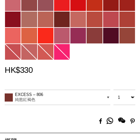
HK$330
Promotions
Add
Product
to
Actions
數量
差別
cart
EXCESS – 806
options
純慾紅褐色
分
Facebook
Pi
享
到
Whatsapp