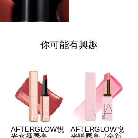
你可能有興趣
E
AFTERGLOW悅
AFTERGLOW悅
E
升
光水凝唇膏
光護唇膏（全新
光