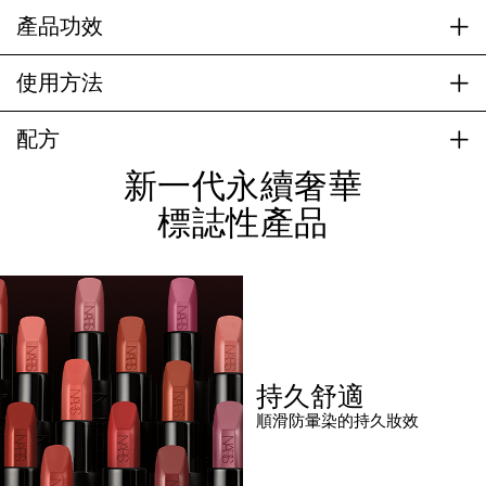
產品功效
使用方法
配方
新一代永續奢華
標誌性產品
持久舒適
順滑防暈染的持久妝效