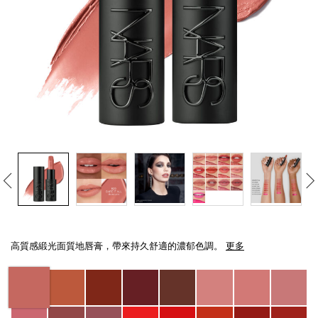
線上虛擬試妝
官網限定​
瀏覽全部
熱賣產品
全新
LIGHT REFLECTING™ 原生光
Details
/zh/explicit%E8%B5%A4%E5%90%BB%E7%B7%9E%E5%85%89%E5%94%8
Item
亮肌卸妝油
No.
高質感緞光面質地唇膏，帶來持久舒適的濃郁色調。
更多
0194251137889_hk
Variations