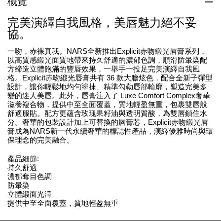
概覽
完美演繹自我風格，美唇魅力絕不妥
協。
一吻，赤裸真我。NARS全新推出Explicit赤吻緞光唇膏系列，
以高質感緞光面質地帶來持久舒適的濃郁色調，順滑防暈染配
方締造立體飽滿的豐唇效果，一舉手一投足完美演繹自我風
格。Explicit赤吻緞光唇膏共有 36 款大膽炫色，配合全新子彈型
設計，讓你輕鬆地均勻塗抹、精準勾勒唇部輪廓，塑造完美多
變的迷人美唇。此外，唇膏注入了 Luxe Comfort Complex奢華
滋養複合物，提供中至全面覆蓋，質地輕盈無重，包裹雙唇般
舒適服貼。配方更蘊含玫瑰果籽油與透明質酸，為雙唇鎖住水
分。奢華的包裝設計加上可替換的唇膏芯，Explicit赤吻緞光唇
膏成為NARS新一代永續奢華的標誌性產品，演繹優雅時尚與環
保理念的完美融合。
產品細節:
持久舒適
濃郁奪目色調
防暈染
立體緞面光澤
提供中至全面覆蓋，質地輕盈無重