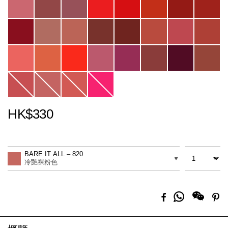
HK$330
Promotions
Add
Product
to
Actions
數量
差別
cart
BARE IT ALL – 820
options
冷艷裸粉色
分
Facebook
Pi
享
到
Whatsapp