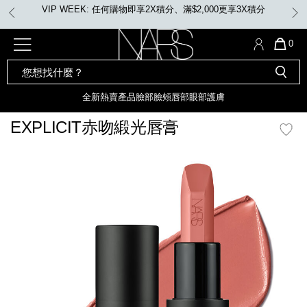
Skip
VIP WEEK: 任何購物即享2X積分、滿$2,000更享3X積分
to
main
content
全新
產品
熱賣產品
選單"
QUA
0
OF
SEARCH
Nars
ITE
彩妝組合及禮品
全新
粉底
LIGHT REFLECTING™ 原生光
CATALOG
IN
亮肌卸妝油
CAR
全新
熱賣產品
臉部
臉頰
唇部
眼部
護膚
遮瑕膏
IS
化妝掃及工具
全新色調
LIGHT REFLECTING™ 原
EXPLICIT赤吻緞光唇膏
胭脂
生光幻彩蜜粉餅
臉部
mage
唇膏
全新
INSATIABLE炫彩緞光胭脂液
定妝蜜粉
臉頰
全新色調
AFTERGLOW 悅光唇彩​
瀏覽全部
全新
LIGHT REFLECTING™ 原生光
唇部
亮肌系列
線上購物禮遇
眼部
電子禮品卡
護膚