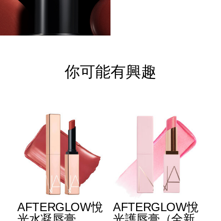
你可能有興趣
E
AFTERGLOW悅
AFTERGLOW悅
E
升
光水凝唇膏
光護唇膏（全新
光