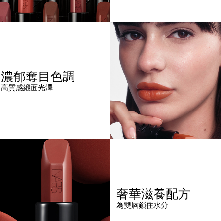
濃郁奪目色調
高質感緞面光澤
奢華滋養配方
為雙唇鎖住水分