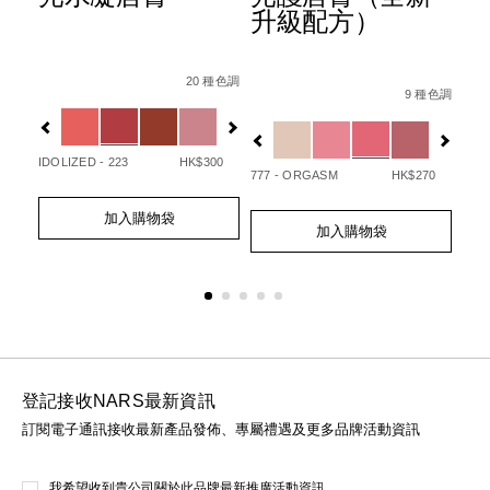
升級配方）
Details
Item
/zh/afterglow%E6%82%85%E5%85%89%E
Det
Ite
Details
Item
/zh/afterglo
No.
No.
20 種色調
/194251146249_hk.html
No.
 種色調
9 種色調
0194251133720_hk
01
Variations
Var
194251154732_hk
Variations
IDOLIZED - 223
HK$300
UNA
50
777 - ORGASM
HK$270
Add
Product
Ad
Pro
Add
Product
to
Actions
to
Act
加入購物袋
to
Actions
cart
cart
加入購物袋
cart
options
opt
options
登記接收NARS最新資訊
訂閱電子通訊接收最新產品發佈、專屬禮遇及更多品牌活動資訊
我希望收到貴公司關於此品牌最新推廣活動資訊。