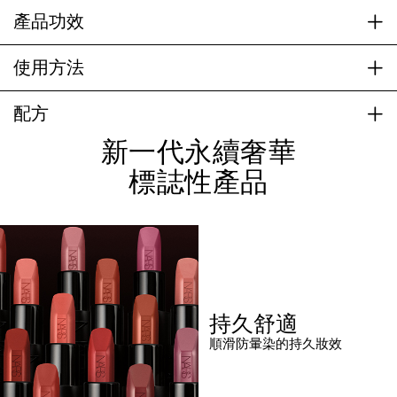
產品功效
使用方法
配方
新一代永續奢華
標誌性產品
持久舒適
順滑防暈染的持久妝效