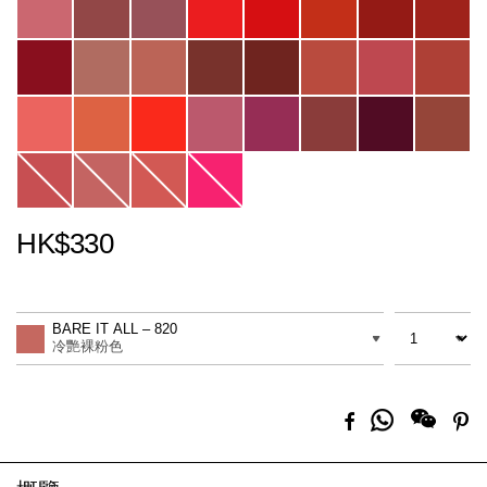
HK$330
Promotions
Add
Product
to
Actions
數量
差別
cart
BARE IT ALL – 820
options
冷艷裸粉色
分
Facebook
Pi
享
到
Whatsapp