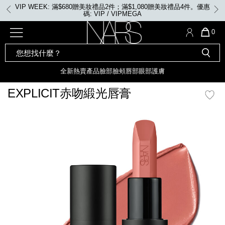
Skip
VIP WEEK: 滿$680贈美妝禮品2件；滿$1,080贈美妝禮品4件。優惠
to
碼: VIP / VIPMEGA
main
content
全新
產品
熱賣產品
選單"
QUA
0
OF
SEARCH
Nars
ITE
彩妝組合及禮品
全新
粉底
LIGHT REFLECTING™ 原生光
CATALOG
IN
亮肌卸妝油
CAR
全新
熱賣產品
臉部
臉頰
唇部
眼部
護膚
遮瑕膏
IS
化妝掃及工具
全新色調
LIGHT REFLECTING™ 原
EXPLICIT赤吻緞光唇膏
胭脂
生光幻彩蜜粉餅
臉部
mage
唇膏
全新
INSATIABLE炫彩緞光胭脂液
定妝蜜粉
臉頰
全新色調
AFTERGLOW 悅光唇彩​
瀏覽全部
全新
LIGHT REFLECTING™ 原生光
唇部
亮肌系列
線上購物禮遇
眼部
電子禮品卡
護膚