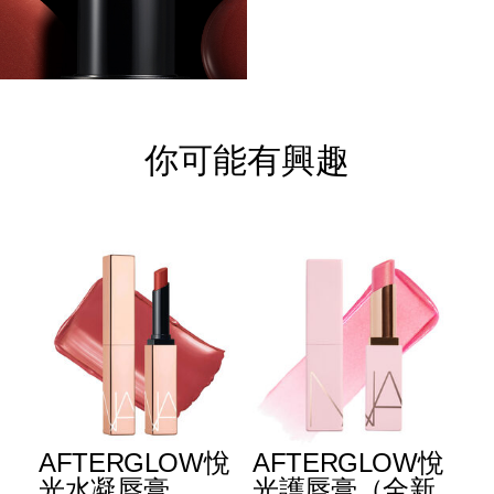
你可能有興趣
E
AFTERGLOW悅
AFTERGLOW悅
E
升
光水凝唇膏
光護唇膏（全新
光