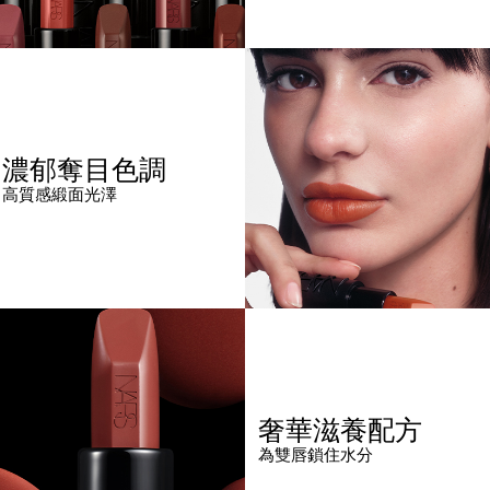
濃郁奪目色調
高質感緞面光澤
奢華滋養配方
為雙唇鎖住水分