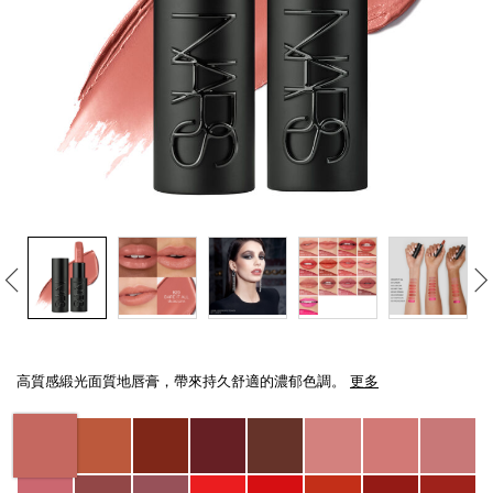
線上虛擬試妝
官網限定​
瀏覽全部
熱賣產品
全新
LIGHT REFLECTING™ 原生光
Details
/zh/explicit%E8%B5%A4%E5%90%BB%E7%B7%9E%E5%85%89%E5%94%8
Item
亮肌卸妝油
No.
高質感緞光面質地唇膏，帶來持久舒適的濃郁色調。
更多
0194251137889_hk
Variations