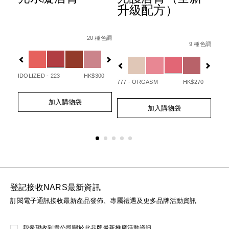
升級配方）
Details
Item
/zh/afterglow%E6%82%85%E5%85%89%E
Det
Ite
Details
Item
/zh/afterglo
No.
No.
20 種色調
/194251146249_hk.html
No.
 種色調
9 種色調
0194251133720_hk
01
Variations
Var
194251154732_hk
Variations
IDOLIZED - 223
HK$300
UNA
50
777 - ORGASM
HK$270
Add
Product
Ad
Pro
Add
Product
to
Actions
to
Act
加入購物袋
to
Actions
cart
cart
加入購物袋
cart
options
opt
options
登記接收NARS最新資訊
訂閱電子通訊接收最新產品發佈、專屬禮遇及更多品牌活動資訊
我希望收到貴公司關於此品牌最新推廣活動資訊。