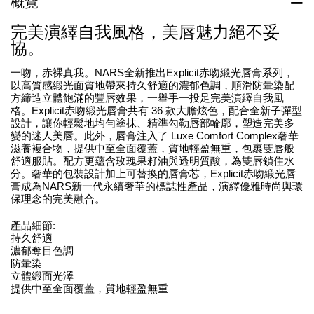
概覽
完美演繹自我風格，美唇魅力絕不妥
協。
一吻，赤裸真我。NARS全新推出Explicit赤吻緞光唇膏系列，
以高質感緞光面質地帶來持久舒適的濃郁色調，順滑防暈染配
方締造立體飽滿的豐唇效果，一舉手一投足完美演繹自我風
格。Explicit赤吻緞光唇膏共有 36 款大膽炫色，配合全新子彈型
設計，讓你輕鬆地均勻塗抹、精準勾勒唇部輪廓，塑造完美多
變的迷人美唇。此外，唇膏注入了 Luxe Comfort Complex奢華
滋養複合物，提供中至全面覆蓋，質地輕盈無重，包裹雙唇般
舒適服貼。配方更蘊含玫瑰果籽油與透明質酸，為雙唇鎖住水
分。奢華的包裝設計加上可替換的唇膏芯，Explicit赤吻緞光唇
膏成為NARS新一代永續奢華的標誌性產品，演繹優雅時尚與環
保理念的完美融合。
產品細節:
持久舒適
濃郁奪目色調
防暈染
立體緞面光澤
提供中至全面覆蓋，質地輕盈無重