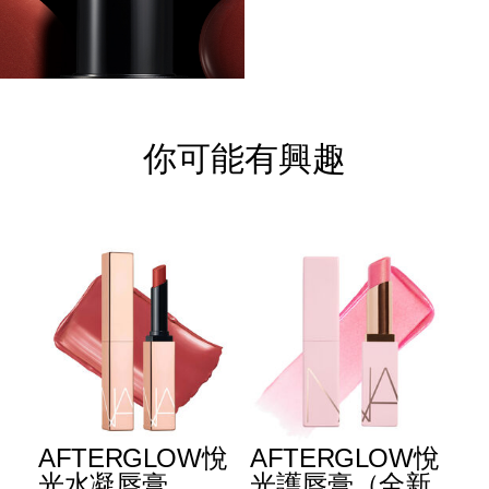
你可能有興趣
E
AFTERGLOW悅
AFTERGLOW悅
E
升
光水凝唇膏
光護唇膏（全新
光