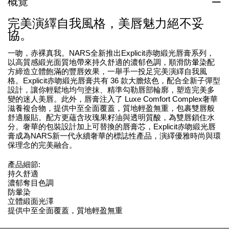
概覽
完美演繹自我風格，美唇魅力絕不妥
協。
一吻，赤裸真我。NARS全新推出Explicit赤吻緞光唇膏系列，
以高質感緞光面質地帶來持久舒適的濃郁色調，順滑防暈染配
方締造立體飽滿的豐唇效果，一舉手一投足完美演繹自我風
格。Explicit赤吻緞光唇膏共有 36 款大膽炫色，配合全新子彈型
設計，讓你輕鬆地均勻塗抹、精準勾勒唇部輪廓，塑造完美多
變的迷人美唇。此外，唇膏注入了 Luxe Comfort Complex奢華
滋養複合物，提供中至全面覆蓋，質地輕盈無重，包裹雙唇般
舒適服貼。配方更蘊含玫瑰果籽油與透明質酸，為雙唇鎖住水
分。奢華的包裝設計加上可替換的唇膏芯，Explicit赤吻緞光唇
膏成為NARS新一代永續奢華的標誌性產品，演繹優雅時尚與環
保理念的完美融合。
產品細節:
持久舒適
濃郁奪目色調
防暈染
立體緞面光澤
提供中至全面覆蓋，質地輕盈無重