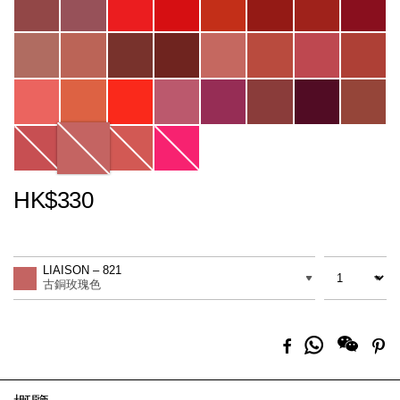
HK$330
Promotions
Add
Product
to
Actions
數量
差別
cart
LIAISON – 821
options
古銅玫瑰色
分
Facebook
Pi
享
到
Whatsapp