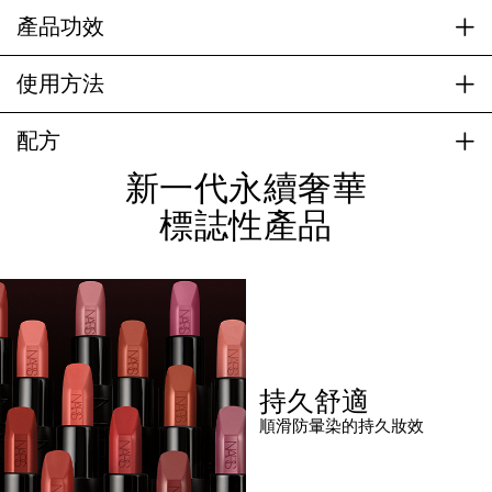
產品功效
使用方法
配方
新一代永續奢華
標誌性產品
持久舒適
順滑防暈染的持久妝效