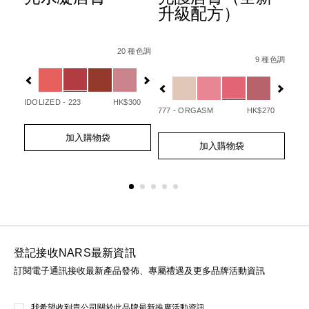
升級配方）
Details
Item
/zh/afterglow%E6%82%85%E5%85%89%E
Det
Ite
Details
Item
/zh/afterglo
No.
No.
20 種色調
/194251146249_hk.html
No.
 種色調
9 種色調
0194251133720_hk
01
%B3%BB%E5%88%97%E3%80%91afterglow%E6%82%85%E5
Variations
Var
194251154732_hk
Variations
IDOLIZED - 223
HK$300
UNA
50
777 - ORGASM
HK$270
Add
Product
Ad
Pro
Add
Product
to
Actions
to
Act
加入購物袋
to
Actions
cart
cart
加入購物袋
cart
options
opt
options
登記接收NARS最新資訊
訂閱電子通訊接收最新產品發佈、專屬禮遇及更多品牌活動資訊
我希望收到貴公司關於此品牌最新推廣活動資訊。