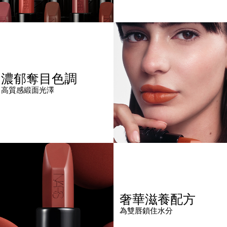
濃郁奪目色調
高質感緞面光澤
奢華滋養配方
為雙唇鎖住水分