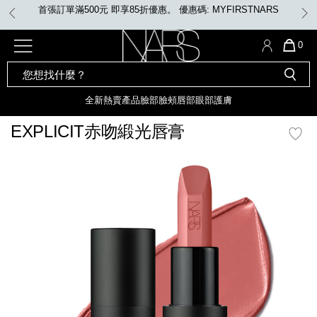
Skip
優惠碼: MYFIRSTNARS
任何購物即享免費
to
main
content
全新
產品
熱賣產品
選單"
QUA
0
OF
SEARCH
Nars
ITE
彩妝組合及禮品
全新
粉底
LIGHT REFLECTING™ 原生光
CATALOG
IN
亮肌卸妝油
CAR
全新
熱賣產品
臉部
臉頰
唇部
眼部
護膚
遮瑕膏
IS
化妝掃及工具
全新色調
LIGHT REFLECTING™ 原
EXPLICIT赤吻緞光唇膏
胭脂
生光幻彩蜜粉餅
臉部
mage
唇膏
全新
INSATIABLE炫彩緞光胭脂液
定妝蜜粉
臉頰
全新色調
AFTERGLOW 悅光唇彩​
瀏覽全部
全新
LIGHT REFLECTING™ 原生光
唇部
亮肌系列
線上購物禮遇
眼部
電子禮品卡
護膚