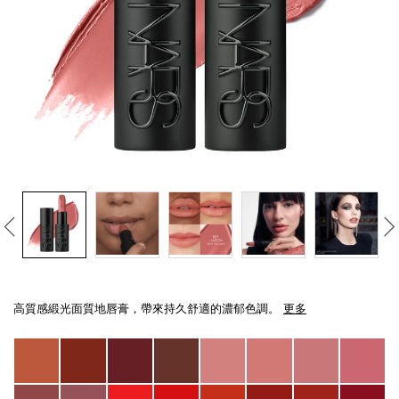
線上虛擬試妝
官網限定​
瀏覽全部
熱賣產品
全新
LIGHT REFLECTING™ 原生光
Details
/zh/explicit%E8%B5%A4%E5%90%BB%E7%B7%9E%E5%85%89%E5%94%8
Item
亮肌卸妝油
No.
高質感緞光面質地唇膏，帶來持久舒適的濃郁色調。
更多
999NAC0000221_hk
Variations