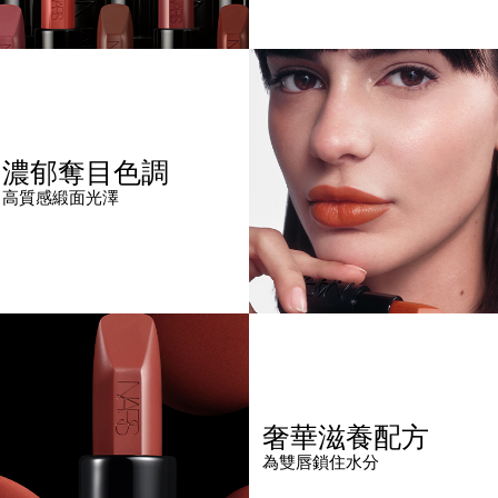
濃郁奪目色調
高質感緞面光澤
奢華滋養配方
為雙唇鎖住水分