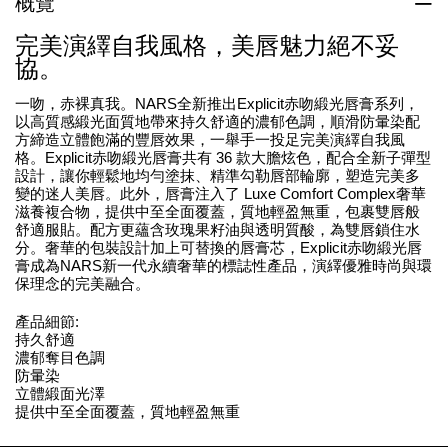
概覽
完美演繹自我風格，美唇魅力絕不妥
協。
一吻，赤裸真我。NARS全新推出Explicit赤吻緞光唇膏系列，
以高質感緞光面質地帶來持久舒適的濃郁色調，順滑防暈染配
方締造立體飽滿的豐唇效果，一舉手一投足完美演繹自我風
格。Explicit赤吻緞光唇膏共有 36 款大膽炫色，配合全新子彈型
設計，讓你輕鬆地均勻塗抹、精準勾勒唇部輪廓，塑造完美多
變的迷人美唇。此外，唇膏注入了 Luxe Comfort Complex奢華
滋養複合物，提供中至全面覆蓋，質地輕盈無重，包裹雙唇般
舒適服貼。配方更蘊含玫瑰果籽油與透明質酸，為雙唇鎖住水
分。奢華的包裝設計加上可替換的唇膏芯，Explicit赤吻緞光唇
膏成為NARS新一代永續奢華的標誌性產品，演繹優雅時尚與環
保理念的完美融合。
產品細節:
持久舒適
濃郁奪目色調
防暈染
立體緞面光澤
提供中至全面覆蓋，質地輕盈無重