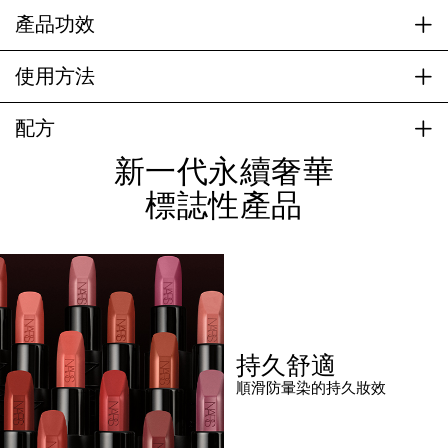
產品功效
使用方法
配方
新一代永續奢華
標誌性產品
持久舒適
順滑防暈染的持久妝效