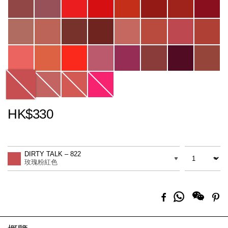
HK$330
Promotions
Add
Product
to
Actions
數量
差別
cart
DIRTY TALK – 822
options
玫瑰粉紅色
分
Facebook
Pi
享
到
Whatsapp