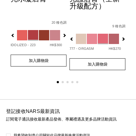
升級配方）
Details
Item
/zh/afterglow%E6%82%85%E5%85%89%E
Det
Ite
Details
Item
/zh/afterglo
No.
No.
20 種色調
/194251146249_hk.html
No.
 種色調
9 種色調
0194251133720_hk
01
%B3%BB%E5%88%97%E3%80%91afterglow%E6%82%85%E5
Variations
Var
194251154732_hk
Variations
IDOLIZED - 223
HK$300
UNA
50
777 - ORGASM
HK$270
Add
Product
Ad
Pro
Add
Product
to
Actions
to
Act
加入購物袋
to
Actions
cart
cart
加入購物袋
cart
options
opt
options
登記接收NARS最新資訊
訂閱電子通訊接收最新產品發佈、專屬禮遇及更多品牌活動資訊
我希望收到貴公司關於此品牌最新推廣活動資訊。