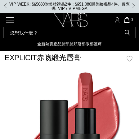
Skip
VIP WEEK: 任何購物即享2X積分、滿$2,000更享3X積分
to
main
content
全新
產品
熱賣產品
選單"
QUA
0
OF
SEARCH
Nars
ITE
彩妝組合及禮品
全新
粉底
LIGHT REFLECTING™ 原生光
CATALOG
IN
亮肌卸妝油
CAR
全新
熱賣產品
臉部
臉頰
唇部
眼部
護膚
遮瑕膏
IS
化妝掃及工具
全新色調
LIGHT REFLECTING™ 原
EXPLICIT赤吻緞光唇膏
胭脂
生光幻彩蜜粉餅
臉部
mage
唇膏
全新
INSATIABLE炫彩緞光胭脂液
定妝蜜粉
臉頰
全新色調
AFTERGLOW 悅光唇彩​
瀏覽全部
全新
LIGHT REFLECTING™ 原生光
唇部
亮肌系列
線上購物禮遇
眼部
電子禮品卡
護膚