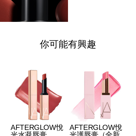
你可能有興趣
E
AFTERGLOW悅
AFTERGLOW悅
E
升
光水凝唇膏
光護唇膏（全新
光