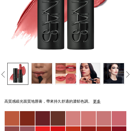
線上虛擬試妝
官網限定​
瀏覽全部
熱賣產品
全新
LIGHT REFLECTING™ 原生光
Details
/zh/explicit%E8%B5%A4%E5%90%BB%E7%B7%9E%E5%85%89%E5%94%8
Item
亮肌卸妝油
No.
高質感緞光面質地唇膏，帶來持久舒適的濃郁色調。
更多
999NAC0000221_hk
Variations