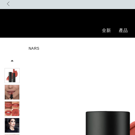
Skip
to
main
content
全新
產品
Details
/zh/explicit%E8%B5%A4%E5%90%BB%E7%B7%9E%E5%85%89%E
Item
Image
No.
NARS
0194251137919_hk