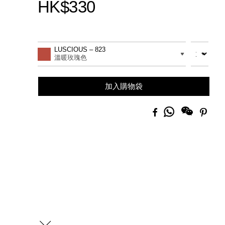
HK$330
Promotions
Add
Product
to
Actions
數量
差別
LUSCIOUS – 823
cart
溫暖玫瑰色
options
加入購物袋
分
Facebook
Pinte
享
到
Whatsapp