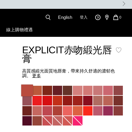
English
登入
QUANT
0
OF
ITEMS
線上購物禮遇
IN
CART
IS
EXPLICIT赤吻緞光唇
膏
高質感緞光面質地唇膏，帶來持久舒適的濃郁色
調。
更多
Variations