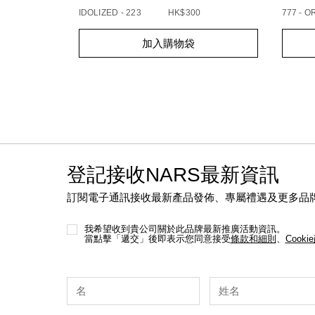
IDOLIZED - 223
HK$300
777 - 
Add
Product
Add
Produc
加入購物袋
to
Actions
to
Action
cart
cart
options
option
登記接收NARS最新資訊
訂閱電子通訊接收最新產品發佈、專屬禮遇及更多品
我希望收到貴公司關於此品牌最新推廣活動資訊。
當點擊「遞交」後即表示您同意接受
條款和細則
、
Cooki