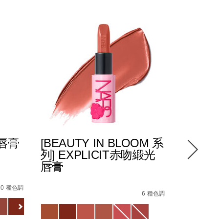
光唇膏
[BEAUTY IN BLOOM 系
POWE
列] EXPLICIT赤吻緞光
緻唇膏
唇膏
0_hk.html
87%E8%86%8F%EF%BC%88%E5%85%A8%E6%96%B0%E5%8
4%E5%90%BB%E7%B7%9E%E5%85%89%E5%94%87%E8%86%
Details
/zh/pow
Item
Details
/zh/%5Bbeauty-
Item
No.
10 種色調
in-
No.
6 種色調
01942511
Variations
bloom-
194251146218_hk
Variations
%E7%B3%BB%E5%88%97%5D-
explicit%E8%B5%A4%E5%90%BB%E7%B7%9E%E