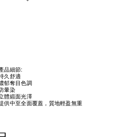
產品細節:
持久舒適
濃郁奪目色調
防暈染
立體緞面光澤
提供中至全面覆蓋，質地輕盈無重