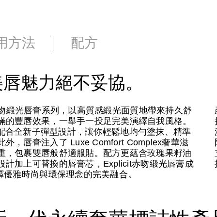
用方法
配方
美唇魅力絕不妥協。
it赤吻緞光唇膏系列，以高質感緞光面質地帶來持久舒
滿的豐唇效果，一舉手一投足完美演繹自我風格。
膽炫色，配合全新子彈型設計，讓你輕鬆地均勻塗抹、精準
注入了 Luxe Comfort Complex奢華滋
重，包裹雙唇般舒適服貼。配方更蘊含玫瑰果籽油
加上可替換的唇膏芯，Explicit赤吻緞光唇膏成
繹優雅時尚與環保理念的完美融合。