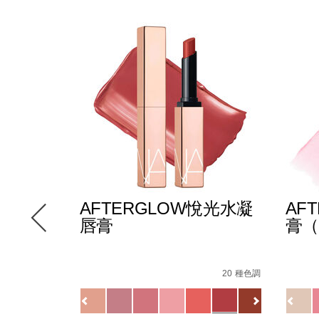
AFTERGLOW悅光水凝
AF
唇膏
膏（
cision-
Details
/zh/afterglow%E6%82%85%E5%85%89%E6
Item
Detail
/zh/
Item
6 種色調
%BC%E5%BD%B1%E7%AD%86/0194251147000_hk.html
No.
No.
20 種色調
0607845090748_hk.html
82%85%E5%85%89%E5%94%87%E5%BD%A9/19425115927
0194251133720_hk
19425
Variations
Variat
查看
更多