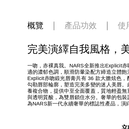
概覽
產品功效
使
完美演繹自我風格，
一吻，赤裸真我。NARS全新推出Explic
適的濃郁色調，順滑防暈染配方締造立體飽
Explicit赤吻緞光唇膏共有 36 款大
勾勒唇部輪廓，塑造完美多變的迷人美唇。此外，唇膏
養複合物，提供中至全面覆蓋，質地輕盈無
與透明質酸，為雙唇鎖住水分。奢華的包裝設計
為NARS新一代永續奢華的標誌性產品，演