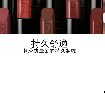
持久舒適
順滑防暈染的持久妝效