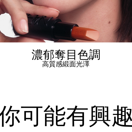
濃郁奪目色調
高質感緞面光澤
你可能有興