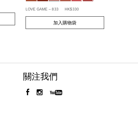
BOHEMIAN R
LOVE GAME – 833
HK$330
Add
Product
Add
Product
to
Actions
加入購物袋
to
Actions
cart
cart
options
options
關注我們