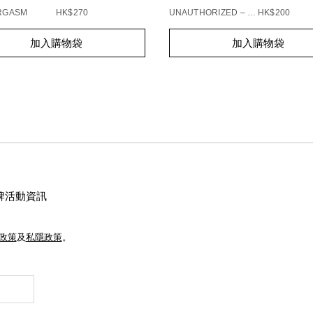
ORGASM
HK$270
UNAUTHORIZED – 863
HK$200
t
Add
Product
加入購物袋
加入購物袋
s
to
Actions
cart
s
options
牌活動資訊
e政策
及
私隱政策
。