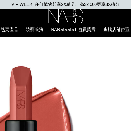
VIP WEEK: 任何購物即享2X積分、滿$2,000更享3X積分
Nars
熱賣產品
妝藝服務
NARSISSIST 會員獎賞
查找店舖位置
5%94%87%E8%86%8F/0194251137919_hk.html