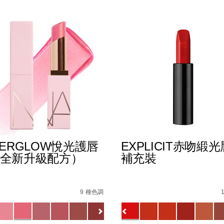
TERGLOW悅光護唇
EXPLICIT赤吻緞
全新升級配方）
補充裝
%B0%B4%E5%87%9D%E5%94%87%E8%86%8F/019425113372
s
afterglow%E6%82%85%E5%85%89%E8%AD%B7%E5%94%
Details
/zh/explicit%E8%B5%A
Item
No.
9 種色調
0_hk.html
1154732_hk
0194251145549_hk
ions
Variations
查看
更多