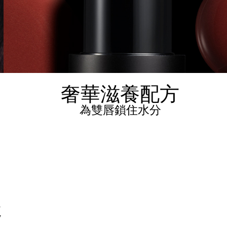
奢華滋養配方
為雙唇鎖住水分
趣