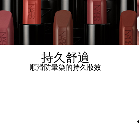
持久舒適
順滑防暈染的持久妝效