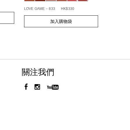
BOHEMIAN R
LOVE GAME – 833
HK$330
Add
Product
Add
Product
to
Actions
加入購物袋
to
Actions
cart
cart
options
options
關注我們