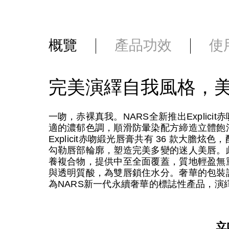
概覽
產品功效
使
完美演繹自我風格，
一吻，赤裸真我。NARS全新推出Explic
適的濃郁色調，順滑防暈染配方締造立體飽
Explicit赤吻緞光唇膏共有 36 款大
勾勒唇部輪廓，塑造完美多變的迷人美唇。此外，唇膏
養複合物，提供中至全面覆蓋，質地輕盈無
與透明質酸，為雙唇鎖住水分。奢華的包裝設計
為NARS新一代永續奢華的標誌性產品，演