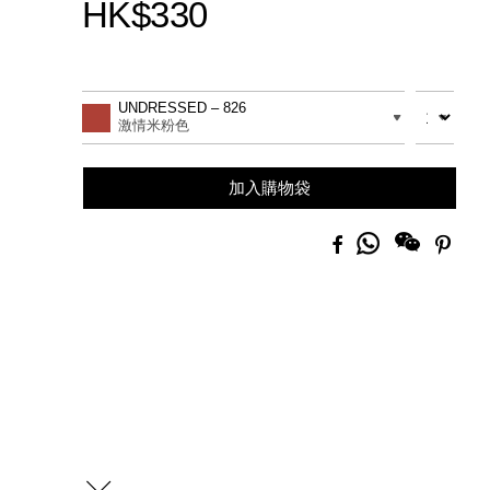
HK$330
Promotions
Add
Product
to
Actions
數量
差別
UNDRESSED – 826
cart
激情米粉色
options
加入購物袋
分
Facebook
Pinte
享
到
Whatsapp