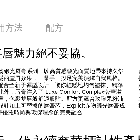
用方法
配方
美唇魅力絕不妥協。
it赤吻緞光唇膏系列，以高質感緞光面質地帶來持久舒
滿的豐唇效果，一舉手一投足完美演繹自我風格。
膽炫色，配合全新子彈型設計，讓你輕鬆地均勻塗抹、精準
注入了 Luxe Comfort Complex奢華滋
重，包裹雙唇般舒適服貼。配方更蘊含玫瑰果籽油
加上可替換的唇膏芯，Explicit赤吻緞光唇膏成
繹優雅時尚與環保理念的完美融合。