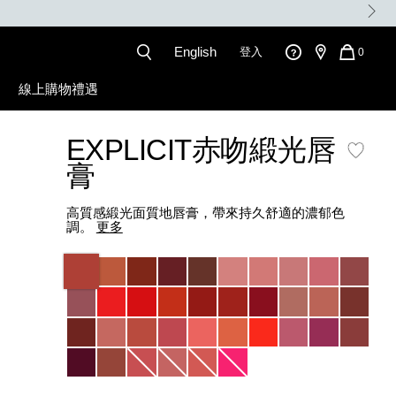
English
登入
QUANT
0
OF
ITEMS
線上購物禮遇
IN
CART
IS
EXPLICIT赤吻緞光唇
膏
高質感緞光面質地唇膏，帶來持久舒適的濃郁色
調。
更多
Variations