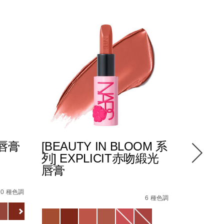
光唇膏
[BEAUTY IN BLOOM 系
POWE
列] EXPLICIT赤吻緞光
緻唇膏
唇膏
0_hk.html
87%E8%86%8F%EF%BC%88%E5%85%A8%E6%96%B0%E5%8
4%E5%90%BB%E7%B7%9E%E5%85%89%E5%94%87%E8%86%
Details
/zh/pow
Item
Details
/zh/%5Bbeauty-
Item
No.
10 種色調
in-
No.
6 種色調
01942511
Variations
bloom-
194251146218_hk
Variations
%E7%B3%BB%E5%88%97%5D-
explicit%E8%B5%A4%E5%90%BB%E7%B7%9E%E