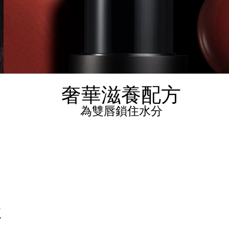
奢華滋養配方
為雙唇鎖住水分
趣