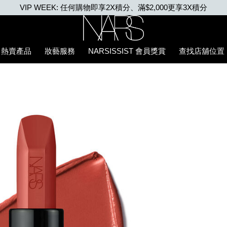
首張訂單滿500元 即享85折優惠。 優惠碼: MYFIRSTNARS
Nars
熱賣產品
妝藝服務
NARSISSIST 會員獎賞
查找店舖位置
5%94%87%E8%86%8F/0194251137933_hk.html