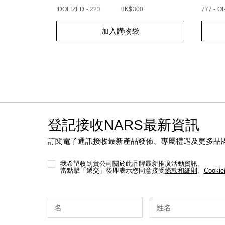
IDOLIZED - 223
HK$300
777 - 
Add
Product
Add
Produc
加入購物袋
to
Actions
to
Action
cart
cart
options
option
登記接收NARS最新資訊
訂閱電子通訊接收最新產品發佈、專屬禮遇及更多品
我希望收到貴公司關於此品牌最新推廣活動資訊。
當點擊「遞交」後即表示您同意接受
條款和細則
、
Cooki