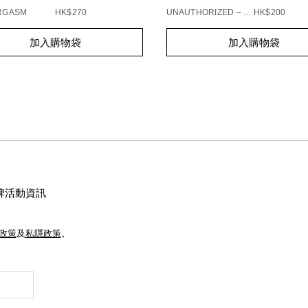
ORGASM
HK$270
UNAUTHORIZED – 863
HK$200
t
Add
Product
加入購物袋
加入購物袋
s
to
Actions
cart
s
options
牌活動資訊
e政策
及
私隱政策
。