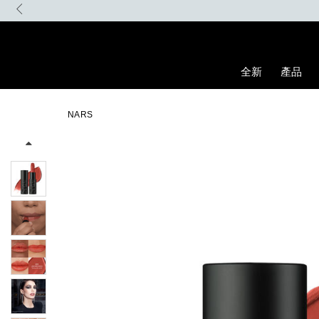
Skip
to
main
content
全新
產品
Details
/zh/explicit%E8%B5%A4%E5%90%BB%E7%B7%9E%E5%85%89%E
Item
Image
No.
NARS
0194251137933_hk