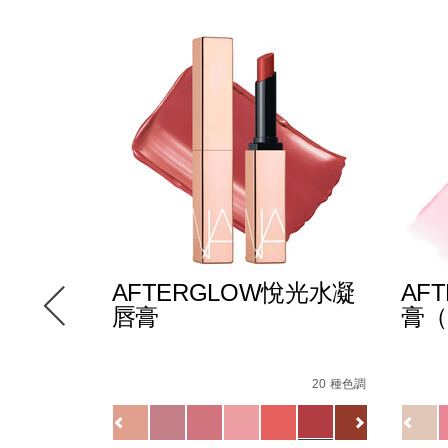
AFTERGLOW悅光水凝
AF
唇膏
膏（
cision-
Details
/zh/afterglow%E6%82%85%E5%85%89%E6
Item
Detail
/zh/
Item
6 種色調
%BC%E5%BD%B1%E7%AD%86/0194251147000_hk.html
No.
No.
20 種色調
0607845090748_hk.html
82%85%E5%85%89%E5%94%87%E5%BD%A9/19425115927
0194251133720_hk
19425
Variations
Variat
查看
更多