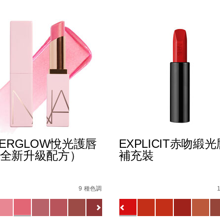
TERGLOW悅光護唇
EXPLICIT赤吻緞
全新升級配方）
補充裝
%B0%B4%E5%87%9D%E5%94%87%E8%86%8F/019425113372
s
afterglow%E6%82%85%E5%85%89%E8%AD%B7%E5%94%
Details
/zh/explicit%E8%B5%A
Item
No.
9 種色調
0_hk.html
1154732_hk
0194251145549_hk
ions
Variations
查看
更多