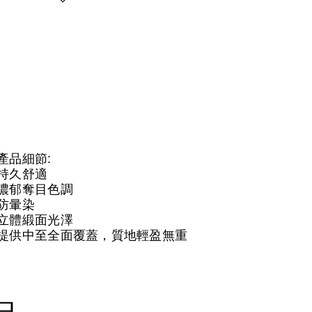
產品細節:
持久舒適
濃郁奪目色調
防暈染
立體緞面光澤
提供中至全面覆蓋，質地輕盈無重