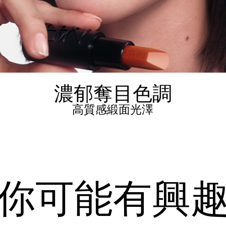
濃郁奪目色調
高質感緞面光澤
你可能有興