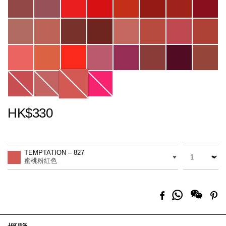
HK$330
Promotions
Add
Product
to
Actions
數量
差別
cart
TEMPTATION – 827
options
蜜桃粉紅色
分
Facebook
Pi
享
到
Whatsapp