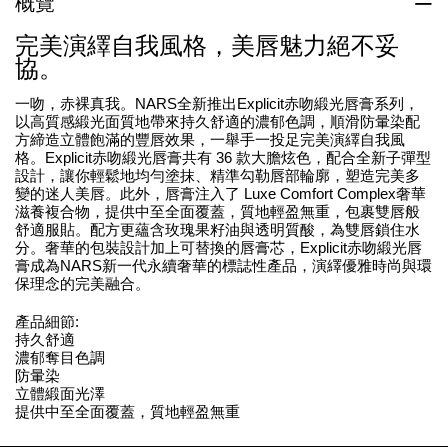
概覽
完美演繹自我風格，美唇魅力絕不妥
協。
一吻，赤裸真我。NARS全新推出Explicit赤吻緞光唇膏系列，
以高質感緞光面質地帶來持久舒適的濃郁色調，順滑防暈染配
方締造立體飽滿的豐唇效果，一舉手一投足完美演繹自我風
格。Explicit赤吻緞光唇膏共有 36 款大膽炫色，配合全新子彈型
設計，讓你輕鬆地均勻塗抹、精準勾勒唇部輪廓，塑造完美多
變的迷人美唇。此外，唇膏注入了 Luxe Comfort Complex奢華
滋養複合物，提供中至全面覆蓋，質地輕盈無重，包裹雙唇般
舒適服貼。配方更蘊含玫瑰果籽油與透明質酸，為雙唇鎖住水
分。奢華的包裝設計加上可替換的唇膏芯，Explicit赤吻緞光唇
膏成為NARS新一代永續奢華的標誌性產品，演繹優雅時尚與環
保理念的完美融合。
產品細節:
持久舒適
濃郁奪目色調
防暈染
立體緞面光澤
提供中至全面覆蓋，質地輕盈無重