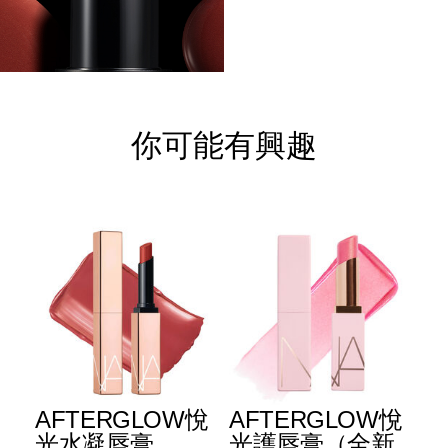
你可能有興趣
AFTERGLOW悅
AFTERGLOW悅
E
光水凝唇膏
光護唇膏（全新
光