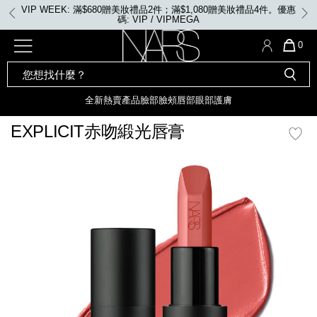
Skip
VIP WEEK: 滿$680贈美妝禮品2件；滿$1,080贈美妝禮品4件。優惠
to
碼: VIP / VIPMEGA
main
content
全新
產品
熱賣產品
選單"
QUA
0
OF
SEARCH
Nars
ITE
彩妝組合及禮品
全新
粉底
LIGHT REFLECTING™ 原生光
CATALOG
IN
亮肌卸妝油
CAR
全新
熱賣產品
臉部
臉頰
唇部
眼部
護膚
遮瑕膏
IS
化妝掃及工具
全新色調
LIGHT REFLECTING™ 原
EXPLICIT赤吻緞光唇膏
胭脂
生光幻彩蜜粉餅
臉部
mage
唇膏
全新
INSATIABLE炫彩緞光胭脂液
定妝蜜粉
臉頰
全新色調
AFTERGLOW 悅光唇彩​
瀏覽全部
全新
LIGHT REFLECTING™ 原生光
唇部
亮肌系列
線上購物禮遇
眼部
電子禮品卡
護膚