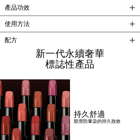
產品功效
使用方法
配方
新一代永續奢華
標誌性產品
持久舒適
順滑防暈染的持久妝效