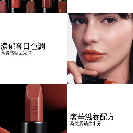
濃郁奪目色調
高質感緞面光澤
奢華滋養配方
為雙唇鎖住水分