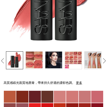
線上虛擬試妝
官網限定​
瀏覽全部
熱賣產品
全新
LIGHT REFLECTING™ 原生光
Details
/zh/explicit%E8%B5%A4%E5%90%BB%E7%B7%9E%E5%85%89%E5%94%8
Item
亮肌卸妝油
No.
高質感緞光面質地唇膏，帶來持久舒適的濃郁色調。
更多
999NAC0000221_hk
Variations