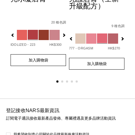
升級配方）
ion-
Details
Item
/zh/afterglow%E6%82%85%E5%85%89%E
Det
Ite
種色調
Details
Item
/zh/afterglo
No.
No.
20 種色調
07845090748_hk.html
1%E7%9C%BC%E5%BD%B1%E7%AD%86/0194251147000_h
No.
9 種色調
0194251133720_hk
01
Variations
Var
194251154732_hk
Variations
20
IDOLIZED - 223
HK$300
UNA
777 - ORGASM
HK$270
Add
Product
Ad
Pro
Add
Product
to
Actions
to
Act
加入購物袋
to
Actions
cart
cart
加入購物袋
cart
options
opt
options
登記接收NARS最新資訊
訂閱電子通訊接收最新產品發佈、專屬禮遇及更多品牌活動資訊
我希望收到貴公司關於此品牌最新推廣活動資訊。