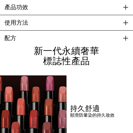
產品功效
使用方法
配方
新一代永續奢華
標誌性產品
持久舒適
順滑防暈染的持久妝效