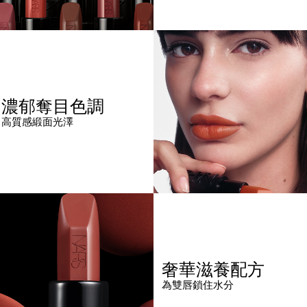
濃郁奪目色調
高質感緞面光澤
奢華滋養配方
為雙唇鎖住水分