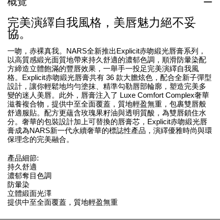
概覽
完美演繹自我風格，美唇魅力絕不妥
協。
一吻，赤裸真我。NARS全新推出Explicit赤吻緞光唇膏系列，
以高質感緞光面質地帶來持久舒適的濃郁色調，順滑防暈染配
方締造立體飽滿的豐唇效果，一舉手一投足完美演繹自我風
格。Explicit赤吻緞光唇膏共有 36 款大膽炫色，配合全新子彈型
設計，讓你輕鬆地均勻塗抹、精準勾勒唇部輪廓，塑造完美多
變的迷人美唇。此外，唇膏注入了 Luxe Comfort Complex奢華
滋養複合物，提供中至全面覆蓋，質地輕盈無重，包裹雙唇般
舒適服貼。配方更蘊含玫瑰果籽油與透明質酸，為雙唇鎖住水
分。奢華的包裝設計加上可替換的唇膏芯，Explicit赤吻緞光唇
膏成為NARS新一代永續奢華的標誌性產品，演繹優雅時尚與環
保理念的完美融合。
產品細節:
持久舒適
濃郁奪目色調
防暈染
立體緞面光澤
提供中至全面覆蓋，質地輕盈無重