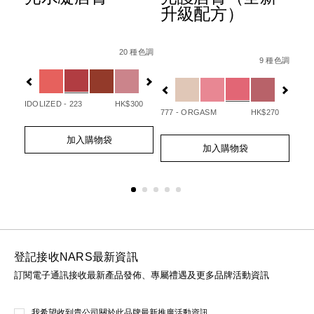
升級配方）
ion-
Details
Item
/zh/afterglow%E6%82%85%E5%85%89%E
Det
Ite
種色調
Details
Item
/zh/afterglo
No.
No.
20 種色調
07845090748_hk.html
1%E7%9C%BC%E5%BD%B1%E7%AD%86/0194251147000_h
No.
9 種色調
0194251133720_hk
01
Variations
Var
194251154732_hk
Variations
20
IDOLIZED - 223
HK$300
UNA
777 - ORGASM
HK$270
Add
Product
Ad
Pro
Add
Product
to
Actions
to
Act
加入購物袋
to
Actions
cart
cart
加入購物袋
cart
options
opt
options
登記接收NARS最新資訊
訂閱電子通訊接收最新產品發佈、專屬禮遇及更多品牌活動資訊
我希望收到貴公司關於此品牌最新推廣活動資訊。