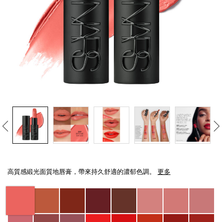
線上虛擬試妝
官網限定​
瀏覽全部
熱賣產品
全新
LIGHT REFLECTING™ 原生光
Details
/zh/explicit%E8%B5%A4%E5%90%BB%E7%B7%9E%E5%85%89%E5%94%8
Item
亮肌卸妝油
No.
高質感緞光面質地唇膏，帶來持久舒適的濃郁色調。
更多
0194251145006_hk
Variations