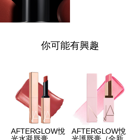
你可能有興趣
AFTERGLOW悅
AFTERGLOW悅
E
光水凝唇膏
光護唇膏（全新
光