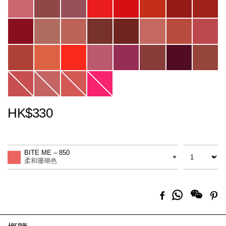
HK$330
Promotions
Add
Product
to
Actions
數量
差別
cart
BITE ME – 850
options
柔和珊瑚色
分
Facebook
Pi
享
到
Whatsapp