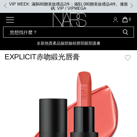
Skip
VIP WEEK: 滿$680贈美妝禮品2件；滿$1,080贈美妝禮品4件。優惠
to
碼: VIP / VIPMEGA
main
content
全新
產品
熱賣產品
選單"
QUA
0
OF
SEARCH
Nars
ITE
彩妝組合及禮品
全新
粉底
LIGHT REFLECTING™ 原生光
CATALOG
IN
亮肌卸妝油
CAR
全新
熱賣產品
臉部
臉頰
唇部
眼部
護膚
遮瑕膏
IS
化妝掃及工具
全新色調
LIGHT REFLECTING™ 原
EXPLICIT赤吻緞光唇膏
胭脂
生光幻彩蜜粉餅
臉部
mage
唇膏
全新
INSATIABLE炫彩緞光胭脂液
定妝蜜粉
臉頰
全新色調
AFTERGLOW 悅光唇彩​
瀏覽全部
全新
LIGHT REFLECTING™ 原生光
唇部
亮肌系列
線上購物禮遇
眼部
電子禮品卡
護膚