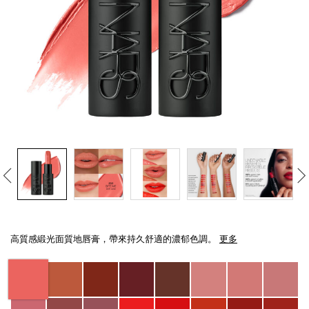
線上虛擬試妝
官網限定​
瀏覽全部
熱賣產品
全新
LIGHT REFLECTING™ 原生光
Details
/zh/explicit%E8%B5%A4%E5%90%BB%E7%B7%9E%E5%85%89%E5%94%8
Item
亮肌卸妝油
No.
高質感緞光面質地唇膏，帶來持久舒適的濃郁色調。
更多
0194251145006_hk
Variations