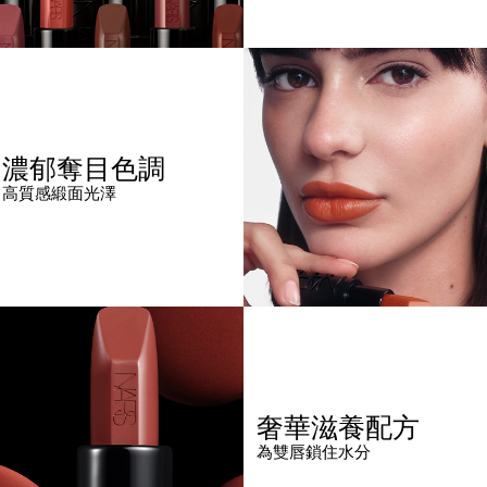
濃郁奪目色調
高質感緞面光澤
奢華滋養配方
為雙唇鎖住水分