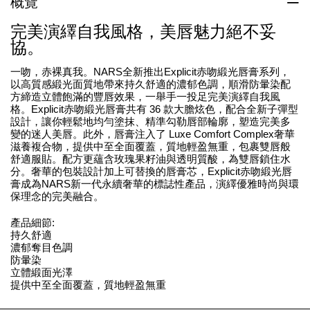
概覽
完美演繹自我風格，美唇魅力絕不妥
協。
一吻，赤裸真我。NARS全新推出Explicit赤吻緞光唇膏系列，
以高質感緞光面質地帶來持久舒適的濃郁色調，順滑防暈染配
方締造立體飽滿的豐唇效果，一舉手一投足完美演繹自我風
格。Explicit赤吻緞光唇膏共有 36 款大膽炫色，配合全新子彈型
設計，讓你輕鬆地均勻塗抹、精準勾勒唇部輪廓，塑造完美多
變的迷人美唇。此外，唇膏注入了 Luxe Comfort Complex奢華
滋養複合物，提供中至全面覆蓋，質地輕盈無重，包裹雙唇般
舒適服貼。配方更蘊含玫瑰果籽油與透明質酸，為雙唇鎖住水
分。奢華的包裝設計加上可替換的唇膏芯，Explicit赤吻緞光唇
膏成為NARS新一代永續奢華的標誌性產品，演繹優雅時尚與環
保理念的完美融合。
產品細節:
持久舒適
濃郁奪目色調
防暈染
立體緞面光澤
提供中至全面覆蓋，質地輕盈無重