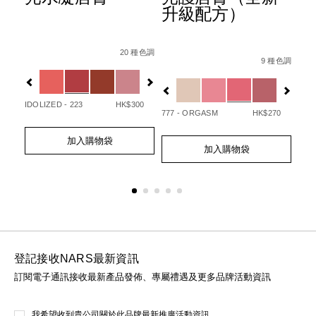
升級配方）
Details
Item
/zh/afterglow%E6%82%85%E5%85%89%E
Det
Ite
Details
Item
/zh/afterglo
No.
No.
20 種色調
/194251146249_hk.html
No.
 種色調
9 種色調
0194251133720_hk
01
Variations
Var
194251154732_hk
Variations
IDOLIZED - 223
HK$300
UNA
50
777 - ORGASM
HK$270
Add
Product
Ad
Pro
Add
Product
to
Actions
to
Act
加入購物袋
to
Actions
cart
cart
加入購物袋
cart
options
opt
options
登記接收NARS最新資訊
訂閱電子通訊接收最新產品發佈、專屬禮遇及更多品牌活動資訊
我希望收到貴公司關於此品牌最新推廣活動資訊。