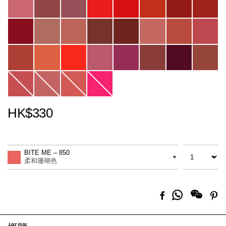
HK$330
Promotions
Add
Product
to
Actions
數量
差別
cart
BITE ME – 850
options
柔和珊瑚色
分
Facebook
Pi
享
到
Whatsapp