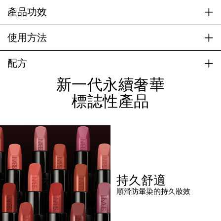
產品功效
使用方法
配方
新一代永續奢華
標誌性產品
持久舒適
順滑防暈染的持久妝效