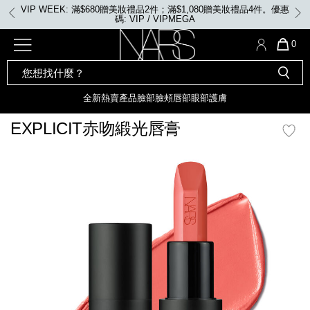
Skip
VIP WEEK: 滿$680贈美妝禮品2件；滿$1,080贈美妝禮品4件。優惠
to
碼: VIP / VIPMEGA
main
content
全新
產品
熱賣產品
選單"
QUA
0
OF
SEARCH
Nars
ITE
彩妝組合及禮品
全新
粉底
LIGHT REFLECTING™ 原生光
CATALOG
IN
亮肌卸妝油
CAR
全新
熱賣產品
臉部
臉頰
唇部
眼部
護膚
遮瑕膏
IS
化妝掃及工具
全新色調
LIGHT REFLECTING™ 原
EXPLICIT赤吻緞光唇膏
胭脂
生光幻彩蜜粉餅
臉部
mage
唇膏
全新
INSATIABLE炫彩緞光胭脂液
定妝蜜粉
臉頰
全新色調
AFTERGLOW 悅光唇彩​
瀏覽全部
全新
LIGHT REFLECTING™ 原生光
唇部
亮肌系列
線上購物禮遇
眼部
電子禮品卡
護膚