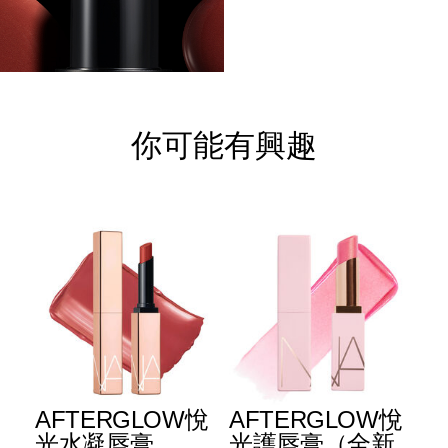
你可能有興趣
E
AFTERGLOW悅
AFTERGLOW悅
E
升
光水凝唇膏
光護唇膏（全新
光