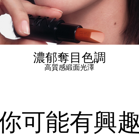
濃郁奪目色調
高質感緞面光澤
你可能有興