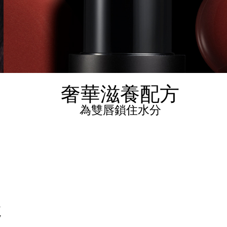
奢華滋養配方
為雙唇鎖住水分
趣