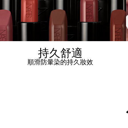
持久舒適
順滑防暈染的持久妝效