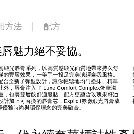
用方法
配方
美唇魅力絕不妥協。
it赤吻緞光唇膏系列，以高質感緞光面質地帶來持久舒
滿的豐唇效果，一舉手一投足完美演繹自我風格。
膽炫色，配合全新子彈型設計，讓你輕鬆地均勻塗抹、精準
注入了 Luxe Comfort Complex奢華滋
重，包裹雙唇般舒適服貼。配方更蘊含玫瑰果籽油
加上可替換的唇膏芯，Explicit赤吻緞光唇膏成
繹優雅時尚與環保理念的完美融合。