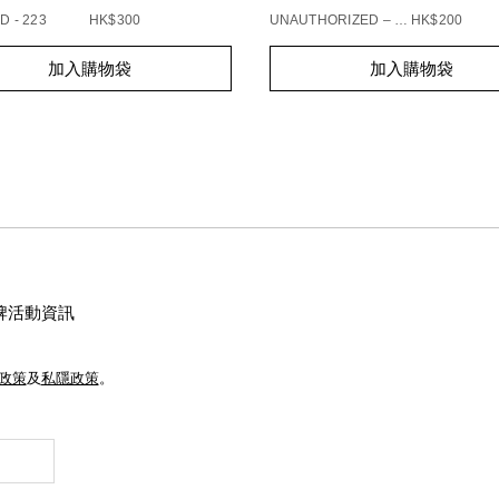
D - 223
HK$300
UNAUTHORIZED – 863
HK$200
t
Add
Product
加入購物袋
加入購物袋
s
to
Actions
cart
s
options
牌活動資訊
e政策
及
私隱政策
。