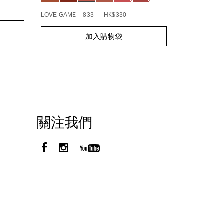
BOHEMIAN R
LOVE GAME – 833
HK$330
Add
Product
Add
Product
to
Actions
加入購物袋
to
Actions
cart
cart
options
options
關注我們