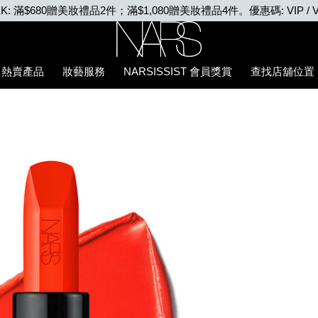
EEK: 滿$680贈美妝禮品2件；滿$1,080贈美妝禮品4件。優惠碼: VIP / V
Nars
熱賣產品
妝藝服務
NARSISSIST 會員獎賞
查找店舖位置
5%94%87%E8%86%8F/0194251145020_hk.html