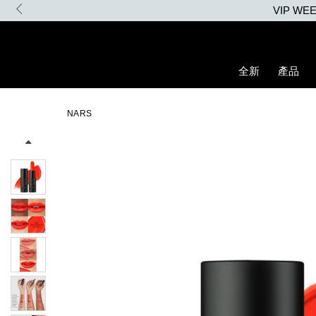
Skip
VIP W
to
main
content
全新
產品
Details
/zh/explicit%E8%B5%A4%E5%90%BB%E7%B7%9E%E5%85%89%E
Item
Image
No.
NARS
0194251145020_hk