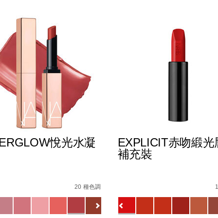
TERGLOW悅光水凝
EXPLICIT赤吻緞
補充裝
E8%AD%B7%E5%94%87%E8%86%8F%EF%BC%88%E5%85%A
s
afterglow%E6%82%85%E5%85%89%E6%B0%B4%E5%87%9D%E
Details
/zh/explicit%E8%B5%A
Item
No.
20 種色調
E5%94%87%E5%BD%A9/194251159270_hk.html
51133720_hk
0194251145549_hk
ions
Variations