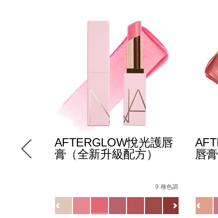
E多效彩
AFTERGLOW悅光護唇
AF
膏（全新升級配方）
唇膏
-
Details
/zh/afterglow%E6%82%85%E5%85%89%
Item
Detail
/zh/
Item
147000_hk.html
le/194251146249_hk.html
No.
No.
12 種色調
9 種色調
5%88%97%E3%80%91afterglow%E6%82%85%E5%85%89%
194251154732_hk
01942
Variations
Variat
查看
更多