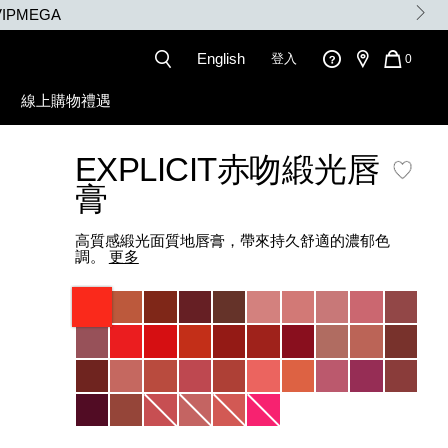
IPMEGA
English
登入
QUANT
0
OF
ITEMS
線上購物禮遇
IN
CART
IS
EXPLICIT赤吻緞光唇
膏
高質感緞光面質地唇膏，帶來持久舒適的濃郁色
調。
更多
Variations