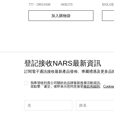
777 - ORGASM
HK$270
IDOLIZE
Add
Product
Add
Produc
加入購物袋
to
Actions
to
Action
cart
cart
options
option
登記接收NARS最新資訊
訂閱電子通訊接收最新產品發佈、專屬禮遇及更多品
我希望收到貴公司關於此品牌最新推廣活動資訊。
當點擊「遞交」後即表示您同意接受
條款和細則
、
Cooki