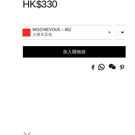
HK$330
Promotions
Add
Product
to
Actions
數量
差別
MISCHIEVOUS – 852
cart
火辣木瓜色
options
加入購物袋
分
Facebook
Pinte
享
到
Whatsapp