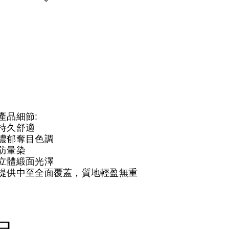
產品細節:
持久舒適
濃郁奪目色調
防暈染
立體緞面光澤
提供中至全面覆蓋，質地輕盈無重