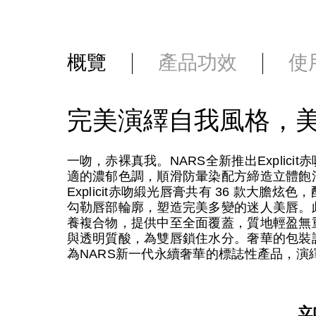
概覽
產品功效
使
完美演繹自我風格，
一吻，赤裸真我。NARS全新推出Explic
適的濃郁色調，順滑防暈染配方締造立體飽
Explicit赤吻緞光唇膏共有 36 款大
勾勒唇部輪廓，塑造完美多變的迷人美唇。此外，唇膏
養複合物，提供中至全面覆蓋，質地輕盈無
與透明質酸，為雙唇鎖住水分。奢華的包裝設計
為NARS新一代永續奢華的標誌性產品，演