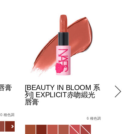
光唇膏
[BEAUTY IN BLOOM 系
POWE
列] EXPLICIT赤吻緞光
緻唇膏
唇膏
8%E6%96%B0%E5%8D%87%E7%B4%9A%E9%85%8D%E6%96
5%94%87%E8%86%8F/0194251133720_hk.html
4%E5%90%BB%E7%B7%9E%E5%85%89%E5%94%87%E8%86%
Details
/zh/pow
Item
Details
/zh/%5Bbeauty-
Item
No.
10 種色調
in-
No.
6 種色調
01942511
Variations
bloom-
194251146218_hk
Variations
查看
%E7%B3%BB%E5%88%97%5D-
更多
explicit%E8%B5%A4%E5%90%BB%E7%B7%9E%E