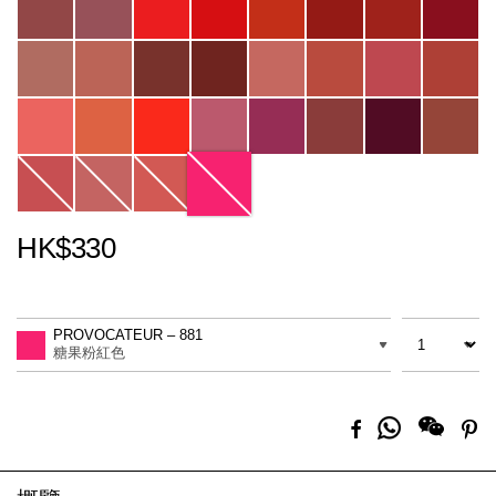
HK$330
Promotions
Add
Product
to
Actions
數量
差別
cart
PROVOCATEUR – 881
options
糖果粉紅色
分
Facebook
Pi
享
到
Whatsapp