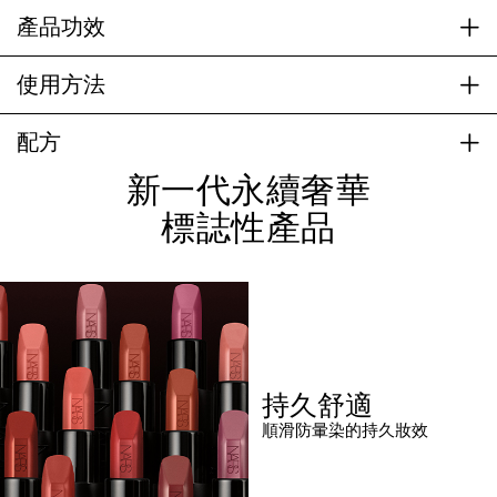
產品功效
使用方法
配方
新一代永續奢華
標誌性產品
持久舒適
順滑防暈染的持久妝效