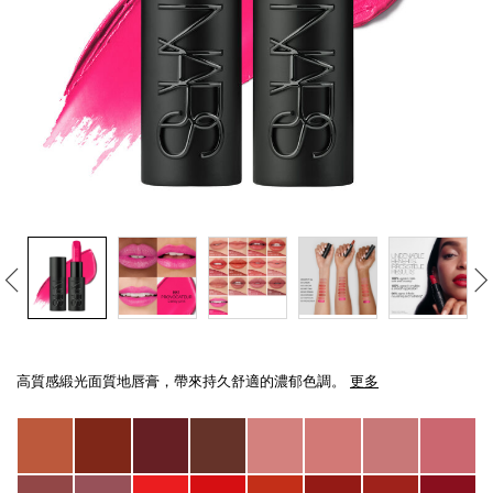
線上虛擬試妝
官網限定​
瀏覽全部
熱賣產品
全新
LIGHT REFLECTING™ 原生光
Details
/zh/explicit%E8%B5%A4%E5%90%BB%E7%B7%9E%E5%85%89%E5%94%8
Item
亮肌卸妝油
No.
高質感緞光面質地唇膏，帶來持久舒適的濃郁色調。
更多
999NAC0000221_hk
Variations