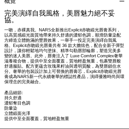
概覽
完美演繹自我風格，美唇魅力絕不妥
協。
一吻，赤裸真我。NARS全新推出Explicit赤吻緞光唇膏系列，
以高質感緞光面質地帶來持久舒適的濃郁色調，順滑防暈染配
方締造立體飽滿的豐唇效果，一舉手一投足完美演繹自我風
格。Explicit赤吻緞光唇膏共有 36 款大膽炫色，配合全新子彈型
設計，讓你輕鬆地均勻塗抹、精準勾勒唇部輪廓，塑造完美多
變的迷人美唇。此外，唇膏注入了 Luxe Comfort Complex奢華
滋養複合物，提供中至全面覆蓋，質地輕盈無重，包裹雙唇般
舒適服貼。配方更蘊含玫瑰果籽油與透明質酸，為雙唇鎖住水
分。奢華的包裝設計加上可替換的唇膏芯，Explicit赤吻緞光唇
膏成為NARS新一代永續奢華的標誌性產品，演繹優雅時尚與環
保理念的完美融合。
產品細節:
持久舒適
濃郁奪目色調
防暈染
立體緞面光澤
提供中至全面覆蓋，質地輕盈無重