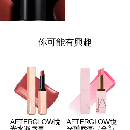
你可能有興趣
E
AFTERGLOW悅
AFTERGLOW悅
E
升
光水凝唇膏
光護唇膏（全新
光