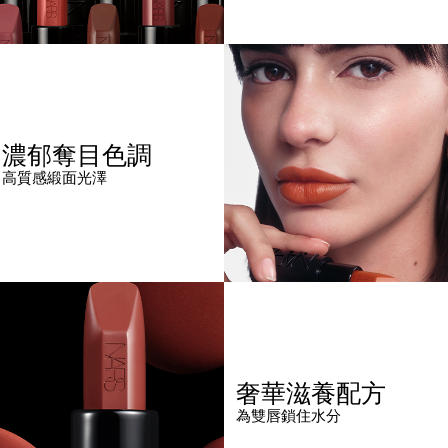
濃郁奪目色調
高質感緞面光澤
奢華滋養配方
為雙唇鎖住水分