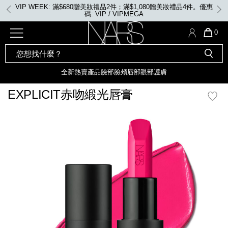
Skip
VIP WEEK: 滿$680贈美妝禮品2件；滿$1,080贈美妝禮品4件。優惠
to
碼: VIP / VIPMEGA
main
content
全新
產品
熱賣產品
選單"
QUA
0
OF
SEARCH
Nars
ITE
彩妝組合及禮品
全新
粉底
LIGHT REFLECTING™ 原生光
CATALOG
IN
亮肌卸妝油
CAR
全新
熱賣產品
臉部
臉頰
唇部
眼部
護膚
遮瑕膏
IS
化妝掃及工具
全新色調
LIGHT REFLECTING™ 原
EXPLICIT赤吻緞光唇膏
胭脂
生光幻彩蜜粉餅
臉部
mage
唇膏
全新
INSATIABLE炫彩緞光胭脂液
定妝蜜粉
臉頰
全新色調
AFTERGLOW 悅光唇彩​
瀏覽全部
全新
LIGHT REFLECTING™ 原生光
唇部
亮肌系列
線上購物禮遇
眼部
電子禮品卡
護膚