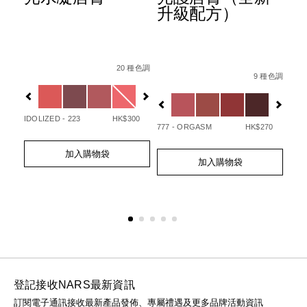
升級配方）
Details
Item
/zh/afterglow%E6%82%85%E5%85%89%E
Det
Ite
/194251146249_hk.html
 種色調
Details
Item
/zh/afterglo
%B3%BB%E5%88%97%E3%80%91afterglow%E6%82%85%E5
No.
No.
20 種色調
No.
9 種色調
0194251133720_hk
01
Variations
Var
194251154732_hk
Variations
IDOLIZED - 223
HK$300
UNA
777 - ORGASM
HK$270
Add
Product
Ad
Pro
50
Add
Product
to
Actions
to
Act
加入購物袋
to
Actions
cart
cart
加入購物袋
cart
options
opt
options
登記接收NARS最新資訊
訂閱電子通訊接收最新產品發佈、專屬禮遇及更多品牌活動資訊