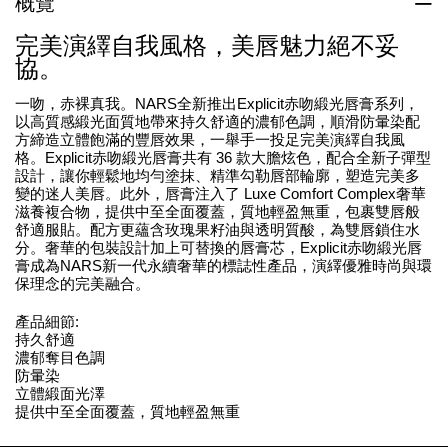
概覽
完美演繹自我風格，美唇魅力絕不妥
協。
一吻，赤裸真我。NARS全新推出Explicit赤吻緞光唇膏系列，
以高質感緞光面質地帶來持久舒適的濃郁色調，順滑防暈染配
方締造立體飽滿的豐唇效果，一舉手一投足完美演繹自我風
格。Explicit赤吻緞光唇膏共有 36 款大膽炫色，配合全新子彈型
設計，讓你輕鬆地均勻塗抹、精準勾勒唇部輪廓，塑造完美多
變的迷人美唇。此外，唇膏注入了 Luxe Comfort Complex奢華
滋養複合物，提供中至全面覆蓋，質地輕盈無重，包裹雙唇般
舒適服貼。配方更蘊含玫瑰果籽油與透明質酸，為雙唇鎖住水
分。奢華的包裝設計加上可替換的唇膏芯，Explicit赤吻緞光唇
膏成為NARS新一代永續奢華的標誌性產品，演繹優雅時尚與環
保理念的完美融合。
產品細節:
持久舒適
濃郁奪目色調
防暈染
立體緞面光澤
提供中至全面覆蓋，質地輕盈無重