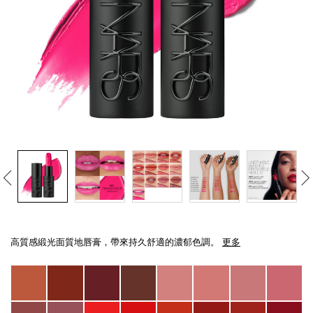
線上虛擬試妝
官網限定​
瀏覽全部
熱賣產品
全新
LIGHT REFLECTING™ 原生光
Details
/zh/explicit%E8%B5%A4%E5%90%BB%E7%B7%9E%E5%85%89%E5%94%8
Item
亮肌卸妝油
No.
高質感緞光面質地唇膏，帶來持久舒適的濃郁色調。
更多
999NAC0000221_hk
Variations