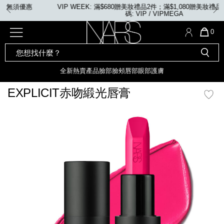
Skip
VIP WEEK: 滿$680贈美妝禮品2件；滿$1,080贈美妝禮品4件。優惠
to
碼: VIP / VIPMEGA
main
content
全新
產品
熱賣產品
選單"
QUA
0
OF
SEARCH
Nars
ITE
彩妝組合及禮品
全新
粉底
LIGHT REFLECTING™ 原生光
CATALOG
IN
亮肌卸妝油
CAR
全新
熱賣產品
臉部
臉頰
唇部
眼部
護膚
遮瑕膏
化妝掃及工具
IS
全新色調
LIGHT REFLECTING™ 原
EXPLICIT赤吻緞光唇膏
胭脂
生光幻彩蜜粉餅
臉部
mage
唇膏
全新
INSATIABLE炫彩緞光胭脂液
臉頰
定妝蜜粉
全新色調
AFTERGLOW 悅光唇彩​
瀏覽全部
全新
LIGHT REFLECTING™ 原生光
唇部
亮肌系列
線上購物禮遇
眼部
電子禮品卡
護膚