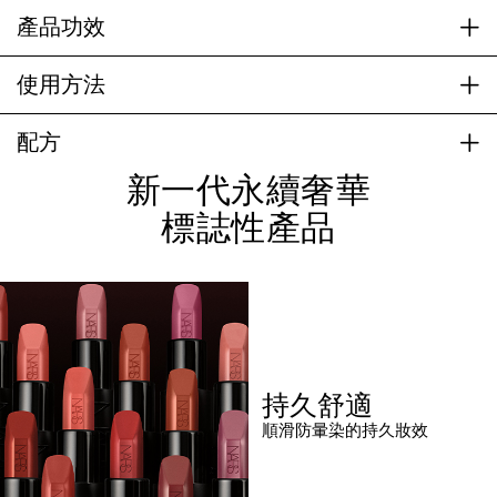
產品功效
使用方法
配方
新一代永續奢華
標誌性產品
持久舒適
順滑防暈染的持久妝效