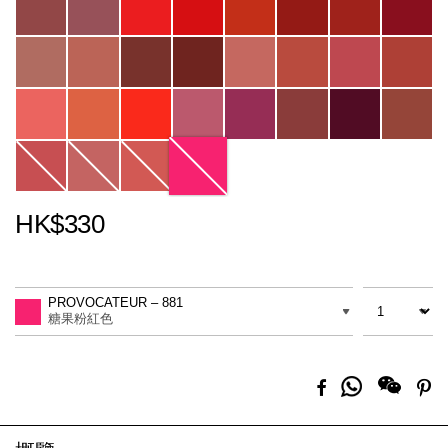
HK$330
Promotions
Add
Product
to
Actions
數量
差別
cart
PROVOCATEUR – 881
options
糖果粉紅色
分
Facebook
Pi
享
到
Whatsapp