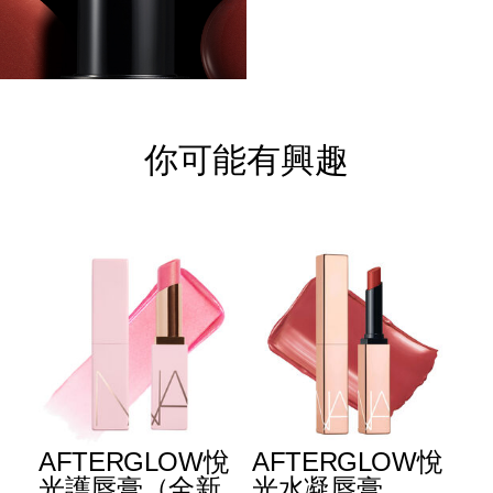
你可能有興趣
E
AFTERGLOW悅
AFTERGLOW悅
E
升
光護唇膏（全新
光水凝唇膏
光