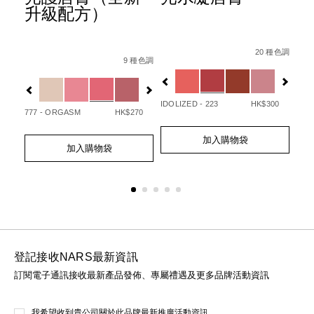
升級配方）
Details
Item
/zh/afterglow
Det
Ite
Details
Item
/zh/afterglow%E6%82%85%E5%85%8
No.
No.
20 種色調
/194251146249_hk.html
No.
 種色調
9 種色調
0194251133720_hk
01
%B3%BB%E5%88%97%E3%80%91afterglow%E6%82%85%E5
Variations
Var
194251154732_hk
Variations
查看
更多
IDOLIZED - 223
HK$300
UNA
50
777 - ORGASM
HK$270
Add
Product
Ad
Pro
Add
Product
to
Actions
to
Act
加入購物袋
to
Actions
cart
cart
加入購物袋
cart
options
opt
options
登記接收NARS最新資訊
訂閱電子通訊接收最新產品發佈、專屬禮遇及更多品牌活動資訊
我希望收到貴公司關於此品牌最新推廣活動資訊。