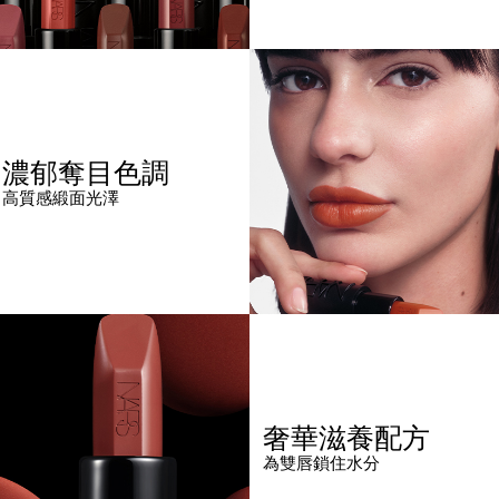
濃郁奪目色調
高質感緞面光澤
奢華滋養配方
為雙唇鎖住水分