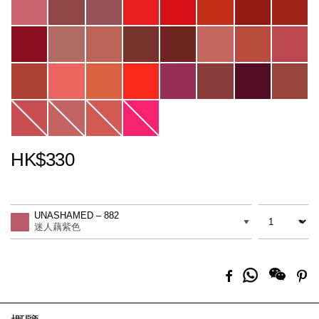
HK$330
Promotions
Add
Product
to
Actions
數量
差別
cart
UNASHAMED – 882
options
迷人藕紫色
分
Facebook
Pi
享
到
Whatsapp