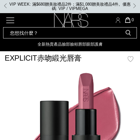
Skip
VIP WEEK: 滿$680贈美妝禮品2件；滿$1,080贈美妝禮品4件。優惠
to
碼: VIP / VIPMEGA
main
content
全新
產品
熱賣產品
選單"
QUA
0
OF
SEARCH
Nars
ITE
彩妝組合及禮品
全新
粉底
LIGHT REFLECTING™ 原生光
CATALOG
IN
亮肌卸妝油
CAR
全新
熱賣產品
臉部
臉頰
唇部
眼部
護膚
遮瑕膏
IS
化妝掃及工具
全新色調
LIGHT REFLECTING™ 原
EXPLICIT赤吻緞光唇膏
胭脂
生光幻彩蜜粉餅
臉部
mage
唇膏
全新
INSATIABLE炫彩緞光胭脂液
定妝蜜粉
臉頰
全新色調
AFTERGLOW 悅光唇彩​
瀏覽全部
全新
LIGHT REFLECTING™ 原生光
唇部
亮肌系列
線上購物禮遇
眼部
電子禮品卡
護膚