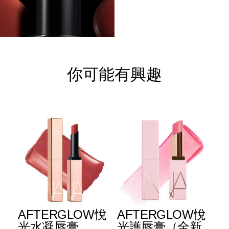
你可能有興趣
AFTERGLOW悅
AFTERGLOW悅
E
光水凝唇膏
光護唇膏（全新
光