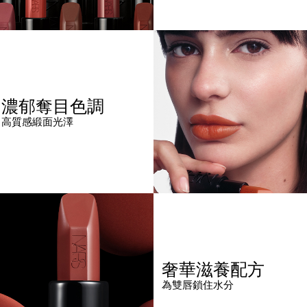
濃郁奪目色調
高質感緞面光澤
奢華滋養配方
為雙唇鎖住水分