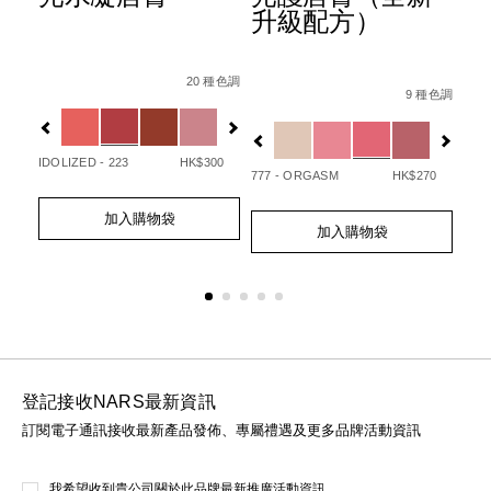
升級配方）
ion-
Details
Item
/zh/afterglow%E6%82%85%E5%85%89%E
Det
Ite
種色調
Details
Item
/zh/afterglo
No.
No.
20 種色調
07845090748_hk.html
1%E7%9C%BC%E5%BD%B1%E7%AD%86/0194251147000_h
No.
9 種色調
0194251133720_hk
01
Variations
Var
194251154732_hk
Variations
20
IDOLIZED - 223
HK$300
UNA
777 - ORGASM
HK$270
Add
Product
Ad
Pro
Add
Product
to
Actions
to
Act
加入購物袋
to
Actions
cart
cart
加入購物袋
cart
options
opt
options
登記接收NARS最新資訊
訂閱電子通訊接收最新產品發佈、專屬禮遇及更多品牌活動資訊
我希望收到貴公司關於此品牌最新推廣活動資訊。