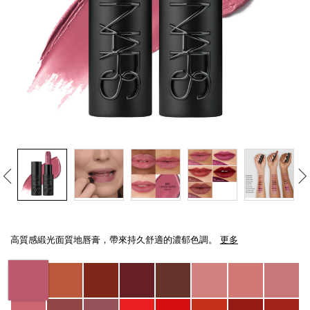
線上虛擬試妝
官網限定​
瀏覽全部
熱賣產品
全新
LIGHT REFLECTING™ 原生光
Details
/zh/explicit%E8%B5%A4%E5%90%BB%E7%B7%9E%E5%85%89%E5%94%8
Item
亮肌卸妝油
No.
高質感緞光面質地唇膏，帶來持久舒適的濃郁色調。
更多
0194251145044_hk
Variations