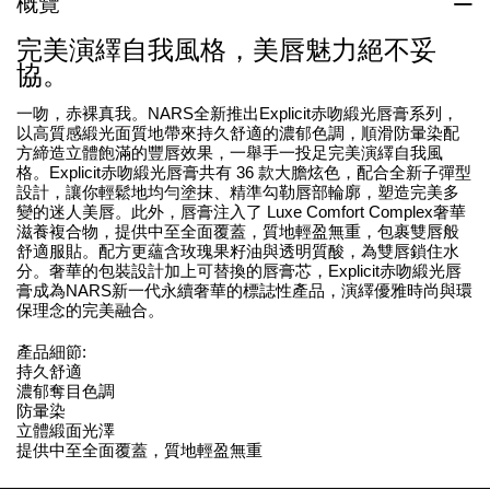
概覽
完美演繹自我風格，美唇魅力絕不妥
協。
一吻，赤裸真我。NARS全新推出Explicit赤吻緞光唇膏系列，
以高質感緞光面質地帶來持久舒適的濃郁色調，順滑防暈染配
方締造立體飽滿的豐唇效果，一舉手一投足完美演繹自我風
格。Explicit赤吻緞光唇膏共有 36 款大膽炫色，配合全新子彈型
設計，讓你輕鬆地均勻塗抹、精準勾勒唇部輪廓，塑造完美多
變的迷人美唇。此外，唇膏注入了 Luxe Comfort Complex奢華
滋養複合物，提供中至全面覆蓋，質地輕盈無重，包裹雙唇般
舒適服貼。配方更蘊含玫瑰果籽油與透明質酸，為雙唇鎖住水
分。奢華的包裝設計加上可替換的唇膏芯，Explicit赤吻緞光唇
膏成為NARS新一代永續奢華的標誌性產品，演繹優雅時尚與環
保理念的完美融合。
產品細節:
持久舒適
濃郁奪目色調
防暈染
立體緞面光澤
提供中至全面覆蓋，質地輕盈無重