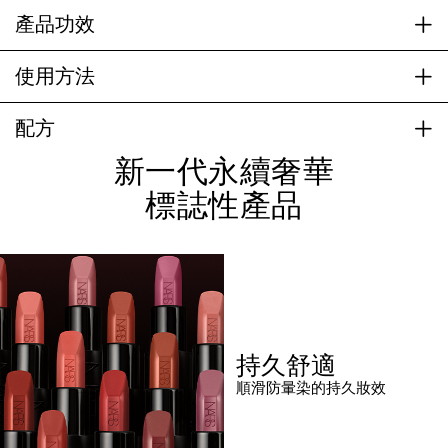
產品功效
使用方法
配方
新一代永續奢華
標誌性產品
持久舒適
順滑防暈染的持久妝效