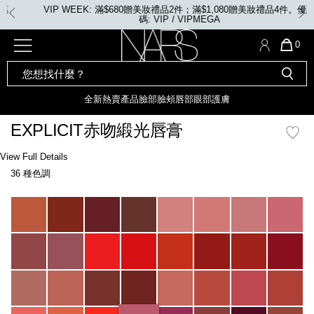
Skip
VIP WEEK: 滿$680贈美妝禮品2件；滿$1,080贈美妝禮品4件。優惠
to
碼: VIP / VIPMEGA
main
content
全新
產品
熱賣產品
選單"
QUA
0
OF
SEARCH
Nars
ITE
彩妝組合及禮品
全新
粉底
LIGHT REFLECTING™ 原生光
CATALOG
IN
亮肌卸妝油
CAR
全新
熱賣產品
臉部
臉頰
唇部
眼部
護膚
遮瑕膏
IS
化妝掃及工具
全新色調
LIGHT REFLECTING™ 原
EXPLICIT赤吻緞光唇膏
胭脂
生光幻彩蜜粉餅
臉部
Details
/zh/explicit%E8%B5%A4%E5%90%BB%E7%B7%9E%E5%85%89%E5%94%8
Item
View Full Details
唇膏
全新
INSATIABLE炫彩緞光胭脂液
No.
36 種色調
0194251145044_hk
定妝蜜粉
臉頰
全新色調
AFTERGLOW 悅光唇彩​
Variations
瀏覽全部
全新
LIGHT REFLECTING™ 原生光
唇部
亮肌系列
線上購物禮遇
眼部
電子禮品卡
護膚