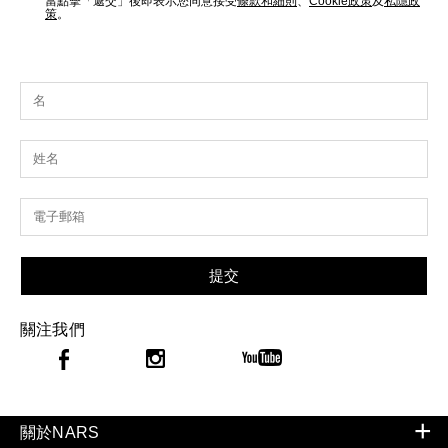
當點擊「遞交」後即表示您同意接受
條款和細則
、
Cookie政策
及
私隱政
策
。
提交
關注我們
關於NARS