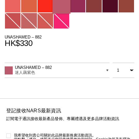
線上虛擬試妝
官網限定​
瀏覽全部
熱賣產品
UNASHAMED – 882
HK$330
Promotions
Add
Product
to
Actions
數量
差別
cart
UNASHAMED – 882
options
迷人藕紫色
全新
LIGHT REFLECTING™ 原生光
亮肌卸妝油
登記接收NARS最新資訊
訂閱電子通訊接收最新產品發佈、專屬禮遇及更多品牌活動資訊
我希望收到貴公司關於此品牌最新推廣活動資訊。