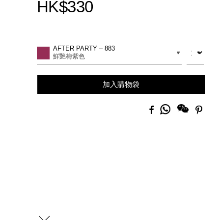
HK$330
Promotions
Add
Product
to
Actions
數量
差別
AFTER PARTY – 883
cart
鮮艷梅紫色
options
加入購物袋
分
Facebook
Pinte
享
到
Whatsapp