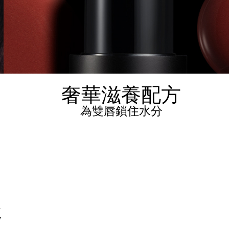
奢華滋養配方
為雙唇鎖住水分
趣