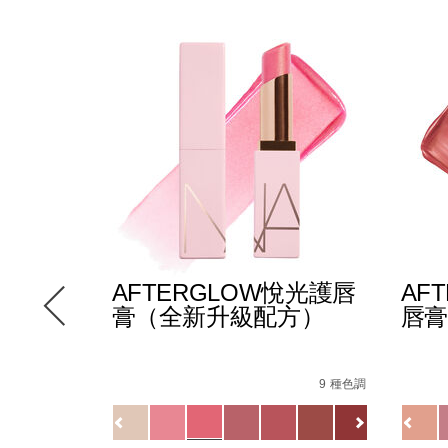
E多效彩
AFTERGLOW悅光護唇
AF
膏（全新升級配方）
唇膏
-
Details
/zh/afterglow%E6%82%85%E5%85%89%
Item
Detail
/zh/
Item
147000_hk.html
le/194251146249_hk.html
No.
No.
12 種色調
9 種色調
5%88%97%E3%80%91afterglow%E6%82%85%E5%85%89%
194251154732_hk
01942
Variations
Variat
查看
更多