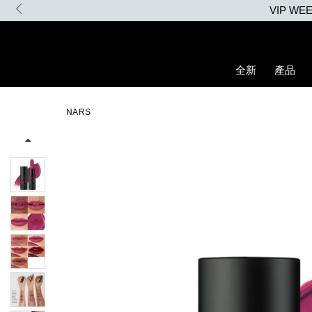
Skip
to
main
content
全新
產品
Details
/zh/explicit%E8%B5%A4%E5%90%BB%E7%B7%9E%E5%85%89%E
Item
Image
No.
NARS
0194251145051_hk