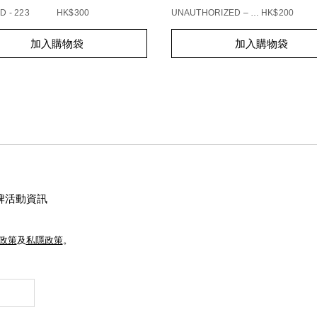
D - 223
HK$300
UNAUTHORIZED – 863
HK$200
t
Add
Product
加入購物袋
加入購物袋
s
to
Actions
cart
s
options
牌活動資訊
e政策
及
私隱政策
。