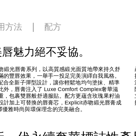
用方法
配方
美唇魅力絕不妥協。
it赤吻緞光唇膏系列，以高質感緞光面質地帶來持久舒
滿的豐唇效果，一舉手一投足完美演繹自我風格。
膽炫色，配合全新子彈型設計，讓你輕鬆地均勻塗抹、精準
注入了 Luxe Comfort Complex奢華滋
重，包裹雙唇般舒適服貼。配方更蘊含玫瑰果籽油
加上可替換的唇膏芯，Explicit赤吻緞光唇膏成
繹優雅時尚與環保理念的完美融合。