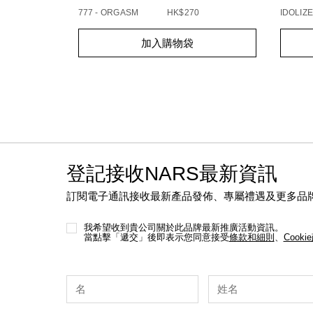
777 - ORGASM
HK$270
IDOLIZE
Add
Product
Add
Produc
加入購物袋
to
Actions
to
Action
cart
cart
options
option
登記接收NARS最新資訊
訂閱電子通訊接收最新產品發佈、專屬禮遇及更多品
我希望收到貴公司關於此品牌最新推廣活動資訊。
當點擊「遞交」後即表示您同意接受
條款和細則
、
Cooki