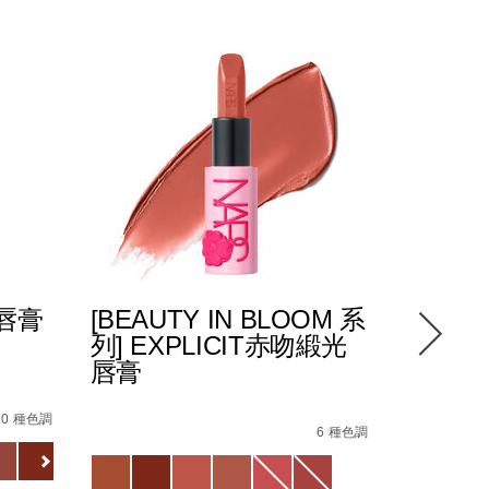
光唇膏
[BEAUTY IN BLOOM 系
POWE
列] EXPLICIT赤吻緞光
緻唇膏
唇膏
8%E6%96%B0%E5%8D%87%E7%B4%9A%E9%85%8D%E6%96
5%94%87%E8%86%8F/0194251133720_hk.html
4%E5%90%BB%E7%B7%9E%E5%85%89%E5%94%87%E8%86%
Details
/zh/pow
Item
Details
/zh/%5Bbeauty-
Item
No.
10 種色調
in-
No.
6 種色調
01942511
Variations
bloom-
194251146218_hk
Variations
查看
%E7%B3%BB%E5%88%97%5D-
更多
explicit%E8%B5%A4%E5%90%BB%E7%B7%9E%E