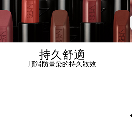
持久舒適
順滑防暈染的持久妝效