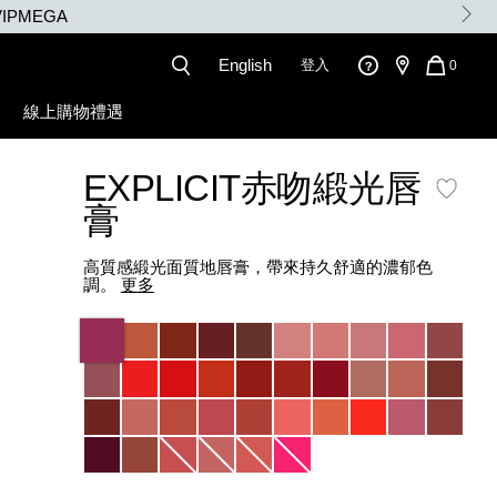
3X積分
English
登入
QUANT
0
OF
ITEMS
線上購物禮遇
IN
CART
IS
EXPLICIT赤吻緞光唇
膏
高質感緞光面質地唇膏，帶來持久舒適的濃郁色
調。
更多
Variations