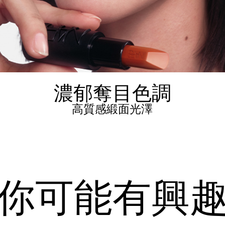
濃郁奪目色調
高質感緞面光澤
你可能有興