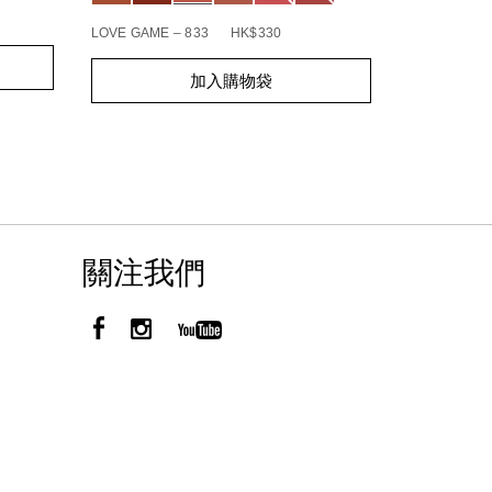
BOHEMIAN R
LOVE GAME – 833
HK$330
Add
Product
Add
Product
to
Actions
加入購物袋
to
Actions
cart
cart
options
options
關注我們