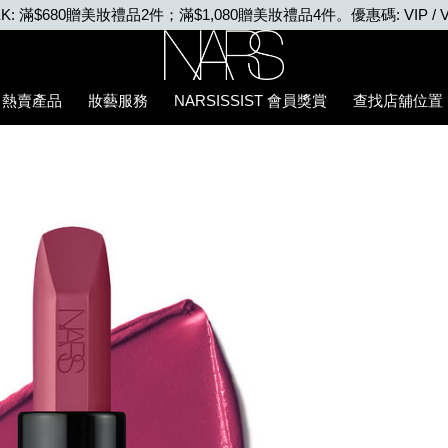
VIP WEEK: 任何購物即享2X積分、滿$2,000更享
Nars
熱賣產品
妝藝服務
NARSISSIST 會員獎賞
查找店舖位置
5%94%87%E8%86%8F/0194251145051_hk.html