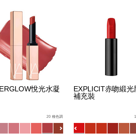
TERGLOW悅光水凝
EXPLICIT赤吻緞
補充裝
E8%AD%B7%E5%94%87%E8%86%8F%EF%BC%88%E5%85%A
s
afterglow%E6%82%85%E5%85%89%E6%B0%B4%E5%87%9D%E
Details
/zh/explicit%E8%B5%A
Item
No.
20 種色調
E5%94%87%E5%BD%A9/194251159270_hk.html
51133720_hk
0194251145549_hk
ions
Variations