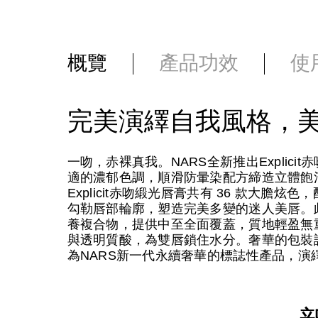
概覽
產品功效
使
完美演繹自我風格，
一吻，赤裸真我。NARS全新推出Explic
適的濃郁色調，順滑防暈染配方締造立體飽
Explicit赤吻緞光唇膏共有 36 款大
勾勒唇部輪廓，塑造完美多變的迷人美唇。此外，唇膏
養複合物，提供中至全面覆蓋，質地輕盈無
與透明質酸，為雙唇鎖住水分。奢華的包裝設計
為NARS新一代永續奢華的標誌性產品，演