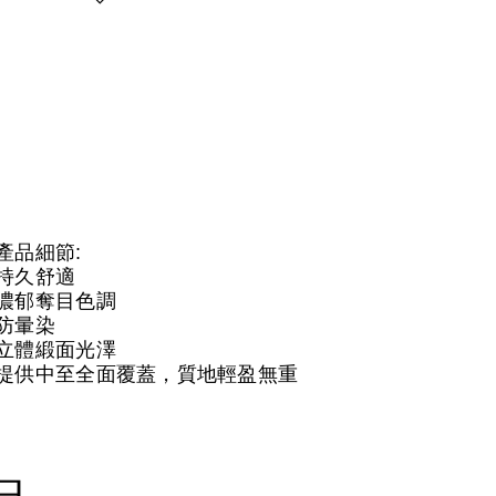
產品細節:
持久舒適
濃郁奪目色調
防暈染
立體緞面光澤
提供中至全面覆蓋，質地輕盈無重