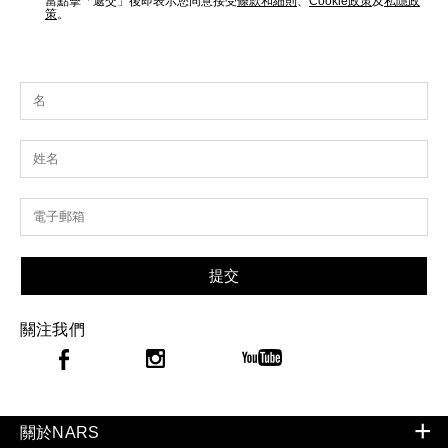
當點擊「遞交」後即表示您同意接受
條款和細則
、
Cookie政策
及
私隱政
策
。
提交
關注我們
關於NARS