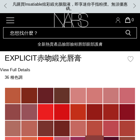
Skip
凡購買Insatiable炫彩緞光胭脂液，即享迷你手指粉撲。無須優惠
to
碼。
main
content
全新
產品
熱賣產品
選單"
QUA
0
OF
SEARCH
Nars
ITE
彩妝組合及禮品
全新
粉底
LIGHT REFLECTING™ 原生光
CATALOG
IN
亮肌卸妝油
CAR
全新
熱賣產品
臉部
臉頰
唇部
眼部
護膚
遮瑕膏
IS
化妝掃及工具
全新色調
LIGHT REFLECTING™ 原
EXPLICIT赤吻緞光唇膏
胭脂
生光幻彩蜜粉餅
臉部
Details
/zh/explicit%E8%B5%A4%E5%90%BB%E7%B7%9E%E5%85%89%E5%94%8
Item
View Full Details
唇膏
全新
INSATIABLE炫彩緞光胭脂液
No.
36 種色調
0194251145068_hk
定妝蜜粉
臉頰
全新色調
AFTERGLOW 悅光唇彩​
Variations
瀏覽全部
全新
LIGHT REFLECTING™ 原生光
唇部
亮肌系列
線上購物禮遇
眼部
電子禮品卡
護膚