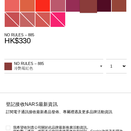
線上虛擬試妝
官網限定​
瀏覽全部
熱賣產品
NO RULES – 885
HK$330
Promotions
Add
Product
to
Actions
數量
差別
cart
NO RULES – 885
options
冷艷莓紅色
全新
LIGHT REFLECTING™ 原生光
亮肌卸妝油
登記接收NARS最新資訊
訂閱電子通訊接收最新產品發佈、專屬禮遇及更多品牌活動資訊
我希望收到貴公司關於此品牌最新推廣活動資訊。