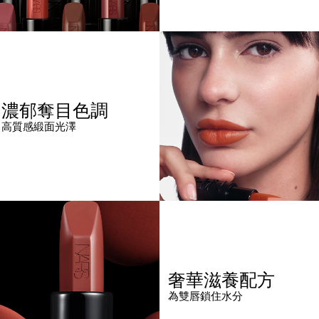
濃郁奪目色調
高質感緞面光澤
奢華滋養配方
為雙唇鎖住水分