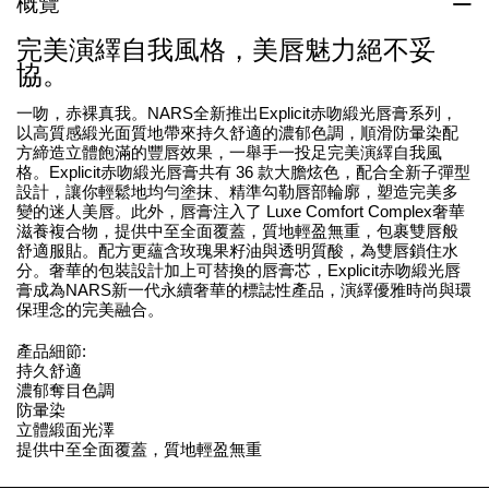
概覽
完美演繹自我風格，美唇魅力絕不妥
協。
一吻，赤裸真我。NARS全新推出Explicit赤吻緞光唇膏系列，
以高質感緞光面質地帶來持久舒適的濃郁色調，順滑防暈染配
方締造立體飽滿的豐唇效果，一舉手一投足完美演繹自我風
格。Explicit赤吻緞光唇膏共有 36 款大膽炫色，配合全新子彈型
設計，讓你輕鬆地均勻塗抹、精準勾勒唇部輪廓，塑造完美多
變的迷人美唇。此外，唇膏注入了 Luxe Comfort Complex奢華
滋養複合物，提供中至全面覆蓋，質地輕盈無重，包裹雙唇般
舒適服貼。配方更蘊含玫瑰果籽油與透明質酸，為雙唇鎖住水
分。奢華的包裝設計加上可替換的唇膏芯，Explicit赤吻緞光唇
膏成為NARS新一代永續奢華的標誌性產品，演繹優雅時尚與環
保理念的完美融合。
產品細節:
持久舒適
濃郁奪目色調
防暈染
立體緞面光澤
提供中至全面覆蓋，質地輕盈無重