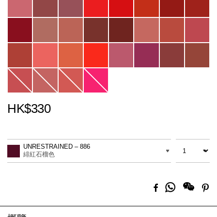
HK$330
Promotions
Add
Product
to
Actions
數量
差別
cart
UNRESTRAINED – 886
options
緋紅石榴色
分
Facebook
Pi
享
到
Whatsapp