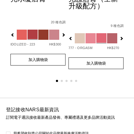
升級配方）
ion-
Details
Item
/zh/afterglow%E6%82%85%E5%85%89%E
Det
Ite
種色調
Details
Item
/zh/afterglo
No.
No.
20 種色調
07845090748_hk.html
1%E7%9C%BC%E5%BD%B1%E7%AD%86/0194251147000_h
No.
9 種色調
0194251133720_hk
01
Variations
Var
194251154732_hk
Variations
20
IDOLIZED - 223
HK$300
UNA
777 - ORGASM
HK$270
Add
Product
Ad
Pro
Add
Product
to
Actions
to
Act
加入購物袋
to
Actions
cart
cart
加入購物袋
cart
options
opt
options
登記接收NARS最新資訊
訂閱電子通訊接收最新產品發佈、專屬禮遇及更多品牌活動資訊
我希望收到貴公司關於此品牌最新推廣活動資訊。