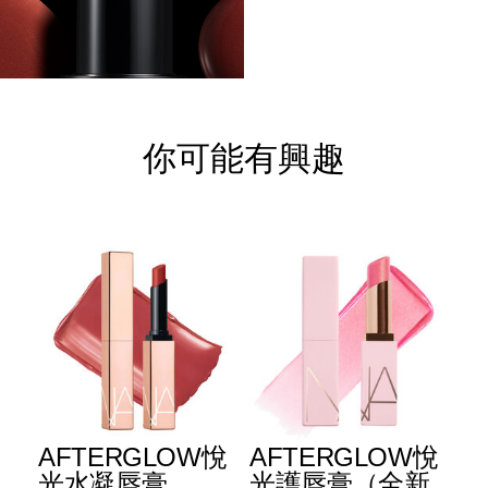
你可能有興趣
AFTERGLOW悅
AFTERGLOW悅
E
光水凝唇膏
光護唇膏（全新
光