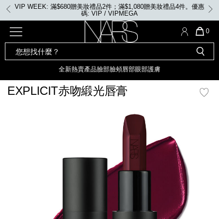
Skip
VIP WEEK: 滿$680贈美妝禮品2件；滿$1,080贈美妝禮品4件。優惠
to
碼: VIP / VIPMEGA
main
content
全新
產品
熱賣產品
選單"
QUA
0
OF
SEARCH
Nars
ITE
彩妝組合及禮品
全新
粉底
LIGHT REFLECTING™ 原生光
CATALOG
IN
亮肌卸妝油
CAR
全新
熱賣產品
臉部
臉頰
唇部
眼部
護膚
遮瑕膏
IS
化妝掃及工具
全新色調
LIGHT REFLECTING™ 原
EXPLICIT赤吻緞光唇膏
胭脂
生光幻彩蜜粉餅
臉部
mage
唇膏
全新
INSATIABLE炫彩緞光胭脂液
定妝蜜粉
臉頰
全新色調
AFTERGLOW 悅光唇彩​
瀏覽全部
全新
LIGHT REFLECTING™ 原生光
唇部
亮肌系列
線上購物禮遇
眼部
電子禮品卡
護膚