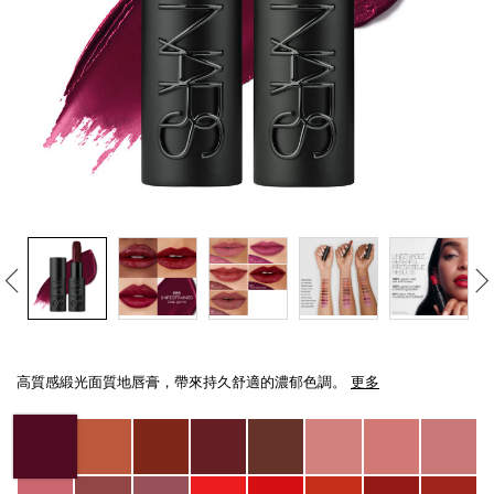
線上虛擬試妝
官網限定​
瀏覽全部
熱賣產品
全新
LIGHT REFLECTING™ 原生光
Details
/zh/explicit%E8%B5%A4%E5%90%BB%E7%B7%9E%E5%85%89%E5%94%8
Item
亮肌卸妝油
No.
高質感緞光面質地唇膏，帶來持久舒適的濃郁色調。
更多
0194251145075_hk
Variations