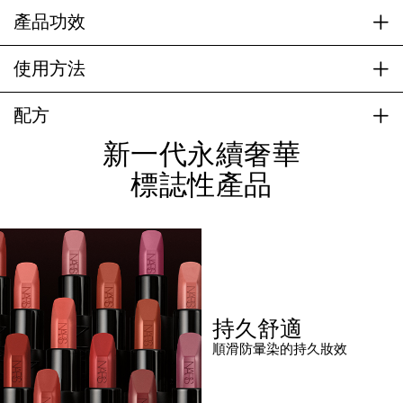
產品功效
使用方法
配方
新一代永續奢華
標誌性產品
持久舒適
順滑防暈染的持久妝效