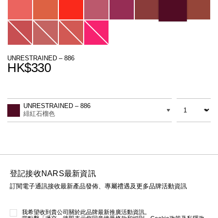
線上虛擬試妝
官網限定​
瀏覽全部
熱賣產品
UNRESTRAINED – 886
HK$330
Promotions
Add
Product
to
Actions
數量
差別
cart
UNRESTRAINED – 886
options
緋紅石榴色
全新
LIGHT REFLECTING™ 原生光
亮肌卸妝油
登記接收NARS最新資訊
訂閱電子通訊接收最新產品發佈、專屬禮遇及更多品牌活動資訊
我希望收到貴公司關於此品牌最新推廣活動資訊。