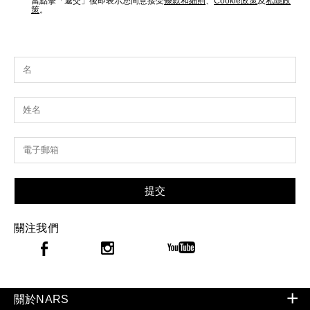
當點擊「遞交」後即表示您同意接受
條款和細則
、
Cookie政策
及
私隱政
策
。
提交
關注我們
關於NARS