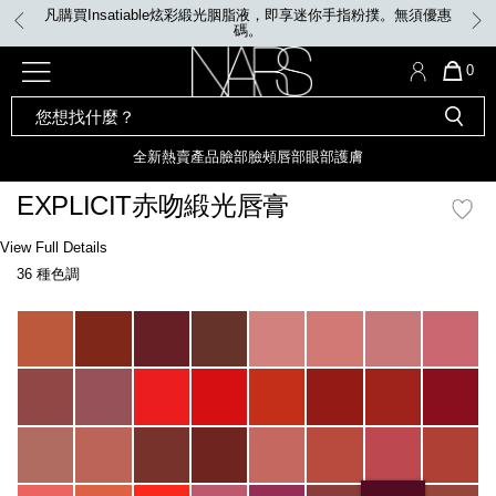
Skip
凡購買Insatiable炫彩緞光胭脂液，即享迷你手指粉撲。無須優惠
to
碼。
main
content
全新
產品
熱賣產品
選單"
QUA
0
OF
SEARCH
Nars
ITE
彩妝組合及禮品
全新
粉底
LIGHT REFLECTING™ 原生光
CATALOG
IN
亮肌卸妝油
CAR
全新
熱賣產品
臉部
臉頰
唇部
眼部
護膚
遮瑕膏
IS
化妝掃及工具
全新色調
LIGHT REFLECTING™ 原
EXPLICIT赤吻緞光唇膏
胭脂
生光幻彩蜜粉餅
臉部
Details
/zh/explicit%E8%B5%A4%E5%90%BB%E7%B7%9E%E5%85%89%E5%94%8
Item
View Full Details
唇膏
全新
INSATIABLE炫彩緞光胭脂液
No.
36 種色調
0194251145075_hk
定妝蜜粉
臉頰
全新色調
AFTERGLOW 悅光唇彩​
Variations
瀏覽全部
全新
LIGHT REFLECTING™ 原生光
唇部
亮肌系列
線上購物禮遇
眼部
電子禮品卡
護膚