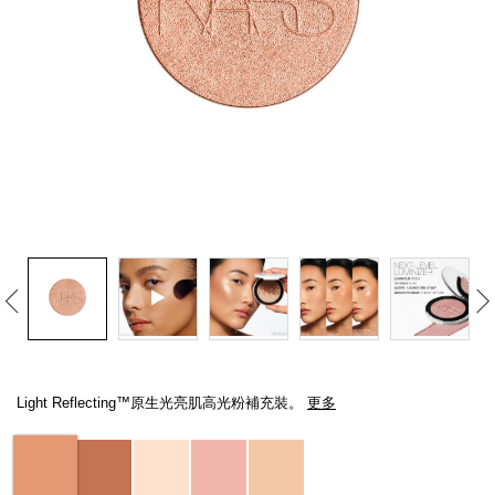
線上虛擬試妝
官網限定​
瀏覽全部
熱賣產品
全新
LIGHT REFLECTING™ 原生光
亮肌卸妝油
Details
/zh/light-
Item
reflecting%E2%84%A2%E5%8E%9F%E7%94%9F%E5%85%89%E4%BA
No.
Light Reflecting™原生光亮肌高光粉補充裝。
更多
194251151069_hk
Variations