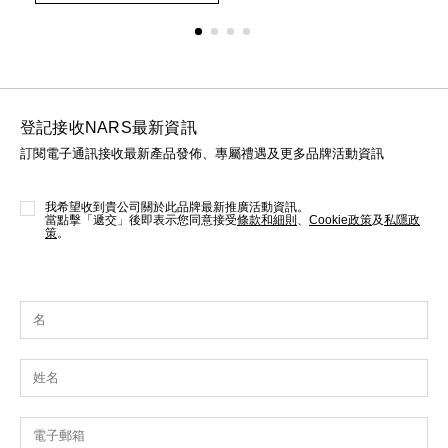
options
opt
登記接收NARS最新資訊
訂閱電子通訊接收最新產品發佈、專屬禮遇及更多品牌活動資訊
我希望收到貴公司關於此品牌最新推廣活動資訊。
當點擊「遞交」後即表示您同意接受
條款和細則
、
Cookie政策
及
私隱政
策
。