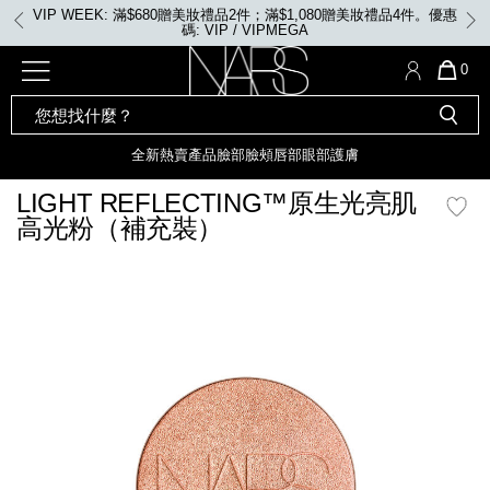
Skip
VIP WEEK: 滿$680贈美妝禮品2件；滿$1,080贈美妝禮品4件。優惠
to
碼: VIP / VIPMEGA
main
content
全新
產品
熱賣產品
選單"
QUA
0
OF
SEARCH
Nars
ITE
彩妝組合及禮品
全新
粉底
LIGHT REFLECTING™ 原生光
CATALOG
IN
亮肌卸妝油
CAR
全新
熱賣產品
臉部
臉頰
唇部
眼部
護膚
遮瑕膏
IS
化妝掃及工具
全新色調
LIGHT REFLECTING™ 原
LIGHT REFLECTING™原生光亮肌
胭脂
生光幻彩蜜粉餅
高光粉（補充裝）
臉部
唇膏
全新
INSATIABLE炫彩緞光胭脂液
mage
定妝蜜粉
臉頰
全新色調
AFTERGLOW 悅光唇彩​
瀏覽全部
全新
LIGHT REFLECTING™ 原生光
唇部
亮肌系列
線上購物禮遇
眼部
電子禮品卡
護膚