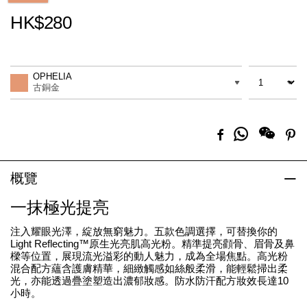
HK$280
Promotions
Add
Product
to
Actions
數量
差別
cart
OPHELIA
options
古銅金
分
Facebook
Pi
享
到
Whatsapp
概覽
一抹極光提亮
注入耀眼光澤，綻放無窮魅力。五款色調選擇，可替換你的
Light Reflecting™原生光亮肌高光粉。精準提亮顴骨、眉骨及鼻
樑等位置，展現流光溢彩的動人魅力，成為全場焦點。高光粉
混合配方蘊含護膚精華，細緻觸感如絲般柔滑，能輕鬆掃出柔
光，亦能透過疊塗塑造出濃郁妝感。防水防汗配方妝效長達10
小時。