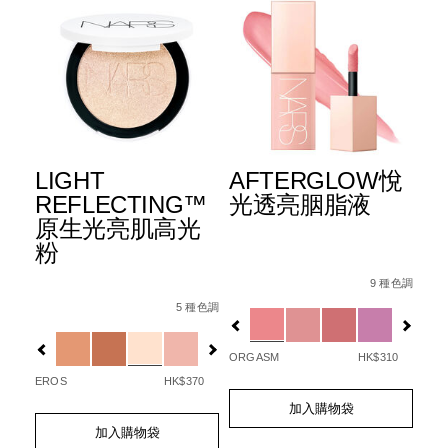
粉
LIGHT
AFTERGLOW悅
L
REFLECTING™
光透亮胭脂液
R
原生光亮肌高光
原
粉
胭
%89%E5%8F%8A%E7%8F%A0%E5%85%89%E8%83%AD%E8%8
Details
Item
/zh/afterglo
No.
9 種色調
Details
Item
/zh/light-
Det
Ite
0194251132020_hk
6%B0%B4%E6%BD%A4%E9%80%8F%E4%BA%AE%E6%B0%A
No.
reflecting%E2%84%A2%E5%8E%9F%E7
No.
Variations
5 種色調
20
194251146041_hk
19
Variations
Var
ORGASM
HK$310
EROS
HK$370
LOV
Add
Product
to
Actions
Add
Product
加入購物袋
Ad
Pro
cart
to
Actions
to
Act
加入購物袋
options
cart
cart