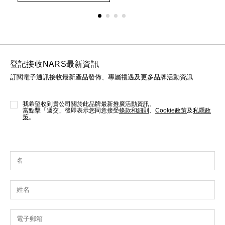
options
opt
登記接收NARS最新資訊
訂閱電子通訊接收最新產品發佈、專屬禮遇及更多品牌活動資訊
我希望收到貴公司關於此品牌最新推廣活動資訊。
當點擊「遞交」後即表示您同意接受
條款和細則
、
Cookie政策
及
私隱政
策
。