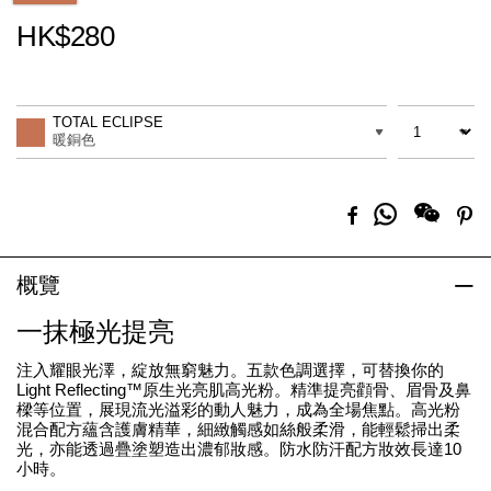
HK$280
Promotions
Add
Product
to
Actions
數量
差別
cart
TOTAL ECLIPSE
options
暖銅色
分
Facebook
Pi
享
到
Whatsapp
概覽
一抹極光提亮
注入耀眼光澤，綻放無窮魅力。五款色調選擇，可替換你的
Light Reflecting™原生光亮肌高光粉。精準提亮顴骨、眉骨及鼻
樑等位置，展現流光溢彩的動人魅力，成為全場焦點。高光粉
混合配方蘊含護膚精華，細緻觸感如絲般柔滑，能輕鬆掃出柔
光，亦能透過疊塗塑造出濃郁妝感。防水防汗配方妝效長達10
小時。