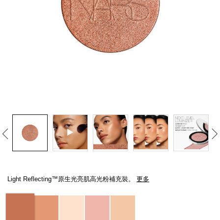
線上虛擬試妝
官網限定​
瀏覽全部
熱賣產品
全新
LIGHT REFLECTING™ 原生光
亮肌卸妝油
Details
/zh/light-
Item
reflecting%E2%84%A2%E5%8E%9F%E7%94%9F%E5%85%89%E4%BA
No.
Light Reflecting™原生光亮肌高光粉補充裝。
更多
194251151236_hk
Variations