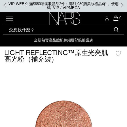
Skip
VIP WEEK: 滿$680贈美妝禮品2件；滿$1,080贈美妝禮品4件。優惠
to
碼: VIP / VIPMEGA
main
content
全新
產品
熱賣產品
選單"
QUA
0
OF
SEARCH
Nars
ITE
彩妝組合及禮品
全新
粉底
LIGHT REFLECTING™ 原生光
CATALOG
IN
亮肌卸妝油
CAR
全新
熱賣產品
臉部
臉頰
唇部
眼部
護膚
遮瑕膏
IS
化妝掃及工具
全新色調
LIGHT REFLECTING™ 原
LIGHT REFLECTING™原生光亮肌
胭脂
生光幻彩蜜粉餅
高光粉（補充裝）
臉部
唇膏
全新
INSATIABLE炫彩緞光胭脂液
mage
定妝蜜粉
臉頰
全新色調
AFTERGLOW 悅光唇彩​
瀏覽全部
全新
LIGHT REFLECTING™ 原生光
唇部
亮肌系列
線上購物禮遇
眼部
電子禮品卡
護膚