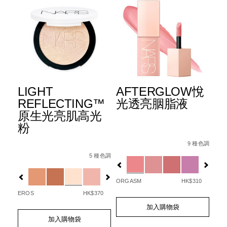
粉
LIGHT
AFTERGLOW悅
L
REFLECTING™
光透亮胭脂液
R
原生光亮肌高光
原
粉
胭
Details
Item
/zh/afterglo
No.
9 種色調
5%E9%99%90%E9%87%8F%E7%89%88%5D-
Details
Item
/zh/light-
Det
Ite
0194251132020_hk
6%B0%B4%E6%BD%A4%E9%80%8F%E4%BA%AE%E6%B0%A
No.
reflecting%E2%84%A2%E5%8E%9F%E7
No.
Variations
5 種色調
20
194251146041_hk
19
Variations
Var
5%84%E5%90%88-
ORGASM
HK$310
EROS
HK$370
LOV
Add
Product
to
Actions
Add
Product
加入購物袋
Ad
Pro
cart
to
Actions
to
Act
加入購物袋
options
cart
cart