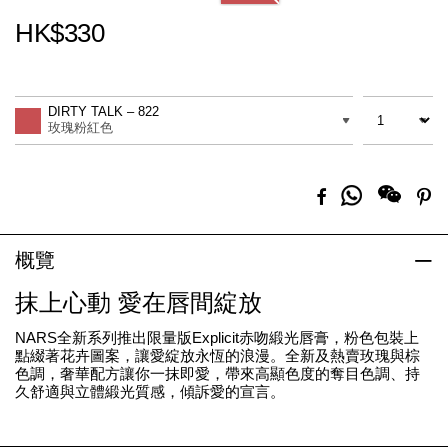
HK$330
Promotions
Add
Product
to
Actions
數量
差別
cart
DIRTY TALK – 822
options
玫瑰粉紅色
分
Facebook
Pi
享
到
Whatsapp
概覽
抹上心動 愛在唇間綻放
NARS全新系列推出限量版Explicit赤吻緞光唇膏，粉色包裝上
點綴著花卉圖案，讓愛綻放永恆的浪漫。全新及熱賣玫瑰與棕
色調，奢華配方讓你一抹即愛，帶來高顯色度的奪目色調、持
久舒適與立體緞光質感，傾訴愛的宣言。