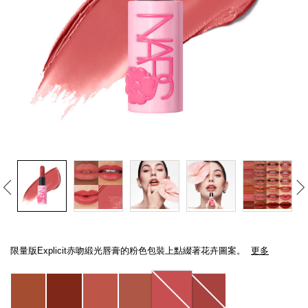
線上虛擬試妝
官網限定​
瀏覽全部
熱賣產品
全新
LIGHT REFLECTING™ 原生光
亮肌卸妝油
Details
/zh/%5Bbeauty-
Item
in-
No.
限量版Explicit赤吻緞光唇膏的粉色包裝上點綴著花卉圖案。
更多
bloom-
999NAC0000268_hk
%E7%B3%BB%E5%88%97%5D-
explicit%E8%B5%A4%E5%90%BB%E7%B7%9E%E5%85%89%E5%94%87%E
Variations