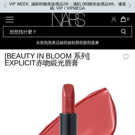
Skip
VIP WEEK: 滿$680贈美妝禮品2件；滿$1,080贈美妝禮品4件。優惠
to
碼: VIP / VIPMEGA
main
content
全新
產品
熱賣產品
選單"
QUA
0
OF
SEARCH
Nars
ITE
彩妝組合及禮品
全新
粉底
LIGHT REFLECTING™ 原生光
CATALOG
IN
亮肌卸妝油
CAR
全新
熱賣產品
臉部
臉頰
唇部
眼部
護膚
遮瑕膏
化妝掃及工具
IS
全新色調
LIGHT REFLECTING™ 原
[BEAUTY IN BLOOM 系列]
胭脂
生光幻彩蜜粉餅
EXPLICIT赤吻緞光唇膏
臉部
唇膏
全新
INSATIABLE炫彩緞光胭脂液
mage
臉頰
定妝蜜粉
全新色調
AFTERGLOW 悅光唇彩​
瀏覽全部
全新
LIGHT REFLECTING™ 原生光
唇部
亮肌系列
線上購物禮遇
眼部
電子禮品卡
護膚