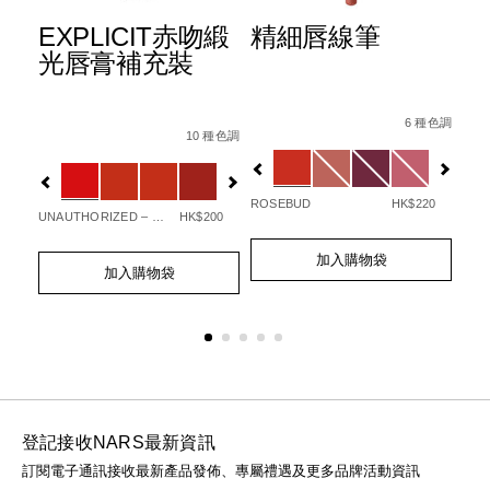
悅
EXPLICIT赤吻緞
精細唇線筆
A
光唇膏補充裝
光
升
Details
Item
/zh/precision-
terglow%E6%82%85%E5%85%89%E6%B0%B4%E5%87%9D%E5%
Details
Item
/zh/explicit%E8%B5%A4%E5%90%BB%
No.
lip-
6 種色調
5%E9%99%90%E9%87%8F%E7%89%88%5D-
Det
Ite
No.
 種色調
10 種色調
0607845090748_hk
liner/0607845090
No.
Variations
0194251145549_hk
Variations
19
Var
84%E5%90%88/999NAC0000275-
ROSEBUD
HK$220
00
UNAUTHORIZED – 863
HK$200
777
Add
Product
Add
Product
to
Actions
加入購物袋
Ad
Pro
to
Actions
cart
加入購物袋
to
Act
cart
options
cart
options
opt
登記接收NARS最新資訊
訂閱電子通訊接收最新產品發佈、專屬禮遇及更多品牌活動資訊