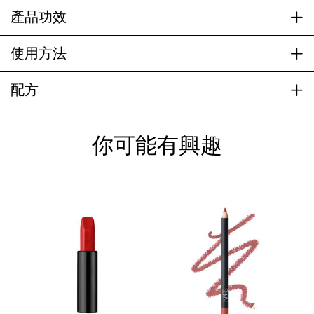
產品功效
使用方法
配方
你可能有興趣