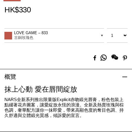
HK$330
Promotions
Add
Product
to
Actions
數量
差別
cart
LOVE GAME – 833
options
古銅玫瑰色
分
Facebook
Pi
享
到
Whatsapp
概覽
抹上心動 愛在唇間綻放
NARS全新系列推出限量版Explicit赤吻緞光唇膏，粉色包裝上
點綴著花卉圖案，讓愛綻放永恆的浪漫。全新及熱賣玫瑰與棕
色調，奢華配方讓你一抹即愛，帶來高顯色度的奪目色調、持
久舒適與立體緞光質感，傾訴愛的宣言。