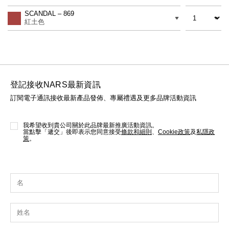
to
Actions
線上虛擬試妝
數量
差別
cart
SCANDAL – 869
options
紅土色
官網限定​
瀏覽全部
熱賣產品
登記接收NARS最新資訊
訂閱電子通訊接收最新產品發佈、專屬禮遇及更多品牌活動資訊
我希望收到貴公司關於此品牌最新推廣活動資訊。
當點擊「遞交」後即表示您同意接受
條款和細則
、
Cookie政策
及
私隱政
策
。
全新
LIGHT REFLECTING™ 原生光
亮肌卸妝油