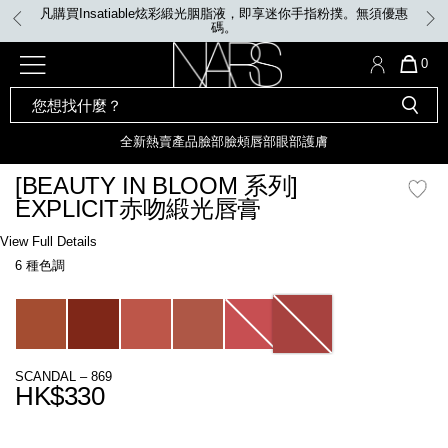
Skip
凡購買Insatiable炫彩緞光胭脂液，即享迷你手指粉撲。無須優惠
to
碼。
main
content
全新
產品
熱賣產品
選單"
QUA
0
OF
SEARCH
Nars
ITE
彩妝組合及禮品
全新
粉底
LIGHT REFLECTING™ 原生光
CATALOG
IN
亮肌卸妝油
CAR
全新
熱賣產品
臉部
臉頰
唇部
眼部
護膚
遮瑕膏
IS
化妝掃及工具
全新色調
LIGHT REFLECTING™ 原
[BEAUTY IN BLOOM 系列]
胭脂
生光幻彩蜜粉餅
EXPLICIT赤吻緞光唇膏
臉部
唇膏
全新
INSATIABLE炫彩緞光胭脂液
Details
/zh/%5Bbeauty-
Item
View Full Details
in-
No.
6 種色調
bloom-
999NAC0000268_hk
定妝蜜粉
臉頰
全新色調
AFTERGLOW 悅光唇彩​
%E7%B3%BB%E5%88%97%5D-
explicit%E8%B5%A4%E5%90%BB%E7%B7%9E%E5%85%89%E5%94%87%E
Variations
瀏覽全部
全新
LIGHT REFLECTING™ 原生光
唇部
亮肌系列
SCANDAL – 869
線上購物禮遇
眼部
HK$330
電子禮品卡
Promotions
護膚
Add
Product