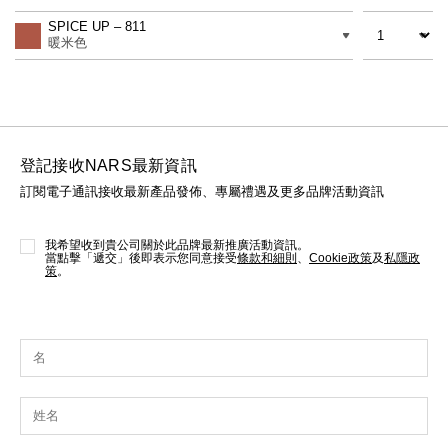
to
Actions
線上虛擬試妝
數量
差別
cart
SPICE UP – 811
options
暖米色
官網限定​
瀏覽全部
熱賣產品
登記接收NARS最新資訊
訂閱電子通訊接收最新產品發佈、專屬禮遇及更多品牌活動資訊
我希望收到貴公司關於此品牌最新推廣活動資訊。
當點擊「遞交」後即表示您同意接受
條款和細則
、
Cookie政策
及
私隱政
策
。
全新
LIGHT REFLECTING™ 原生光
亮肌卸妝油