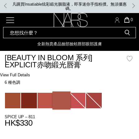
Skip
凡購買Insatiable炫彩緞光胭脂液，即享迷你手指粉撲。無須優惠
to
碼。
main
content
全新
產品
熱賣產品
選單"
QUA
0
OF
SEARCH
Nars
ITE
彩妝組合及禮品
全新
粉底
LIGHT REFLECTING™ 原生光
CATALOG
IN
亮肌卸妝油
CAR
全新
熱賣產品
臉部
臉頰
唇部
眼部
護膚
遮瑕膏
IS
化妝掃及工具
全新色調
LIGHT REFLECTING™ 原
[BEAUTY IN BLOOM 系列]
胭脂
生光幻彩蜜粉餅
EXPLICIT赤吻緞光唇膏
臉部
唇膏
全新
INSATIABLE炫彩緞光胭脂液
Details
/zh/%5Bbeauty-
Item
View Full Details
in-
No.
6 種色調
bloom-
194251146232_hk
定妝蜜粉
臉頰
全新色調
AFTERGLOW 悅光唇彩​
%E7%B3%BB%E5%88%97%5D-
explicit%E8%B5%A4%E5%90%BB%E7%B7%9E%E5%85%89%E5%94%87%E
Variations
瀏覽全部
全新
LIGHT REFLECTING™ 原生光
唇部
亮肌系列
SPICE UP – 811
線上購物禮遇
眼部
HK$330
電子禮品卡
Promotions
護膚
Add
Product