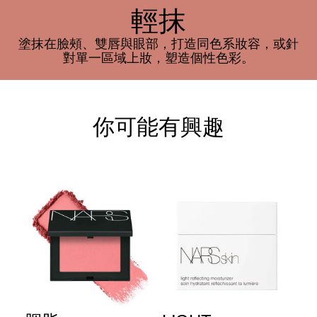
輕抹
塗抹在臉頰、雙唇與眼部，打造同色系妝容，或針
對單一區域上妝，塑造個性色彩。
你可能有興趣