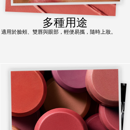
多種用途
適用於臉頰、雙唇與眼部，輕便易攜，隨時上妝。