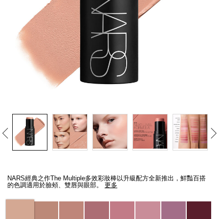
線上虛擬試妝
官網限定​
瀏覽全部
熱賣產品
全新
LIGHT REFLECTING™ 原生光
亮肌卸妝油
Details
/zh/the-
Item
multiple/194251146249_hk.html
No.
NARS經典之作The Multiple多效彩妝棒以升級配方全新推出，鮮豔百搭
194251146249_hk
的色調適用於臉頰、雙唇與眼部。
更多
Variations