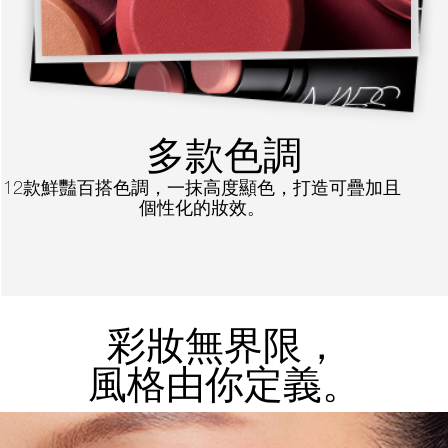
多款色調
12款鮮豔百搭色調，一抹高度顯色，打造可疊加且
個性化的妝效。
彩妝無界限，
風格由你定義。