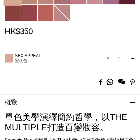
HK$350
Promotions
Add
Product
to
Actions
數量
差別
cart
SEX APPEAL
options
蜜桃色
分
Facebook
Pi
享
到
Whatsapp
概覽
單色美學演繹簡約哲學，以THE
MULTIPLE打造百變妝容。
François Nars的經典之作The Multiple多效彩妝棒以升級配方全