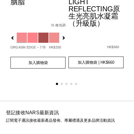
胭脂
LIGHT
水
+
REFLECTING原
霜
生光亮肌水凝霜
3
Details
Item
/zh/%E8%83%AD%E8%84%82/01942511405
（升級版）
6%B0%B4%E5%85%89%E6%B0%A3%E5%A2%8A%E7%B2%8
No.
31 種色調
Det
Ite
Fpa%2B%2B%2B/0194251006512_hk.html
種色調
0194251140506_hk
1%E7%9C%BC%E5%BD%B1%E7%AD%86/0194251147000_h
No.
Variations
查看
01
Var
更多
Details
Item
/zh/light-
No.
reflecting%E
HK$660
ORGASM EDGE – 778
HK$330
20
0194251039466_hk
GOT
Add
Product
Add
Product
to
Actions
to
Actions
加入購物袋
| HK$660
加入購物袋
Ad
Pro
cart
cart
to
Act
options
options
cart
opt
登記接收NARS最新資訊
訂閱電子通訊接收最新產品發佈、專屬禮遇及更多品牌活動資訊