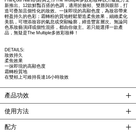
新推出。12款鮮豔百搭的色調，適用於臉頰、雙唇與眼部，打
造可疊加且個性化的妝效。一抹即現的高顯色度，為妝容帶來
輕盈持久的色彩；霜轉粉的質地輕鬆塑造柔焦效果，細緻柔化
美肌，可增添妝容的氣息或突顯輪廓，締造豐富層次。無論同
色系妝藝演繹或個性混搭，都由你做主。若只能選擇一款產
品，無疑是The Multiple多效彩妝棒！
DETAILS:
妝效持久
柔焦效果
一抹即現的高顯色度
霜轉粉質地
在雙頰上可維持長達16小時妝效
產品功效
使用方法
配方