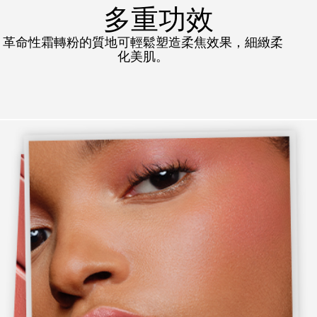
多重功效
革命性霜轉粉的質地可輕鬆塑造柔焦效果，細緻柔
化美肌。