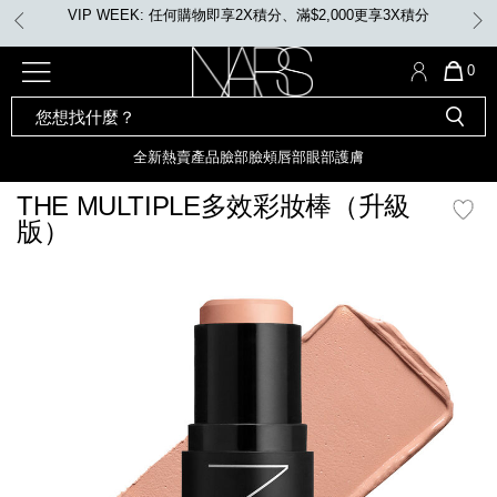
Skip
VIP WEEK: 任何購物即享2X積分、滿$2,000更享3X積分
to
main
content
全新
產品
熱賣產品
選單"
QUA
0
OF
SEARCH
Nars
ITE
彩妝組合及禮品
全新
粉底
LIGHT REFLECTING™ 原生光
CATALOG
IN
亮肌卸妝油
CAR
全新
熱賣產品
臉部
臉頰
唇部
眼部
護膚
遮瑕膏
IS
化妝掃及工具
全新色調
LIGHT REFLECTING™ 原
THE MULTIPLE多效彩妝棒（升級
胭脂
生光幻彩蜜粉餅
版）
臉部
唇膏
全新
INSATIABLE炫彩緞光胭脂液
mage
定妝蜜粉
臉頰
全新色調
AFTERGLOW 悅光唇彩​
瀏覽全部
全新
LIGHT REFLECTING™ 原生光
唇部
亮肌系列
線上購物禮遇
眼部
電子禮品卡
護膚