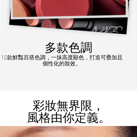
多款色調
12款鮮豔百搭色調，一抹高度顯色，打造可疊加且
個性化的妝效。
彩妝無界限，
風格由你定義。