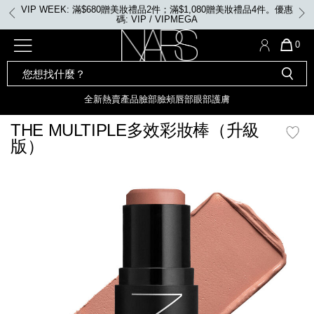
Skip
VIP WEEK: 滿$680贈美妝禮品2件；滿$1,080贈美妝禮品4件。優惠
to
碼: VIP / VIPMEGA
main
content
全新
產品
熱賣產品
選單"
QUA
0
OF
SEARCH
Nars
ITE
彩妝組合及禮品
全新
粉底
LIGHT REFLECTING™ 原生光
CATALOG
IN
亮肌卸妝油
CAR
全新
熱賣產品
臉部
臉頰
唇部
眼部
護膚
遮瑕膏
IS
化妝掃及工具
全新色調
LIGHT REFLECTING™ 原
THE MULTIPLE多效彩妝棒（升級
胭脂
生光幻彩蜜粉餅
版）
臉部
唇膏
全新
INSATIABLE炫彩緞光胭脂液
mage
定妝蜜粉
臉頰
全新色調
AFTERGLOW 悅光唇彩​
瀏覽全部
全新
LIGHT REFLECTING™ 原生光
唇部
亮肌系列
線上購物禮遇
眼部
電子禮品卡
護膚