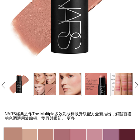
線上虛擬試妝
官網限定​
瀏覽全部
熱賣產品
全新
LIGHT REFLECTING™ 原生光
亮肌卸妝油
Details
/zh/the-
Item
multiple/194251146256_hk.html
No.
NARS經典之作The Multiple多效彩妝棒以升級配方全新推出，鮮豔百搭
194251146256_hk
的色調適用於臉頰、雙唇與眼部。
更多
Variations