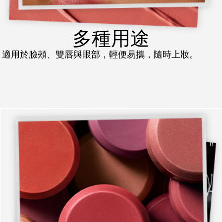
多種用途
適用於臉頰、雙唇與眼部，輕便易攜，隨時上妝。