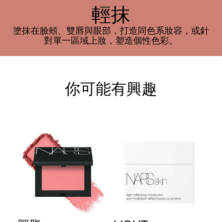
輕抹
塗抹在臉頰、雙唇與眼部，打造同色系妝容，或針
對單一區域上妝，塑造個性色彩。
你可能有興趣