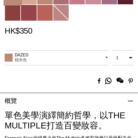
HK$350
Promotions
Add
Product
to
Actions
數量
差別
cart
DAZED
options
桃米色
分
Facebook
Pi
享
到
Whatsapp
概覽
單色美學演繹簡約哲學，以THE
MULTIPLE打造百變妝容。
François Nars的經典之作The Multiple多效彩妝棒以升級配方全