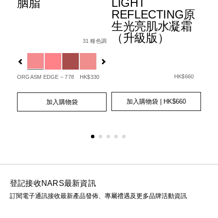
胭脂
LIGHT
水
+
REFLECTING原
霜
生光亮肌水凝霜
3
Details
Item
/zh/%E8%83%AD%E8%84%82/01942511405
（升級版）
6%B0%B4%E5%85%89%E6%B0%A3%E5%A2%8A%E7%B2%8
No.
31 種色調
Det
Ite
Fpa%2B%2B%2B/0194251006512_hk.html
種色調
l
0194251140506_hk
No.
Variations
查看
01
Var
更多
Details
Item
/zh/light-
No.
reflecting%E
HK$660
ORGASM EDGE – 778
HK$330
20
0194251039466_hk
GOT
Add
Product
Add
Product
to
Actions
to
Actions
加入購物袋
| HK$660
加入購物袋
Ad
Pro
cart
cart
to
Act
options
options
cart
opt
登記接收NARS最新資訊
訂閱電子通訊接收最新產品發佈、專屬禮遇及更多品牌活動資訊