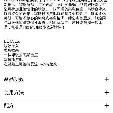
新推出。12款鮮豔百搭的色調，適用於臉頰、雙唇與眼部，打
造可疊加且個性化的妝效。一抹即現的高顯色度，為妝容帶來
輕盈持久的色彩；霜轉粉的質地輕鬆塑造柔焦效果，細緻柔化
美肌，可增添妝容的氣息或突顯輪廓，締造豐富層次。無論同
色系妝藝演繹或個性混搭，都由你做主。若只能選擇一款產
品，無疑是The Multiple多效彩妝棒！
DETAILS:
妝效持久
柔焦效果
一抹即現的高顯色度
霜轉粉質地
在雙頰上可維持長達16小時妝效
產品功效
使用方法
配方