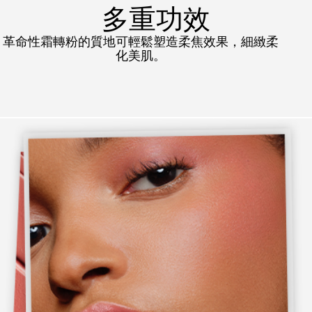
多重功效
革命性霜轉粉的質地可輕鬆塑造柔焦效果，細緻柔
化美肌。