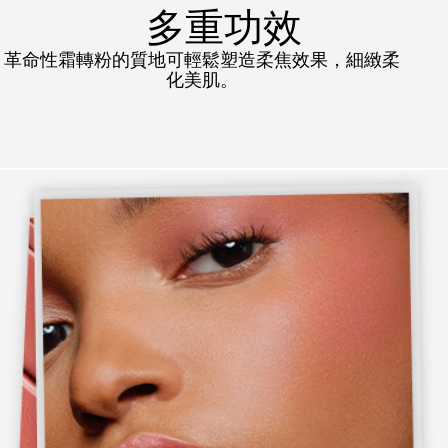
多重功效
革命性霜轉粉的質地可輕鬆塑造柔焦效果，細緻柔
化美肌。