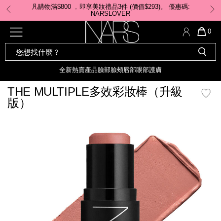
Skip
凡購物滿$800 ﹐即享美妝禮品3件 (價值$293)。 ​優惠碼:
to
NARSLOVER
main
content
全新
產品
熱賣產品
選單"
QUA
0
OF
SEARCH
Nars
ITE
彩妝組合及禮品
全新
粉底
LIGHT REFLECTING™ 原生光
CATALOG
IN
亮肌卸妝油
CAR
全新
熱賣產品
臉部
臉頰
唇部
眼部
護膚
遮瑕膏
IS
化妝掃及工具
全新色調
LIGHT REFLECTING™ 原
THE MULTIPLE多效彩妝棒（升級
胭脂
生光幻彩蜜粉餅
版）
臉部
唇膏
全新
INSATIABLE炫彩緞光胭脂液
mage
定妝蜜粉
臉頰
全新色調
AFTERGLOW 悅光唇彩​
瀏覽全部
全新
LIGHT REFLECTING™ 原生光
唇部
亮肌系列
線上購物禮遇
眼部
電子禮品卡
護膚