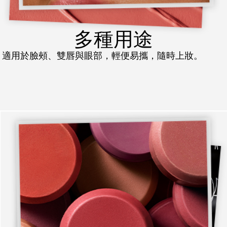
多種用途
適用於臉頰、雙唇與眼部，輕便易攜，隨時上妝。