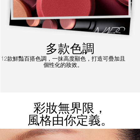
多款色調
12款鮮豔百搭色調，一抹高度顯色，打造可疊加且
個性化的妝效。
彩妝無界限，
風格由你定義。