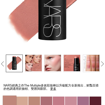
線上虛擬試妝
官網限定​
瀏覽全部
熱賣產品
全新
LIGHT REFLECTING™ 原生光
亮肌卸妝油
Details
/zh/the-
Item
multiple/194251146263_hk.html
No.
NARS經典之作The Multiple多效彩妝棒以升級配方全新推出，鮮豔百搭
194251146263_hk
的色調適用於臉頰、雙唇與眼部。
更多
Variations