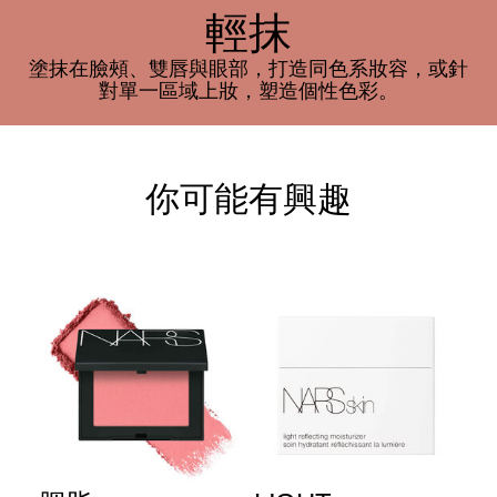
輕抹
塗抹在臉頰、雙唇與眼部，打造同色系妝容，或針
對單一區域上妝，塑造個性色彩。
你可能有興趣