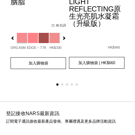
胭脂
LIGHT
水
+
REFLECTING原
霜
生光亮肌水凝霜
3
Details
Item
/zh/%E8%83%AD%E8%84%82/01942511405
（升級版）
6%B0%B4%E5%85%89%E6%B0%A3%E5%A2%8A%E7%B2%8
No.
31 種色調
Det
Ite
Fpa%2B%2B%2B/0194251006512_hk.html
種色調
0194251140506_hk
1%E7%9C%BC%E5%BD%B1%E7%AD%86/0194251147000_h
No.
Variations
查看
01
Var
更多
Details
Item
/zh/light-
No.
reflecting%E
HK$660
ORGASM EDGE – 778
HK$330
20
0194251039466_hk
GOT
Add
Product
Add
Product
to
Actions
to
Actions
加入購物袋
| HK$660
加入購物袋
Ad
Pro
cart
cart
to
Act
options
options
cart
opt
登記接收NARS最新資訊
訂閱電子通訊接收最新產品發佈、專屬禮遇及更多品牌活動資訊