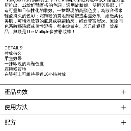
新推出。12款鮮豔百搭的色調，適用於臉頰、雙唇與眼部，打
造可疊加且個性化的妝效。一抹即現的高顯色度，為妝容帶來
輕盈持久的色彩；霜轉粉的質地輕鬆塑造柔焦效果，細緻柔化
美肌，可增添妝容的氣息或突顯輪廓，締造豐富層次。無論同
色系妝藝演繹或個性混搭，都由你做主。若只能選擇一款產
品，無疑是The Multiple多效彩妝棒！
DETAILS:
妝效持久
柔焦效果
一抹即現的高顯色度
霜轉粉質地
在雙頰上可維持長達16小時妝效
產品功效
使用方法
配方