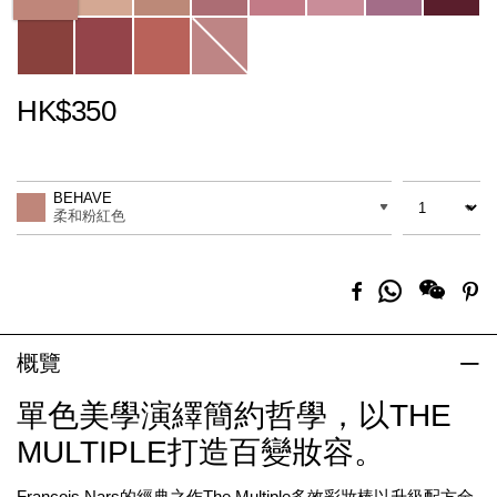
HK$350
Promotions
Add
Product
to
Actions
數量
差別
cart
BEHAVE
options
柔和粉紅色
分
Facebook
Pi
享
到
Whatsapp
概覽
單色美學演繹簡約哲學，以THE
MULTIPLE打造百變妝容。
François Nars的經典之作The Multiple多效彩妝棒以升級配方全