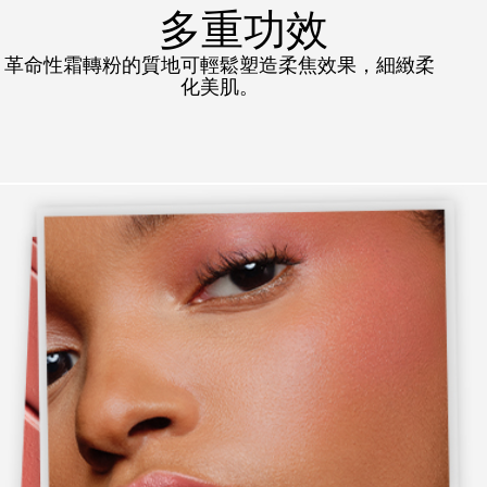
多重功效
革命性霜轉粉的質地可輕鬆塑造柔焦效果，細緻柔
化美肌。