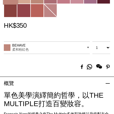
HK$350
Promotions
Add
Product
to
Actions
數量
差別
cart
BEHAVE
options
柔和粉紅色
分
Facebook
Pi
享
到
Whatsapp
概覽
單色美學演繹簡約哲學，以THE
MULTIPLE打造百變妝容。
François Nars的經典之作The Multiple多效彩妝棒以升級配方全