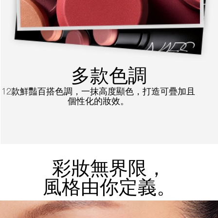
多款色調
12款鮮豔百搭色調，一抹高度顯色，打造可疊加且
個性化的妝效。
彩妝無界限，
風格由你定義。