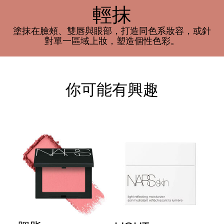
輕抹
塗抹在臉頰、雙唇與眼部，打造同色系妝容，或針
對單一區域上妝，塑造個性色彩。
你可能有興趣