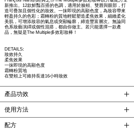
新推出。12款鮮豔百搭的色調，適用於臉頰、雙唇與眼部，打
造可疊加且個性化的妝效。一抹即現的高顯色度，為妝容帶來
輕盈持久的色彩；霜轉粉的質地輕鬆塑造柔焦效果，細緻柔化
美肌，可增添妝容的氣息或突顯輪廓，締造豐富層次。無論同
色系妝藝演繹或個性混搭，都由你做主。若只能選擇一款產
品，無疑是The Multiple多效彩妝棒！
DETAILS:
妝效持久
柔焦效果
一抹即現的高顯色度
霜轉粉質地
在雙頰上可維持長達16小時妝效
產品功效
使用方法
配方