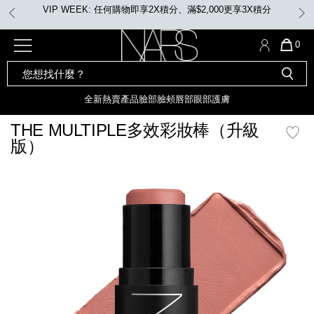
Skip
首張訂單滿500元 即享85折優惠。 優惠碼: MYFIRSTNARS
to
main
content
全新
產品
熱賣產品
選單"
QUA
0
OF
SEARCH
Nars
ITE
彩妝組合及禮品
全新
粉底
LIGHT REFLECTING™ 原生光
CATALOG
IN
亮肌卸妝油
CAR
全新
熱賣產品
臉部
臉頰
唇部
眼部
護膚
遮瑕膏
IS
化妝掃及工具
全新色調
LIGHT REFLECTING™ 原
THE MULTIPLE多效彩妝棒（升級
胭脂
生光幻彩蜜粉餅
版）
臉部
唇膏
全新
INSATIABLE炫彩緞光胭脂液
mage
定妝蜜粉
臉頰
全新色調
AFTERGLOW 悅光唇彩​
瀏覽全部
全新
LIGHT REFLECTING™ 原生光
唇部
亮肌系列
線上購物禮遇
眼部
電子禮品卡
護膚