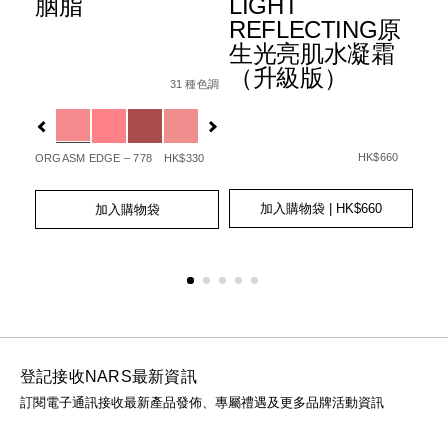
胭脂
LIGHT
水
REFLECTING原
霜
生光亮肌水凝霜
3
e-
Details
Item
/zh/%E8%83%AD%E8%84%82/01942511405
（升級版）
6%B0%A3%E5%A2%8A%E7%B2%89%E5%BA%95spf-
No.
種色調
31 種色調
Det
Ite
006512_hk.html
w/0607845039709_hk.html
0194251140506_hk
No.
Variations
查看
01
Var
更多
Details
Item
/zh/light-
No.
reflecting%E
HK$660
65
ORGASM EDGE – 778
HK$330
0194251039466_hk
GOT
Add
Product
Add
Product
to
Actions
to
Actions
加入購物袋
| HK$660
加入購物袋
Ad
Pro
cart
cart
to
Act
options
options
cart
opt
登記接收NARS最新資訊
訂閱電子通訊接收最新產品發佈、專屬禮遇及更多品牌活動資訊