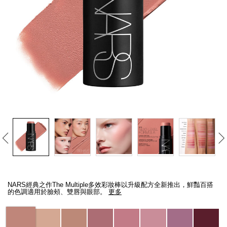
線上虛擬試妝
官網限定​
瀏覽全部
熱賣產品
全新
LIGHT REFLECTING™ 原生光
亮肌卸妝油
Details
/zh/the-
Item
multiple/194251146263_hk.html
No.
NARS經典之作The Multiple多效彩妝棒以升級配方全新推出，鮮豔百搭
194251146263_hk
的色調適用於臉頰、雙唇與眼部。
更多
Variations