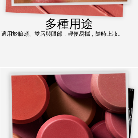
多種用途
適用於臉頰、雙唇與眼部，輕便易攜，隨時上妝。