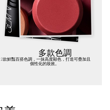
多款色調
12款鮮豔百搭色調，一抹高度顯色，打造可疊加且
個性化的妝效。