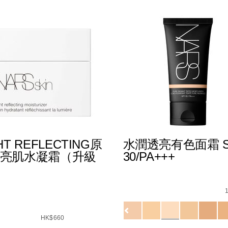
HT REFLECTING原
水潤透亮有色面霜 S
亮肌水凝霜（升級
30/PA+++
_hk.html
89%E5%BA%95spf-
Details
/zh/%E6%B0%B4%E6%BD
Item
No.
0194251009537_hk
Variations
s
t-
ecting%E5%8E%9F%E7%94%9F%E5%85%89%E4%BA%AE%
HK$660
51039466_hk