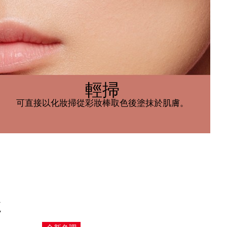
輕掃
可直接以化妝掃從彩妝棒取色後塗抹於肌膚。
趣