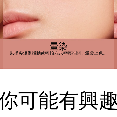
暈染
以指尖短促掃動或輕拍方式輕輕推開，暈染上色。
你可能有興