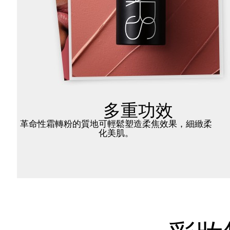
多重功效
革命性霜轉粉的質地可輕鬆塑造柔焦效果，細緻柔
化美肌。