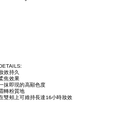
DETAILS:
妝效持久
柔焦效果
一抹即現的高顯色度
霜轉粉質地
在雙頰上可維持長達16小時妝效