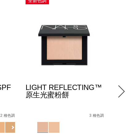
全新色調
PF
LIGHT REFLECTING™
LIGHT
原生光蜜粉餅
原生光
底 SPF
%A4%E9%80%8F%E4%BA%AE%E6%9C%89%E8%89%B2%E9%
Details
/zh/light-
Item
Details
/zh/light-
Item
reflecting%E2%84%A2-
No.
12 種色調
3 種色調
reflectin
No.
%E5%8E%9F%E7%94%9F%E5%85%89%E8%9C%9
194251165912_hk
Variations
查看
%E5%8E
NARZ1074
Variations
更多
spf-
E8%82%8C%E6%B0%B4%E5%87%9D%E9%9C%9C%EF%BC%
50%2B%2F