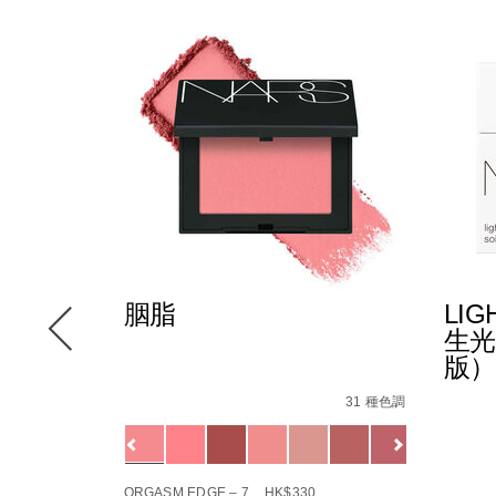
F
胭脂
LIG
生光
版）
Details
/zh/%E8%83%AD%E8%84%82/0194251140506
Item
%E6%B0%B4%E5%85%89%E6%B0%A3%E5%A2%8A%E7%B2%
No.
31 種色調
147000_hk.html
%2Fpa%2B%2B%2B/0194251006512_hk.html
6 種色調
0194251140506_hk
Variations
查看
003832_hk.html
更多
Detail
/zh/ligh
Item
refl
No.
01942
ORGASM EDGE – 778
HK$330