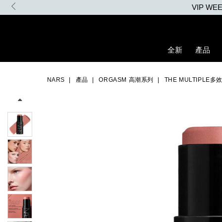
Skip
to
main
content
全新
產品
Details
/zh/the-
Item
Image
multiple/194251146263_hk.html
No.
NARS
產品
ORGASM 高潮系列
THE MULTIPL
194251146263_hk