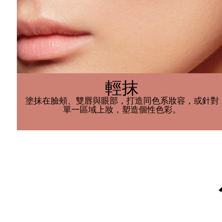
輕抹
塗抹在臉頰、雙唇與眼部，打造同色系妝容，或針對
單一區域上妝，塑造個性色彩。