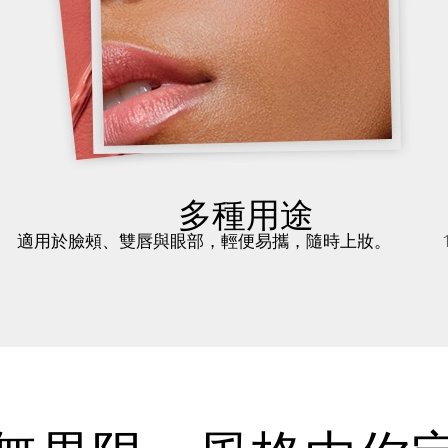
多種用途
適用於臉頰、雙唇與眼部，輕便易攜，隨時上妝。