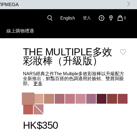
English
登入
QUANT
0
OF
ITEMS
線上購物禮遇
IN
CART
IS
THE MULTIPLE多效
彩妝棒（升級版）
NARS經典之作The Multiple多效彩妝棒以升級配方
全新推出，鮮豔百搭的色調適用於臉頰、雙唇與眼
部。
更多
Variations
HK$350