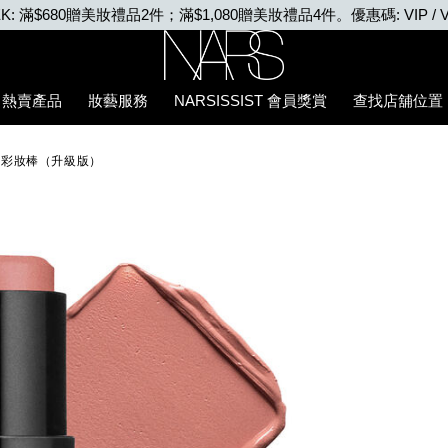
VIP WEEK: 任何購物即享2X積分、滿$2,000更享3X積分
Nars
熱賣產品
妝藝服務
NARSISSIST 會員獎賞
查找店舖位置
E多效彩妝棒（升級版）