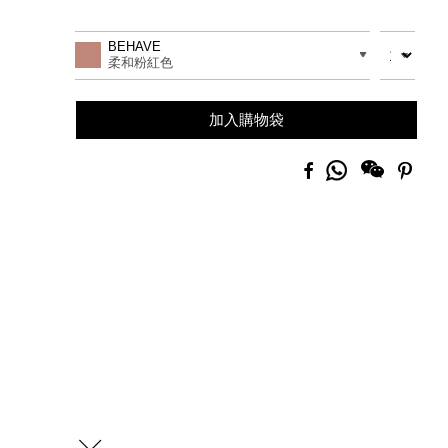
Promotions
Add
Product
to
Actions
數量
差別
BEHAVE
cart
柔和粉紅色
options
加入購物袋
分
Facebook
Pinte
享
到
Whatsapp