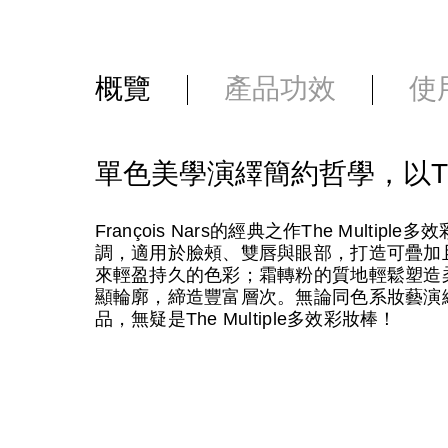
概覽
產品功效
使
單色美學演繹簡約哲學，以TH
François Nars的經典之作The Mult
調，適用於臉頰、雙唇與眼部，打造可疊加
來輕盈持久的色彩；霜轉粉的質地輕鬆塑造
顯輪廓，締造豐富層次。無論同色系妝藝演
品，無疑是The Multiple多效彩妝棒！