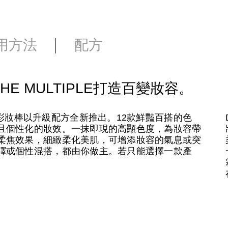
用方法
配方
E MULTIPLE打造百變妝容。
iple多效彩妝棒以升級配方全新推出。12款鮮豔百搭的色
且個性化的妝效。一抹即現的高顯色度，為妝容帶
柔焦效果，細緻柔化美肌，可增添妝容的氣息或突
繹或個性混搭，都由你做主。若只能選擇一款產