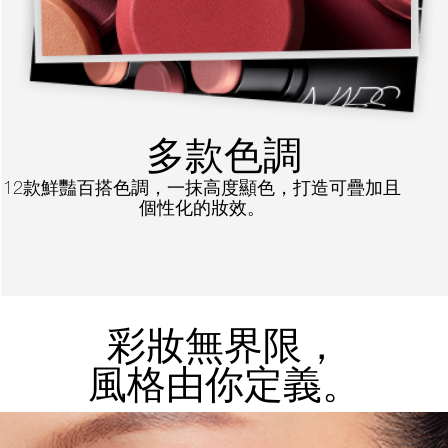
多款色調
12款鮮豔百搭色調，一抹高度顯色，打造可疊加且
個性化的妝效。
彩妝無界限，
風格由你定義。