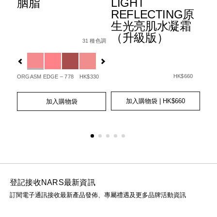
胭脂
LIGHT
水
+
REFLECTING原
霜
生光亮肌水凝霜
3
Details
Item
/zh/%E8%83%AD%E8%84%82/01942511405
（升級版）
6%B0%B4%E5%85%89%E6%B0%A3%E5%A2%8A%E7%B2%8
No.
31 種色調
Det
Ite
Fpa%2B%2B%2B/0194251006512_hk.html
種色調
l
0194251140506_hk
No.
Variations
查看
01
Var
更多
Details
Item
/zh/light-
No.
reflecting%E
HK$660
ORGASM EDGE – 778
HK$330
20
0194251039466_hk
GOT
Add
Product
Add
Product
to
Actions
to
Actions
加入購物袋
| HK$660
加入購物袋
Ad
Pro
cart
cart
to
Act
options
options
cart
opt
登記接收NARS最新資訊
訂閱電子通訊接收最新產品發佈、專屬禮遇及更多品牌活動資訊