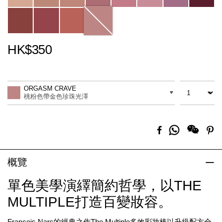
HK$350
Promotions
Add
Product
to
Actions
數量
差別
cart
ORGASM CRAVE
options
桃粉色帶金色珍珠光澤
分
Facebook
Pi
享
到
Whatsapp
概覽
單色美學演繹簡約哲學，以THE
MULTIPLE打造百變妝容。
François Nars的經典之作The Multiple多效彩妝棒以升級配方全