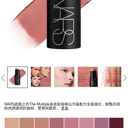
線上虛擬試妝
官網限定​
瀏覽全部
熱賣產品
全新
LIGHT REFLECTING™ 原生光
亮肌卸妝油
Details
/zh/the-
Item
multiple/194251146270_hk.html
No.
NARS經典之作The Multiple多效彩妝棒以升級配方全新推出，鮮豔百搭
999NAC0000269_hk
的色調適用於臉頰、雙唇與眼部。
更多
Variations