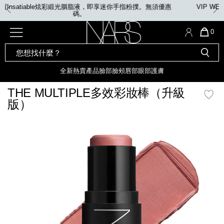
Skip
VIP WEEK: 滿$680贈美妝禮品2件；滿$1,080贈美妝禮品4件。優惠
to
碼: VIP / VIPMEGA
main
content
全新
產品
熱賣產品
選單"
QUA
0
OF
SEARCH
Nars
ITE
彩妝組合及禮品
全新
粉底
LIGHT REFLECTING™ 原生光
CATALOG
IN
亮肌卸妝油
CAR
全新
熱賣產品
臉部
臉頰
唇部
眼部
護膚
遮瑕膏
IS
化妝掃及工具
全新色調
LIGHT REFLECTING™ 原
THE MULTIPLE多效彩妝棒（升級
胭脂
生光幻彩蜜粉餅
版）
臉部
唇膏
全新
INSATIABLE炫彩緞光胭脂液
mage
定妝蜜粉
臉頰
全新色調
AFTERGLOW 悅光唇彩​
瀏覽全部
全新
LIGHT REFLECTING™ 原生光
唇部
亮肌系列
線上購物禮遇
眼部
電子禮品卡
護膚