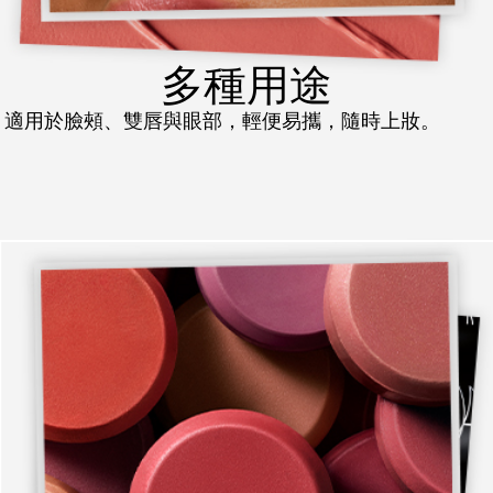
多種用途
適用於臉頰、雙唇與眼部，輕便易攜，隨時上妝。