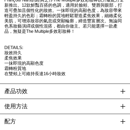
新推出。12款鮮豔百搭的色調，適用於臉頰、雙唇與眼部，打
造可疊加且個性化的妝效。一抹即現的高顯色度，為妝容帶來
輕盈持久的色彩；霜轉粉的質地輕鬆塑造柔焦效果，細緻柔化
美肌，可增添妝容的氣息或突顯輪廓，締造豐富層次。無論同
色系妝藝演繹或個性混搭，都由你做主。若只能選擇一款產
品，無疑是The Multiple多效彩妝棒！
DETAILS:
妝效持久
柔焦效果
一抹即現的高顯色度
霜轉粉質地
在雙頰上可維持長達16小時妝效
產品功效
使用方法
配方