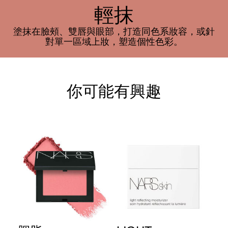
輕抹
塗抹在臉頰、雙唇與眼部，打造同色系妝容，或針
對單一區域上妝，塑造個性色彩。
你可能有興趣