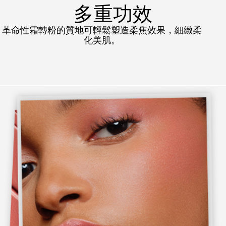
多重功效
革命性霜轉粉的質地可輕鬆塑造柔焦效果，細緻柔
化美肌。