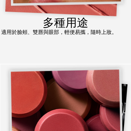
多種用途
適用於臉頰、雙唇與眼部，輕便易攜，隨時上妝。