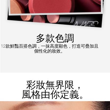
多款色調
12款鮮豔百搭色調，一抹高度顯色，打造可疊加且
個性化的妝效。
彩妝無界限，
風格由你定義。