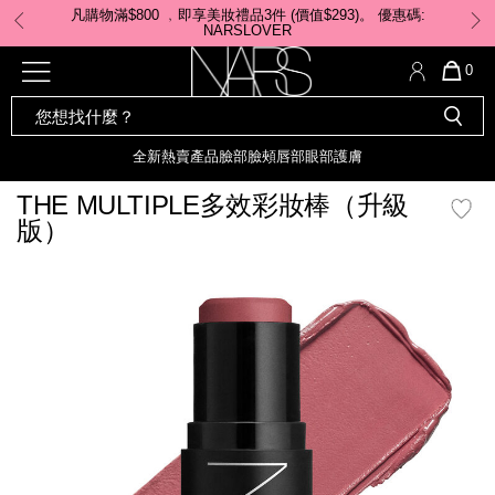
Skip
凡購物滿$800 ﹐即享美妝禮品3件 (價值$293)。 ​優惠碼:
to
NARSLOVER
main
content
全新
產品
熱賣產品
選單"
QUA
0
OF
SEARCH
Nars
ITE
彩妝組合及禮品
全新
粉底
LIGHT REFLECTING™ 原生光
CATALOG
IN
亮肌卸妝油
CAR
全新
熱賣產品
臉部
臉頰
唇部
眼部
護膚
遮瑕膏
IS
化妝掃及工具
全新色調
LIGHT REFLECTING™ 原
THE MULTIPLE多效彩妝棒（升級
胭脂
生光幻彩蜜粉餅
版）
臉部
唇膏
全新
INSATIABLE炫彩緞光胭脂液
mage
定妝蜜粉
臉頰
全新色調
AFTERGLOW 悅光唇彩​
瀏覽全部
全新
LIGHT REFLECTING™ 原生光
唇部
亮肌系列
線上購物禮遇
眼部
電子禮品卡
護膚