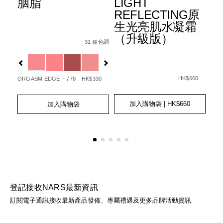
胭脂
LIGHT
水
+
REFLECTING原
霜
生光亮肌水凝霜
3
Details
Item
/zh/%E8%83%AD%E8%84%82/01942511405
（升級版）
6%B0%B4%E5%85%89%E6%B0%A3%E5%A2%8A%E7%B2%8
No.
31 種色調
Det
Ite
Fpa%2B%2B%2B/0194251006512_hk.html
種色調
0194251140506_hk
1%E7%9C%BC%E5%BD%B1%E7%AD%86/0194251147000_h
No.
Variations
查看
01
Var
更多
Details
Item
/zh/light-
No.
reflecting%E
HK$660
ORGASM EDGE – 778
HK$330
20
0194251039466_hk
GOT
Add
Product
Add
Product
to
Actions
to
Actions
加入購物袋
| HK$660
加入購物袋
Ad
Pro
cart
cart
to
Act
options
options
cart
opt
登記接收NARS最新資訊
訂閱電子通訊接收最新產品發佈、專屬禮遇及更多品牌活動資訊