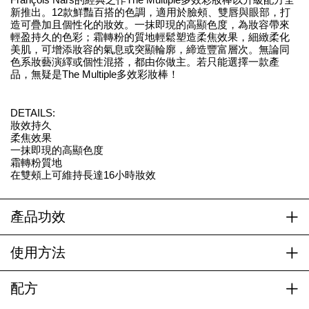
新推出。12款鮮豔百搭的色調，適用於臉頰、雙唇與眼部，打
造可疊加且個性化的妝效。一抹即現的高顯色度，為妝容帶來
輕盈持久的色彩；霜轉粉的質地輕鬆塑造柔焦效果，細緻柔化
美肌，可增添妝容的氣息或突顯輪廓，締造豐富層次。無論同
色系妝藝演繹或個性混搭，都由你做主。若只能選擇一款產
品，無疑是The Multiple多效彩妝棒！
DETAILS:
妝效持久
柔焦效果
一抹即現的高顯色度
霜轉粉質地
在雙頰上可維持長達16小時妝效
產品功效
使用方法
配方