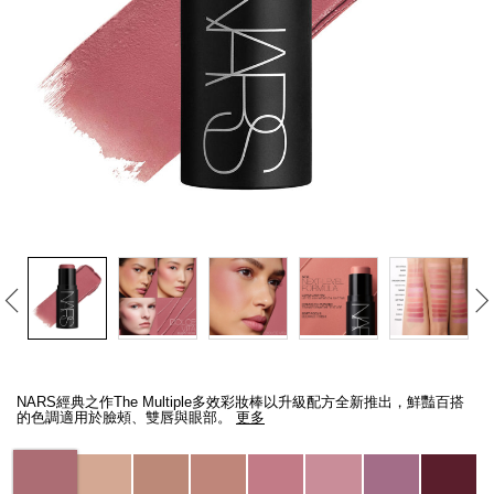
線上虛擬試妝
官網限定​
瀏覽全部
熱賣產品
全新
LIGHT REFLECTING™ 原生光
亮肌卸妝油
Details
/zh/the-
Item
multiple/194251146287_hk.html
No.
NARS經典之作The Multiple多效彩妝棒以升級配方全新推出，鮮豔百搭
194251146287_hk
的色調適用於臉頰、雙唇與眼部。
更多
Variations