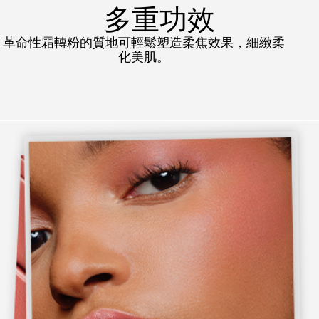
多重功效
革命性霜轉粉的質地可輕鬆塑造柔焦效果，細緻柔
化美肌。