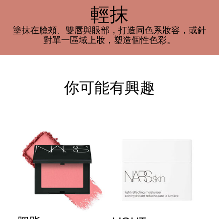
輕抹
塗抹在臉頰、雙唇與眼部，打造同色系妝容，或針
對單一區域上妝，塑造個性色彩。
你可能有興趣