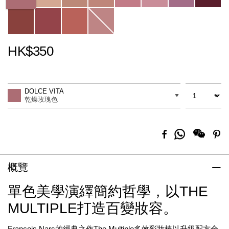
HK$350
Promotions
Add
Product
to
Actions
數量
差別
cart
DOLCE VITA
options
乾燥玫瑰色
分
Facebook
Pi
享
到
Whatsapp
概覽
單色美學演繹簡約哲學，以THE
MULTIPLE打造百變妝容。
François Nars的經典之作The Multiple多效彩妝棒以升級配方全