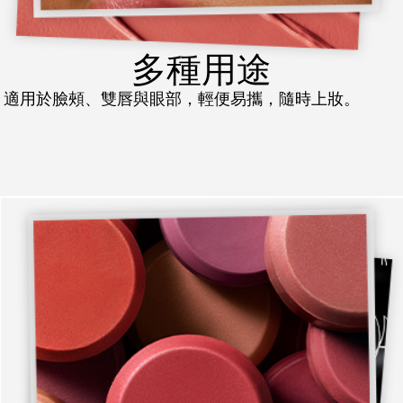
多種用途
適用於臉頰、雙唇與眼部，輕便易攜，隨時上妝。