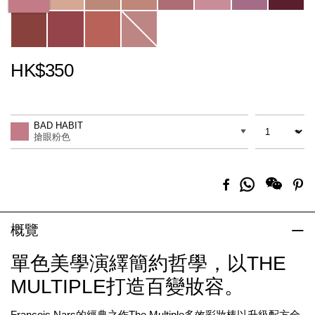
HK$350
Promotions
Add
Product
to
Actions
數量
差別
cart
BAD HABIT
options
搶眼粉色
分
Facebook
Pi
享
到
Whatsapp
概覽
單色美學演繹簡約哲學，以THE
MULTIPLE打造百變妝容。
François Nars的經典之作The Multiple多效彩妝棒以升級配方全