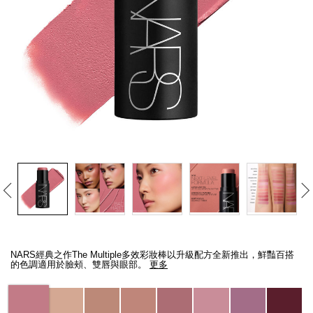
線上虛擬試妝
官網限定​
瀏覽全部
熱賣產品
全新
LIGHT REFLECTING™ 原生光
亮肌卸妝油
Details
/zh/the-
Item
multiple/194251146294_hk.html
No.
NARS經典之作The Multiple多效彩妝棒以升級配方全新推出，鮮豔百搭
194251146294_hk
的色調適用於臉頰、雙唇與眼部。
更多
Variations