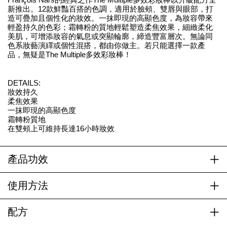
新推出。12款鮮豔百搭的色調，適用於臉頰、雙唇與眼部，打
造可疊加且個性化的妝效。一抹即現的高顯色度，為妝容帶來
輕盈持久的色彩；霜轉粉的質地輕鬆塑造柔焦效果，細緻柔化
美肌，可增添妝容的氣息或突顯輪廓，締造豐富層次。無論同
色系妝藝演繹或個性混搭，都由你做主。若只能選擇一款產
品，無疑是The Multiple多效彩妝棒！
DETAILS:
妝效持久
柔焦效果
一抹即現的高顯色度
霜轉粉質地
在雙頰上可維持長達16小時妝效
產品功效
使用方法
配方