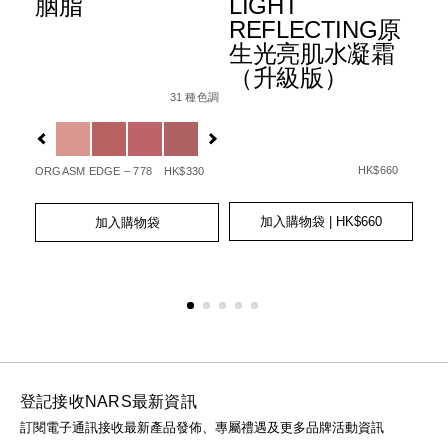
胭脂
LIGHT
水
REFLECTING原
霜
生光亮肌水凝霜
3
e-
6%B0%A3%E5%A2%8A%E7%B2%89%E5%BA%95spf-
（升級版）
種色調
Details
Item
/zh/%E8%83%AD%E8%84%82/01942511405
006512_hk.html
w/0607845039709_hk.html
No.
31 種色調
Det
Ite
0194251140506_hk
No.
Variations
01
Var
Details
Item
/zh/light-
No.
reflecting%E
HK$660
ORGASM EDGE – 778
HK$330
0194251039466_hk
GOT
65
Add
Product
Add
Product
to
Actions
to
Actions
加入購物袋
| HK$660
加入購物袋
Ad
Pro
cart
cart
to
Act
options
options
cart
opt
登記接收NARS最新資訊
訂閱電子通訊接收最新產品發佈、專屬禮遇及更多品牌活動資訊