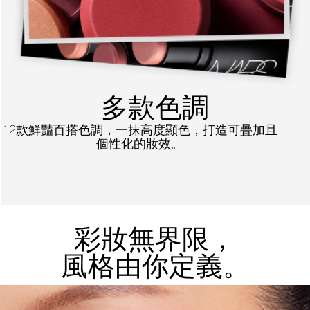
多款色調
12款鮮豔百搭色調，一抹高度顯色，打造可疊加且
個性化的妝效。
彩妝無界限，
風格由你定義。