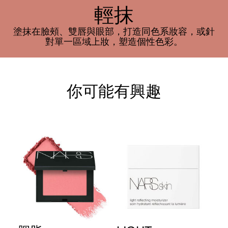
輕抹
塗抹在臉頰、雙唇與眼部，打造同色系妝容，或針
對單一區域上妝，塑造個性色彩。
你可能有興趣