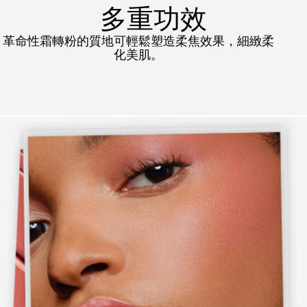
多重功效
革命性霜轉粉的質地可輕鬆塑造柔焦效果，細緻柔
化美肌。