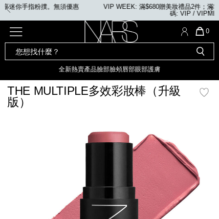
Skip
VIP WEEK: 滿$680贈美妝禮品2件；滿$1,080贈美妝禮品4件。優惠
to
碼: VIP / VIPMEGA
main
content
全新
產品
熱賣產品
選單"
QUA
0
OF
SEARCH
Nars
ITE
彩妝組合及禮品
全新
粉底
LIGHT REFLECTING™ 原生光
CATALOG
IN
亮肌卸妝油
CAR
全新
熱賣產品
臉部
臉頰
唇部
眼部
護膚
遮瑕膏
化妝掃及工具
IS
全新色調
LIGHT REFLECTING™ 原
THE MULTIPLE多效彩妝棒（升級
胭脂
生光幻彩蜜粉餅
版）
臉部
唇膏
全新
INSATIABLE炫彩緞光胭脂液
mage
臉頰
定妝蜜粉
全新色調
AFTERGLOW 悅光唇彩​
瀏覽全部
全新
LIGHT REFLECTING™ 原生光
唇部
亮肌系列
線上購物禮遇
眼部
電子禮品卡
護膚