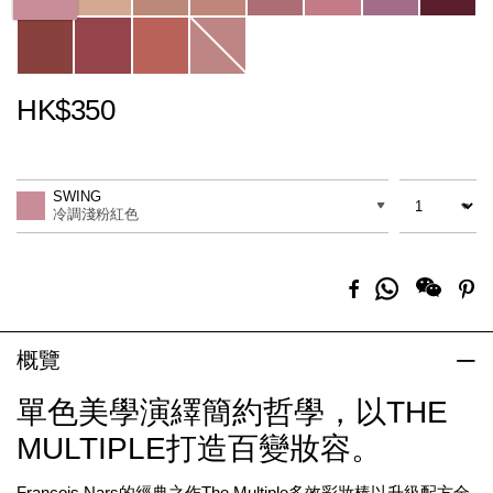
HK$350
Promotions
Add
Product
to
Actions
數量
差別
cart
SWING
options
冷調淺粉紅色
分
Facebook
Pi
享
到
Whatsapp
概覽
單色美學演繹簡約哲學，以THE
MULTIPLE打造百變妝容。
François Nars的經典之作The Multiple多效彩妝棒以升級配方全