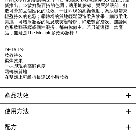
新推出。12款鮮豔百搭的色調，適用於臉頰、雙唇與眼部，打
造可疊加且個性化的妝效。一抹即現的高顯色度，為妝容帶來
輕盈持久的色彩；霜轉粉的質地輕鬆塑造柔焦效果，細緻柔化
美肌，可增添妝容的氣息或突顯輪廓，締造豐富層次。無論同
色系妝藝演繹或個性混搭，都由你做主。若只能選擇一款產
品，無疑是The Multiple多效彩妝棒！
DETAILS:
妝效持久
柔焦效果
一抹即現的高顯色度
霜轉粉質地
在雙頰上可維持長達16小時妝效
產品功效
使用方法
配方