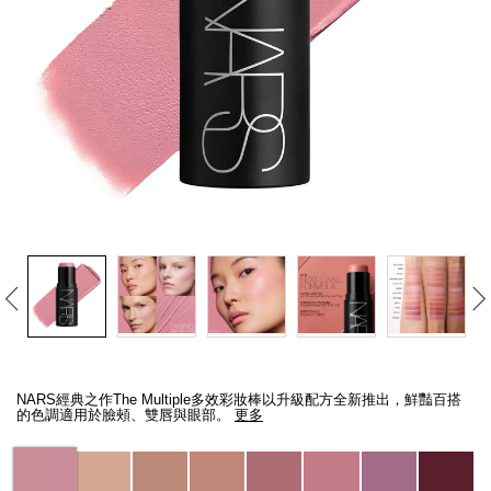
線上虛擬試妝
官網限定​
瀏覽全部
熱賣產品
全新
LIGHT REFLECTING™ 原生光
亮肌卸妝油
Details
/zh/the-
Item
multiple/194251146300_hk.html
No.
NARS經典之作The Multiple多效彩妝棒以升級配方全新推出，鮮豔百搭
194251146300_hk
的色調適用於臉頰、雙唇與眼部。
更多
Variations