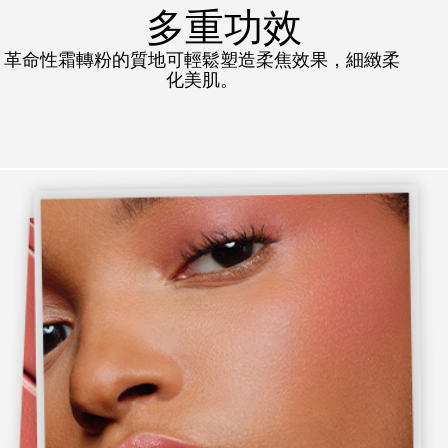
多重功效
革命性霜轉粉的質地可輕鬆塑造柔焦效果，細緻柔
化美肌。