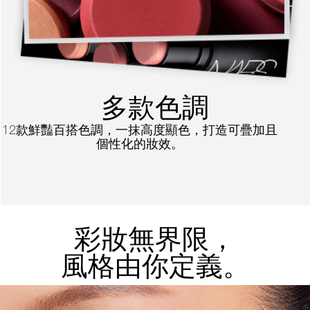
多款色調
12款鮮豔百搭色調，一抹高度顯色，打造可疊加且
個性化的妝效。
彩妝無界限，
風格由你定義。