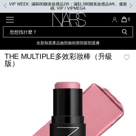
Skip
VIP WEEK: 任何購物即享2X積分、滿$2,000更享3X積分
to
main
content
全新
產品
熱賣產品
選單"
QUA
0
OF
SEARCH
Nars
ITE
彩妝組合及禮品
全新
粉底
LIGHT REFLECTING™ 原生光
CATALOG
IN
亮肌卸妝油
CAR
全新
熱賣產品
臉部
臉頰
唇部
眼部
護膚
遮瑕膏
IS
化妝掃及工具
全新色調
LIGHT REFLECTING™ 原
THE MULTIPLE多效彩妝棒（升級
胭脂
生光幻彩蜜粉餅
版）
臉部
唇膏
全新
INSATIABLE炫彩緞光胭脂液
mage
定妝蜜粉
臉頰
全新色調
AFTERGLOW 悅光唇彩​
瀏覽全部
全新
LIGHT REFLECTING™ 原生光
唇部
亮肌系列
線上購物禮遇
眼部
電子禮品卡
護膚