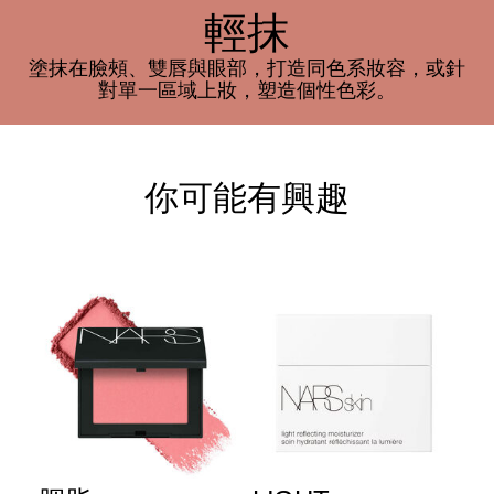
輕抹
塗抹在臉頰、雙唇與眼部，打造同色系妝容，或針
對單一區域上妝，塑造個性色彩。
你可能有興趣