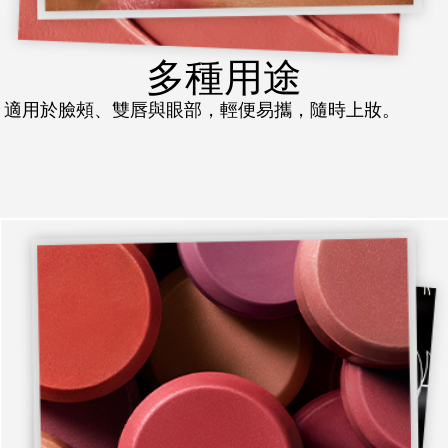
多種用途
適用於臉頰、雙唇與眼部，輕便易攜，隨時上妝。