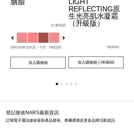
胭脂
LIGHT
水
+
REFLECTING原
霜
生光亮肌水凝霜
3
Details
Item
/zh/%E8%83%AD%E8%84%82/01942511405
（升級版）
6%B0%B4%E5%85%89%E6%B0%A3%E5%A2%8A%E7%B2%8
No.
31 種色調
Det
Ite
Fpa%2B%2B%2B/0194251006512_hk.html
種色調
0194251140506_hk
1%E7%9C%BC%E5%BD%B1%E7%AD%86/0194251147000_h
No.
Variations
查看
01
Var
更多
Details
Item
/zh/light-
No.
reflecting%E
HK$660
ORGASM EDGE – 778
HK$330
20
0194251039466_hk
GOT
Add
Product
Add
Product
to
Actions
to
Actions
加入購物袋
| HK$660
加入購物袋
Ad
Pro
cart
cart
to
Act
options
options
cart
opt
登記接收NARS最新資訊
訂閱電子通訊接收最新產品發佈、專屬禮遇及更多品牌活動資訊