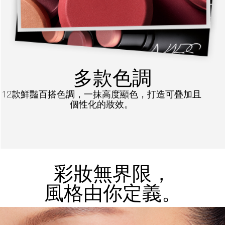
多款色調
12款鮮豔百搭色調，一抹高度顯色，打造可疊加且
個性化的妝效。
彩妝無界限，
風格由你定義。