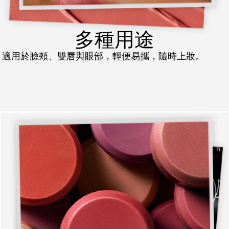
多種用途
適用於臉頰、雙唇與眼部，輕便易攜，隨時上妝。