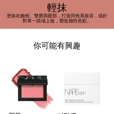
輕抹
塗抹在臉頰、雙唇與眼部，打造同色系妝容，或針
對單一區域上妝，塑造個性色彩。
你可能有興趣