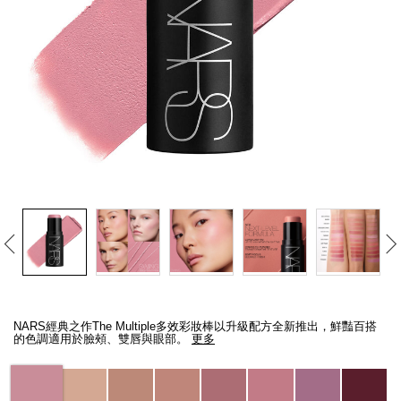
線上虛擬試妝
官網限定​
瀏覽全部
熱賣產品
全新
LIGHT REFLECTING™ 原生光
亮肌卸妝油
Details
/zh/the-
Item
multiple/194251146300_hk.html
No.
NARS經典之作The Multiple多效彩妝棒以升級配方全新推出，鮮豔百搭
194251146300_hk
的色調適用於臉頰、雙唇與眼部。
更多
Variations