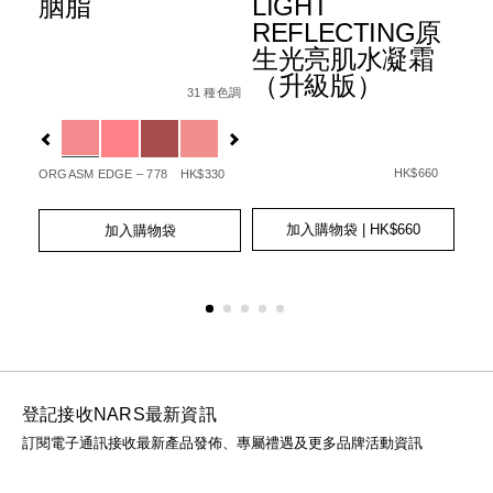
胭脂
LIGHT
水
+
REFLECTING原
霜
生光亮肌水凝霜
3
Details
Item
/zh/%E8%83%AD%E8%84%82/01942511405
（升級版）
6%B0%B4%E5%85%89%E6%B0%A3%E5%A2%8A%E7%B2%8
No.
31 種色調
Det
Ite
Fpa%2B%2B%2B/0194251006512_hk.html
種色調
0194251140506_hk
1%E7%9C%BC%E5%BD%B1%E7%AD%86/0194251147000_h
No.
Variations
查看
01
Var
更多
Details
Item
/zh/light-
No.
reflecting%E
HK$660
ORGASM EDGE – 778
HK$330
20
0194251039466_hk
GOT
Add
Product
Add
Product
to
Actions
to
Actions
加入購物袋
| HK$660
加入購物袋
Ad
Pro
cart
cart
to
Act
options
options
cart
opt
登記接收NARS最新資訊
訂閱電子通訊接收最新產品發佈、專屬禮遇及更多品牌活動資訊