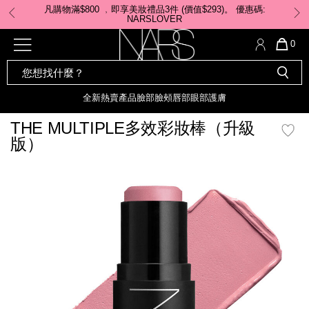
Skip
凡購物滿$800 ﹐即享美妝禮品3件 (價值$293)。 ​優惠碼:
to
NARSLOVER
main
content
全新
產品
熱賣產品
選單"
QUA
0
OF
SEARCH
Nars
ITE
彩妝組合及禮品
全新
粉底
LIGHT REFLECTING™ 原生光
CATALOG
IN
亮肌卸妝油
CAR
全新
熱賣產品
臉部
臉頰
唇部
眼部
護膚
遮瑕膏
IS
化妝掃及工具
全新色調
LIGHT REFLECTING™ 原
THE MULTIPLE多效彩妝棒（升級
胭脂
生光幻彩蜜粉餅
版）
臉部
唇膏
全新
INSATIABLE炫彩緞光胭脂液
mage
定妝蜜粉
臉頰
全新色調
AFTERGLOW 悅光唇彩​
瀏覽全部
全新
LIGHT REFLECTING™ 原生光
唇部
亮肌系列
線上購物禮遇
眼部
電子禮品卡
護膚