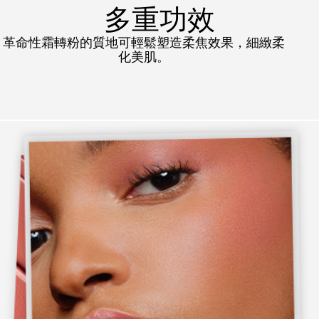
多重功效
革命性霜轉粉的質地可輕鬆塑造柔焦效果，細緻柔
化美肌。