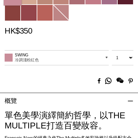
HK$350
Promotions
Add
Product
to
Actions
數量
差別
cart
SWING
options
冷調淺粉紅色
分
Facebook
Pi
享
到
Whatsapp
概覽
單色美學演繹簡約哲學，以THE
MULTIPLE打造百變妝容。
François Nars的經典之作The Multiple多效彩妝棒以升級配方全