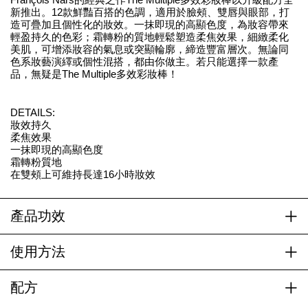
新推出。12款鮮豔百搭的色調，適用於臉頰、雙唇與眼部，打
造可疊加且個性化的妝效。一抹即現的高顯色度，為妝容帶來
輕盈持久的色彩；霜轉粉的質地輕鬆塑造柔焦效果，細緻柔化
美肌，可增添妝容的氣息或突顯輪廓，締造豐富層次。無論同
色系妝藝演繹或個性混搭，都由你做主。若只能選擇一款產
品，無疑是The Multiple多效彩妝棒！
DETAILS:
妝效持久
柔焦效果
一抹即現的高顯色度
霜轉粉質地
在雙頰上可維持長達16小時妝效
產品功效
使用方法
配方