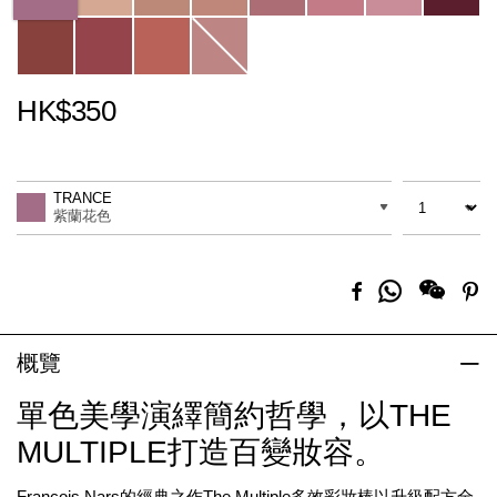
HK$350
Promotions
Add
Product
to
Actions
數量
差別
cart
TRANCE
options
紫蘭花色
分
Facebook
Pi
享
到
Whatsapp
概覽
單色美學演繹簡約哲學，以THE
MULTIPLE打造百變妝容。
François Nars的經典之作The Multiple多效彩妝棒以升級配方全