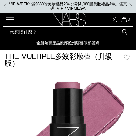
Skip
VIP WEEK: 滿$680贈美妝禮品2件；滿$1,080贈美妝禮品4件。優惠
to
碼: VIP / VIPMEGA
main
content
全新
產品
熱賣產品
選單"
QUA
0
OF
SEARCH
Nars
ITE
彩妝組合及禮品
全新
粉底
LIGHT REFLECTING™ 原生光
CATALOG
IN
亮肌卸妝油
CAR
全新
熱賣產品
臉部
臉頰
唇部
眼部
護膚
遮瑕膏
IS
化妝掃及工具
全新色調
LIGHT REFLECTING™ 原
THE MULTIPLE多效彩妝棒（升級
胭脂
生光幻彩蜜粉餅
版）
臉部
唇膏
全新
INSATIABLE炫彩緞光胭脂液
mage
定妝蜜粉
臉頰
全新色調
AFTERGLOW 悅光唇彩​
瀏覽全部
全新
LIGHT REFLECTING™ 原生光
唇部
亮肌系列
線上購物禮遇
眼部
電子禮品卡
護膚