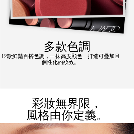
多款色調
12款鮮豔百搭色調，一抹高度顯色，打造可疊加且
個性化的妝效。
彩妝無界限，
風格由你定義。