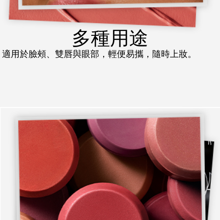
多種用途
適用於臉頰、雙唇與眼部，輕便易攜，隨時上妝。