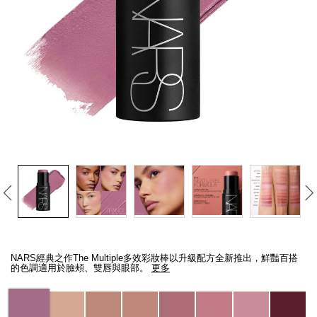
線上虛擬試妝
官網限定​
瀏覽全部
熱賣產品
全新
LIGHT REFLECTING™ 原生光
亮肌卸妝油
Details
/zh/the-
Item
multiple/194251146317_hk.html
No.
NARS經典之作The Multiple多效彩妝棒以升級配方全新推出，鮮豔百搭
194251146317_hk
的色調適用於臉頰、雙唇與眼部。
更多
Variations