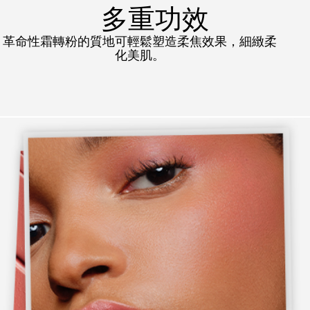
多重功效
革命性霜轉粉的質地可輕鬆塑造柔焦效果，細緻柔
化美肌。