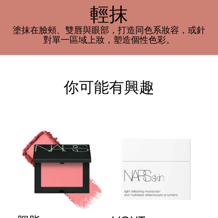
輕抹
塗抹在臉頰、雙唇與眼部，打造同色系妝容，或針
對單一區域上妝，塑造個性色彩。
你可能有興趣