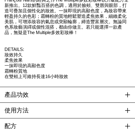
新推出。12款鮮豔百搭的色調，適用於臉頰、雙唇與眼部，打
造可疊加且個性化的妝效。一抹即現的高顯色度，為妝容帶來
輕盈持久的色彩；霜轉粉的質地輕鬆塑造柔焦效果，細緻柔化
美肌，可增添妝容的氣息或突顯輪廓，締造豐富層次。無論同
色系妝藝演繹或個性混搭，都由你做主。若只能選擇一款產
品，無疑是The Multiple多效彩妝棒！
DETAILS:
妝效持久
柔焦效果
一抹即現的高顯色度
霜轉粉質地
在雙頰上可維持長達16小時妝效
產品功效
使用方法
配方