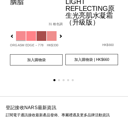
胭脂
LIGHT
水
REFLECTING原
霜
生光亮肌水凝霜
3
e-
Details
Item
/zh/%E8%83%AD%E8%84%82/01942511405
（升級版）
6%B0%A3%E5%A2%8A%E7%B2%89%E5%BA%95spf-
No.
種色調
31 種色調
Det
Ite
006512_hk.html
w/0607845039709_hk.html
0194251140506_hk
No.
Variations
查看
01
Var
更多
Details
Item
/zh/light-
No.
reflecting%E
HK$660
65
ORGASM EDGE – 778
HK$330
0194251039466_hk
GOT
Add
Product
Add
Product
to
Actions
to
Actions
加入購物袋
| HK$660
加入購物袋
Ad
Pro
cart
cart
to
Act
options
options
cart
opt
登記接收NARS最新資訊
訂閱電子通訊接收最新產品發佈、專屬禮遇及更多品牌活動資訊