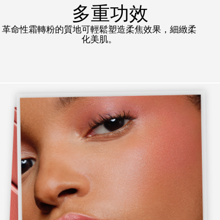
多重功效
革命性霜轉粉的質地可輕鬆塑造柔焦效果，細緻柔
化美肌。