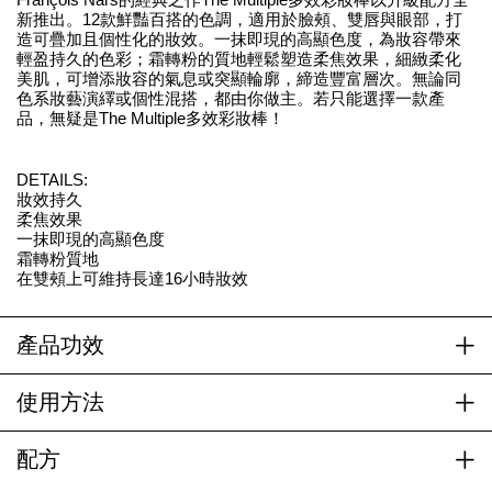
新推出。12款鮮豔百搭的色調，適用於臉頰、雙唇與眼部，打
造可疊加且個性化的妝效。一抹即現的高顯色度，為妝容帶來
輕盈持久的色彩；霜轉粉的質地輕鬆塑造柔焦效果，細緻柔化
美肌，可增添妝容的氣息或突顯輪廓，締造豐富層次。無論同
色系妝藝演繹或個性混搭，都由你做主。若只能選擇一款產
品，無疑是The Multiple多效彩妝棒！
DETAILS:
妝效持久
柔焦效果
一抹即現的高顯色度
霜轉粉質地
在雙頰上可維持長達16小時妝效
產品功效
使用方法
配方