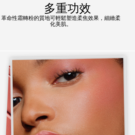
多重功效
革命性霜轉粉的質地可輕鬆塑造柔焦效果，細緻柔
化美肌。