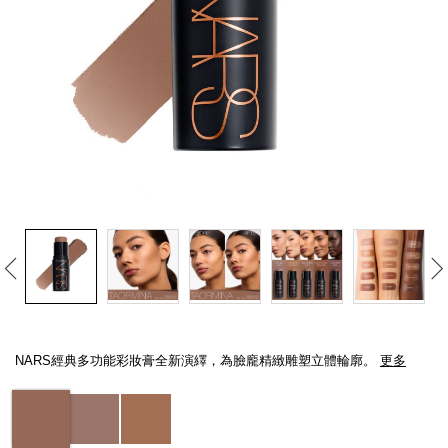
線上虛擬試妝
官網限定​
瀏覽全部
熱賣產品
全新
LIGHT REFLECTING™ 原生光
亮肌卸妝油
Details
/zh/%E5%A4%9A%E6%95%88%E5%A1%91%E9%A1%8F%E6%A3%92/19425
Item
No.
NARS經典多功能彩妝膏全新演繹，為臉龐精緻雕塑立體輪廓。
更多
194251160566_hk
Variations