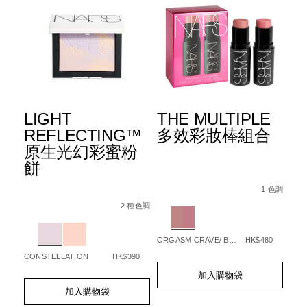
LIGHT
THE MULTIPLE
L
™
REFLECTING™
多效彩妝棒組合
R
底
原生光幻彩蜜粉
原
餅
Details
Item
/zh/the-
Det
Ite
No.
multiple%E5%
1 色調
Details
Item
/zh/light-
No.
194251160610_hk
%B3%BB%E5%88%97%E3%80%91light-
ng%E2%84%A2-
No.
reflecting%E2%84%A2-
Variations
 種色調
2 種色調
19
Var
9F%E7%94%9F%E5%85%89%E8%9C%9C%E7%B2%89%E9%A4%
%9F%E7%94%9F%E5%85%89%E4%BA%AE%E8%82%8C%E7%
194251168692_hk
%E5%8E%9F%E7%94%9F%E5%85%89%E5
Variations
ORGASM CRAVE/ BAD HABIT
HK$480
OVE
85
CONSTELLATION
HK$390
Add
Product
Ad
Pro
to
Actions
Add
Product
加入購物袋
to
Act
cart
to
Actions
cart
加入購物袋
options
cart
opt