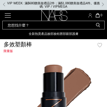
Skip
VIP WEEK: 滿$680贈美妝禮品2件；滿$1,080贈美妝禮品4件。優惠
to
碼: VIP / VIPMEGA
main
content
全新
產品
熱賣產品
選單"
QUA
0
OF
SEARCH
Nars
ITE
彩妝組合及禮品
全新
粉底
LIGHT REFLECTING™ 原生光
CATALOG
IN
亮肌卸妝油
CAR
全新
熱賣產品
臉部
臉頰
唇部
眼部
護膚
遮瑕膏
IS
化妝掃及工具
全新色調
LIGHT REFLECTING™ 原
多效塑顏棒
胭脂
生光幻彩蜜粉餅
限量版
臉部
唇膏
全新
INSATIABLE炫彩緞光胭脂液
mage
定妝蜜粉
臉頰
全新色調
AFTERGLOW 悅光唇彩​
瀏覽全部
全新
LIGHT REFLECTING™ 原生光
唇部
亮肌系列
線上購物禮遇
眼部
電子禮品卡
護膚