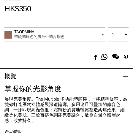
HK$350
Promotions
Add
Product
to
Actions
數量
差別
cart
TAORMINA
options
帶暖調底色的淺至中調古銅色
分
Facebook
Pi
享
到
Whatsapp
概覽
掌握你的光影角度
展現完美角度。The Multiple 多功能塑顏棒，一棒精準修容，為
雙頰打造層次立體感與深邃輪廓。多用途且可疊加的修容色
調，一抹即現高顯色度；霜轉粉的質地輕鬆塑造柔焦效果，細
緻柔化美肌。三款百搭色調能完美融合，散發自然立體層次
感，妝效持久。
產品特點: