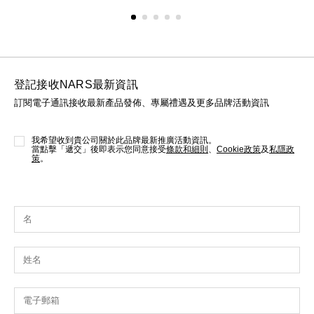
options
登記接收NARS最新資訊
訂閱電子通訊接收最新產品發佈、專屬禮遇及更多品牌活動資訊
我希望收到貴公司關於此品牌最新推廣活動資訊。
當點擊「遞交」後即表示您同意接受
條款和細則
、
Cookie政策
及
私隱政
策
。