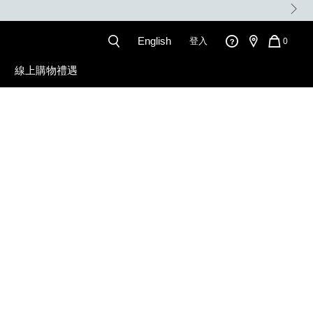
。
English
登入
QUANT
0
OF
ITEMS
線上購物禮遇
IN
CART
k.html
IS