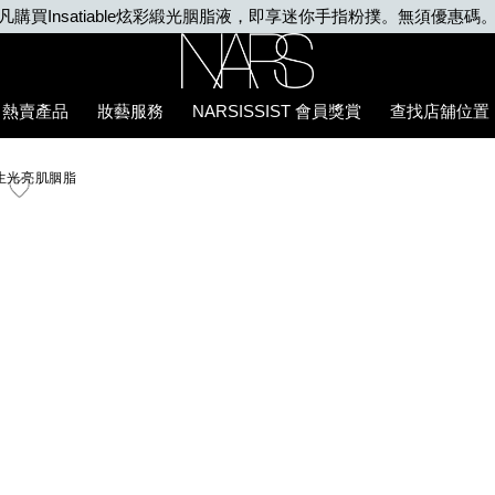
凡購買Insatiable炫彩緞光胭脂液，即享迷你手指粉撲。無須優惠碼
Nars
熱賣產品
妝藝服務
NARSISSIST 會員獎賞
查找店舖位置
4%BA%AE%E8%82%8C%E8%83%AD%E8%84%82/194251156729_h
™原生光亮肌胭脂