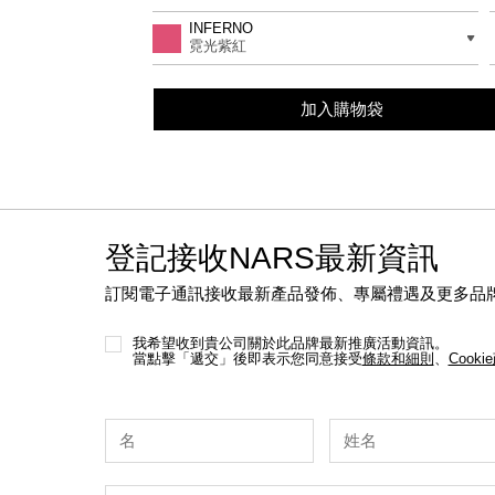
to
Actions
差別
INFERNO
cart
霓光紫紅
options
加入購物袋
登記接收NARS最新資訊
訂閱電子通訊接收最新產品發佈、專屬禮遇及更多品
我希望收到貴公司關於此品牌最新推廣活動資訊。
當點擊「遞交」後即表示您同意接受
條款和細則
、
Cooki