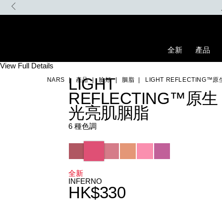
Skip
to
main
content
全新
產品
Details
/zh/light-
Item
View Full Details
reflecting%E2%84%A2%E5%8E%9F%E7%94%9F%E5%85%89%E
No.
LIGHT
NARS
產品
臉頰
胭脂
LIGHT REFLECTING
194251156729_hk
REFLECTING™原生
光亮肌胭脂
6 種色調
Variations
全新
INFERNO
HK$330
Promotions
Add
Product