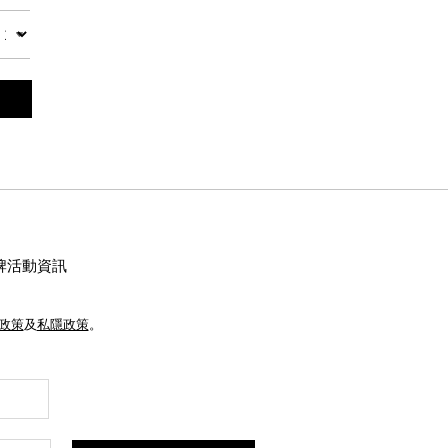
數量
牌活動資訊
e政策
及
私隱政策
。