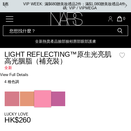
Skip
VIP WEEK: 滿$680贈美妝禮品2件；滿$1,080贈美妝禮品4件。優惠
to
碼: VIP / VIPMEGA
main
content
全新
產品
熱賣產品
選單"
QUA
0
OF
SEARCH
Nars
ITE
彩妝組合及禮品
全新
粉底
LIGHT REFLECTING™ 原生光
CATALOG
IN
亮肌卸妝油
CAR
全新
熱賣產品
臉部
臉頰
唇部
眼部
護膚
遮瑕膏
IS
化妝掃及工具
全新色調
LIGHT REFLECTING™ 原
LIGHT REFLECTING™原生光亮肌
胭脂
生光幻彩蜜粉餅
高光胭脂（補充裝）
臉部
唇膏
全新
INSATIABLE炫彩緞光胭脂液
全新
Details
/zh/light-
Item
View Full Details
reflecting%E2%84%A2%E5%8E%9F%E7%94%9F%E5%85%89%E4%BA
No.
定妝蜜粉
臉頰
全新色調
AFTERGLOW 悅光唇彩​
4 種色調
194251158969_hk
瀏覽全部
Variations
全新
LIGHT REFLECTING™ 原生光
唇部
亮肌系列
線上購物禮遇
眼部
LUCKY LOVE
HK$260
電子禮品卡
護膚
Promotions