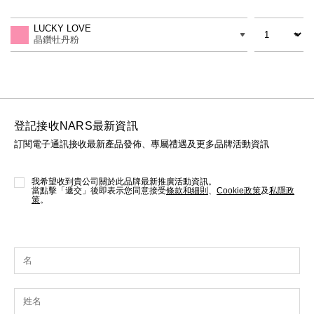
Add
Product
線上虛擬試妝
to
Actions
數量
差別
cart
LUCKY LOVE
官網限定​
options
瀏覽全部
晶鑽牡丹粉
熱賣產品
登記接收NARS最新資訊
訂閱電子通訊接收最新產品發佈、專屬禮遇及更多品牌活動資訊
我希望收到貴公司關於此品牌最新推廣活動資訊。
當點擊「遞交」後即表示您同意接受
條款和細則
、
Cookie政策
及
私隱政
策
。
全新
LIGHT REFLECTING™ 原生光
亮肌卸妝油