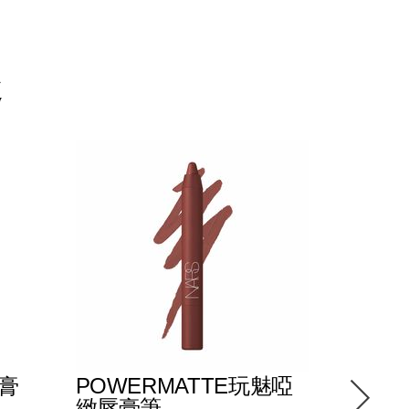
趣
唇膏
POWERMATTE玩魅啞
[BEAU
緻唇膏筆
列] E