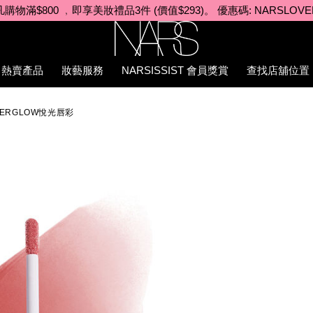
凡購物滿$980 ﹐即享美妝禮品4件 (價值$564)。優惠碼: DELUXE
Nars
熱賣產品
妝藝服務
NARSISSIST 會員獎賞
查找店舖位置
1afterglow%E6%82%85%E5%85%89%E5%94%87%E5%BD%A9/19
TERGLOW悅光唇彩