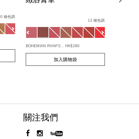
唇膏
81%E4%B9%85%E7%B2%89%E5%BA%95%E6%B6%B2/1942
%B9%EF%BC%89/194251154732_hk.html
Details
/zh/powermatte%E7%8E%A9%E9%AD%85%E5%
Item
10 種色調
Details
/zh/%5Bbe
Item
No.
13 種色調
ml
in-
No.
0194251139845_hk
Variations
查看
bloom-
19425114
Variations
更多
%E7%B3%
explici
5%A2%8A%E7%B2%89%E5%BA%95%E7%9B%92/999NAC00
BOHEMIAN RHAPSODY - 181
HK$280
Add
Product
Add
Product
加入購物袋
to
Actions
to
Actions
cart
cart
options
options
關注我們