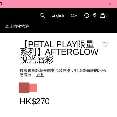
English
登入
QUANT
0
OF
ITEMS
線上購物禮遇
IN
CART
4251159287_hk.html
IS
【PETAL PLAY限量
系列】AFTERGLOW
悅光唇彩
獨家限量版花卉圖案包裝唇彩，打造鏡面般的水光
感唇妝。
更多
Variations
HK$270
Promotions
Add
Product