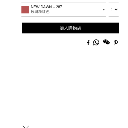
to
Actions
數量
差別
NEW DAWN – 287
cart
玫瑰粉紅色
options
加入購物袋
分
Facebook
Pinte
享
到
Whatsapp