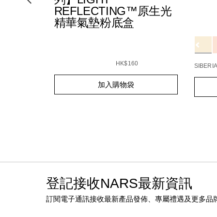
REFLECTING™原生光
8F/194251137834_hk.html
cision-
Detail
/zh/
Item
精華氣墊粉底盒
E8%AD%B7%E5%94%87%E8%86%8F%EF%BC%88%E5%85%A
No.
6 種色調
0607845090748_hk.html
19425
Variat
查看
更多
Details
/zh/%E3%80%90petal-
Item
play%E9%99%90%E9%87%8F%E7%B3%BB%E
No.
HK$160
SIBERI
reflecting%E2%84%A2%E5%8E%9F%E7%
999NAC0000297_hk
Add
Product
Add
Produc
加入購物袋
to
Actions
to
Action
cart
cart
options
option
登記接收NARS最新資訊
訂閱電子通訊接收最新產品發佈、專屬禮遇及更多品