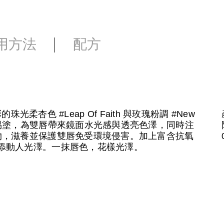
用方法
配方
光柔杏色 #Leap Of Faith 與玫瑰粉調 #New
易塗，為雙唇帶來鏡面水光感與透亮色澤，同時注
物，滋養並保護雙唇免受環境侵害。加上富含抗氧
添動人光澤。一抹唇色，花樣光澤。