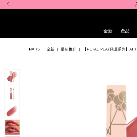
Skip
to
main
content
全新
產品
Details
/zh/%E3%80%90petal-
Item
Image
play%E9%99%90%E9%87%8F%E7%B3%BB%E5%88%97%E3%80%9
No.
NARS
全新
最新推介
【PETAL PLAY限量系列】AF
194251159287_hk