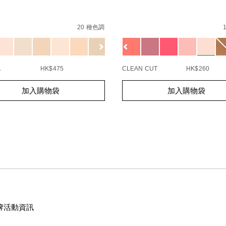
s
%E8%87%AA%E7%84%B6%E9%9C%A7%E5%85%89%E6%8C%
Details
/zh/afterglow-
Item
8%E6%96%B0%E5%8D%87%E7%B4%9A%E9%85%8D%E6%96
lip-
No.
20 種色調
1155135_hk
balm/0607845034216_hk.ht
0607845034216_hk
ions
Variations
5%88%97%E3%80%91light-
A
HK$475
CLEAN CUT
HK$260
94%9F%E5%85%89%E7%B2%BE%E8%8F%AF%E6%B0%A3%E
t
Add
Product
加入購物袋
加入購物袋
s
to
Actions
cart
s
options
牌活動資訊