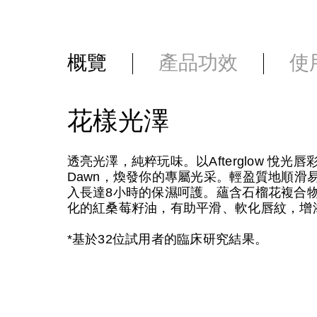
概覽
產品功效
使
花樣光澤
透亮光澤，純粹玩味。以Afterglow 悅光唇彩的珠
Dawn，煥發你的專屬光采。輕盈質地順滑
入長達8小時的保濕呵護。蘊含石榴花複合
化的紅桑莓籽油，有助平滑、軟化唇紋，增
*基於32位試用者的臨床研究結果。