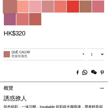
Variations
HK$320
Promotions
Add
Product
to
Actions
數量
差別
cart
QUÉ CALOR
options
乾燥玫瑰色
分
Facebook
Pi
享
到
Whatsapp
概覽
誘惑撩人
炫色頰彩，一抹沉醉。Insatiable 炫彩緞光胭脂液，帶來輕盈卻