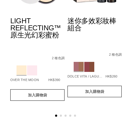
LIGHT
迷你多效彩妝棒
【
™
REFLECTING™
組合
S
底
原生光幻彩蜜粉
列
A
光
Details
Item
/zh/%E8%BF%B
Details
Item
/zh/light-
No.
2 種色調
No.
reflecting%E2%84%A2-
2 種色調
194251159546_hk
Det
Ite
%B3%BB%E5%88%97%E3%80%91light-
ng%E2%84%A2-
Variations
 種色調
194251170893_hk
%E5%8E%9F%E7%94%9F%E5%85%89%E5
No.
Variations
9F%E7%94%9F%E5%85%89%E8%9C%9C%E7%B2%89%E9%A4%
%9F%E7%94%9F%E5%85%89%E4%BA%AE%E8%82%8C%E7%
19
Var
DOLCE VITA / LAGUNA
HK$260
OVER THE MOON
HK$390
85
Add
Product
231
Add
Product
to
Actions
加入購物袋
to
Actions
cart
加入購物袋
Ad
Pro
cart
options
to
Act
options
cart
opt