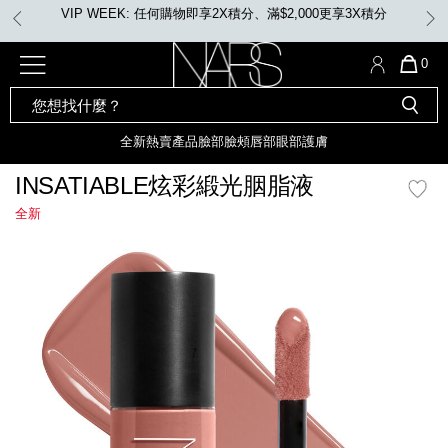
Skip
VIP WEEK: 任何購物即享2X積分、滿$2,000更享3X積分
to
main
content
全新
產品
熱賣產品
選單"
QUA
0
OF
SEARCH
Nars
ITE
彩妝組合及禮品
全新
粉底
LIGHT REFLECTING™ 原生光
CATALOG
IN
亮肌卸妝油
CAR
全新
熱賣產品
臉部
臉頰
唇部
眼部
護膚
遮瑕膏
IS
化妝掃及工具
全新色調
LIGHT REFLECTING™ 原
INSATIABLE炫彩緞光胭脂液
胭脂
生光幻彩蜜粉餅
全新
臉部
唇膏
全新
INSATIABLE炫彩緞光胭脂液
mage
定妝蜜粉
臉頰
全新色調
AFTERGLOW 悅光唇彩​
瀏覽全部
全新
LIGHT REFLECTING™ 原生光
唇部
亮肌系列
線上購物禮遇
眼部
電子禮品卡
護膚