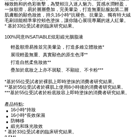
極致飽和的色彩衝擊，為雙頰注入迷人魅力。質感水潤輕盈，
一抹順滑，易於層層疊加，完美暈染，打造無重貼服如第二層
肌膚般的顯色妝效，持久16小時*抗褪色、抗暈染。獨有特大絨
毛刷頭能精準掌控頰色塗抹，讓你隨心展現專屬的迷人紅暈。
* 基於33位受試者的臨床研究結果。
100%同意INSATIABLE炫彩緞光胭脂液
輕盈順滑易推並完美暈染，打造多維立體妝效*
展現輕盈無重、真實顯色的原生色澤**
打造自然柔焦妝效**
疊加於底妝之上亦不斑駁、不顯紋、不卡粉***
*基於55位受試者於裸肌上即時塗抹的消費者研究結果。
**基於55位受試者於裸肌上使用8小時後的消費者研究結果。
***基於55位受試者於粉底妝容上即時塗抹的消費者研究結果。
產品特點:
16小時*持妝
16小時*長效保濕
防轉移
緞光和珠光妝效
* 基於33位受試者的臨床研究結果。