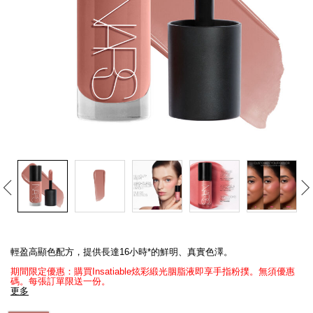
線上虛擬試妝
官網限定​
瀏覽全部
熱賣產品
全新
LIGHT REFLECTING™ 原生光
亮肌卸妝油
Details
/zh/insatiable%E7%82%AB%E5%BD%A9%E7%B7%9E%E5%85%89%E8%8
Item
No.
輕盈高顯色配方，提供長達16小時*的鮮明、真實色澤。
194251171234_hk
期間限定優惠：購買Insatiable炫彩緞光胭脂液即享手指粉撲。無須優惠
碼。每張訂單限送一份。​​
更多